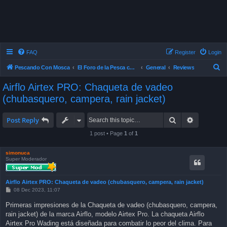
FAQ
Register
Login
S
Pescando Con Mosca
El Foro de la Pesca con Mosca en Chile
General
Reviews
e
Airflo Airtex PRO: Chaqueta de vadeo
a
(chubasquero, campera, rain jacket)
r
c
Search
Advanced 
Post Reply
h
1 post • Page
1
of
1
simonuca
Super Moderador
Airflo Airtex PRO: Chaqueta de vadeo (chubasquero, campera, rain jacket)
P
08 Dec 2023, 11:07
o
s
Primeras impresiones de la Chaqueta de vadeo (chubasquero, campera,
t
rain jacket) de la marca Airflo, modelo Airtex Pro. La chaqueta Airflo
Airtex Pro Wading está diseñada para combatir lo peor del clima. Para