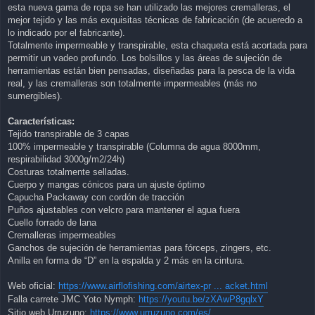
esta nueva gama de ropa se han utilizado las mejores cremalleras, el
mejor tejido y las más exquisitas técnicas de fabricación (de acueredo a
lo indicado por el fabricante).
Totalmente impermeable y transpirable, esta chaqueta está acortada para
permitir un vadeo profundo. Los bolsillos y las áreas de sujeción de
herramientas están bien pensadas, diseñadas para la pesca de la vida
real, y las cremalleras son totalmente impermeables (más no
sumergibles).
Características:
Tejido transpirable de 3 capas
100% impermeable y transpirable (Columna de agua 8000mm,
respirabilidad 3000g/m2/24h)
Costuras totalmente selladas.
Cuerpo y mangas cónicos para un ajuste óptimo
Capucha Packaway con cordón de tracción
Puños ajustables con velcro para mantener el agua fuera
Cuello forrado de lana
Cremalleras impermeables
Ganchos de sujeción de herramientas para fórceps, zingers, etc.
Anilla en forma de “D” en la espalda y 2 más en la cintura.
Web oficial:
https://www.airflofishing.com/airtex-pr ... acket.html
Falla carrete JMC Yoto Nymph:
https://youtu.be/zXAwP8gqlxY
Sitio web Urruzuno:
https://www.urruzuno.com/es/