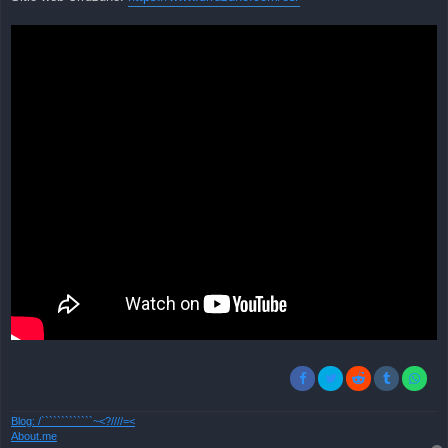
Blog: /`````````````~<?////=<
About.me