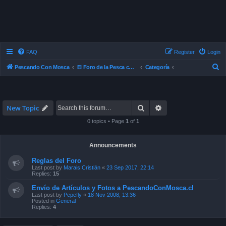
FAQ
Register
Login
S
Pescando Con Mosca
El Foro de la Pesca con Mosca en Chile
Categoría
e
a
r
Search
Advanced search
New Topic
c
0 topics • Page
1
of
1
h
Announcements
Reglas del Foro
Last post by
Marais Cristián
«
23 Sep 2017, 22:14
Replies:
15
Envío de Artículos y Fotos a PescandoConMosca.cl
Last post by
Pepefly
«
18 Nov 2008, 13:36
Posted in
General
Replies:
4