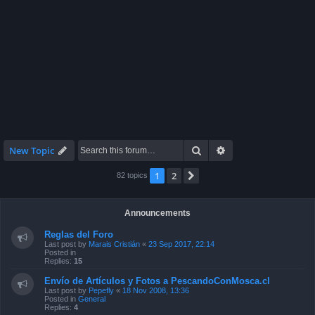
Search
Advanced search
New Topic
1
2
Next
82 topics
Announcements
Reglas del Foro
Last post by
Marais Cristián
«
23 Sep 2017, 22:14
Posted in
Replies:
15
Envío de Artículos y Fotos a PescandoConMosca.cl
Last post by
Pepefly
«
18 Nov 2008, 13:36
Posted in
General
Replies:
4