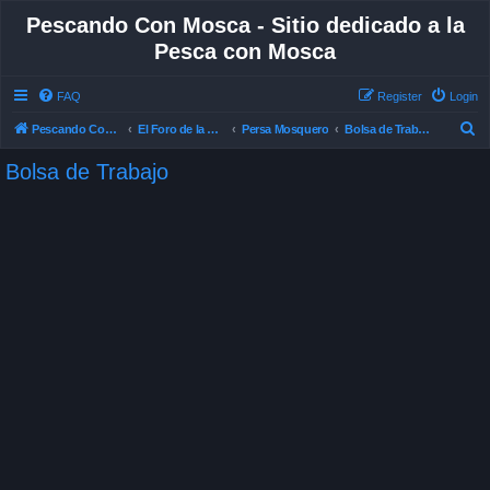
Pescando Con Mosca - Sitio dedicado a la
Pesca con Mosca
FAQ
Register
Login
S
Pescando Con Mosca
El Foro de la Pesca con Mosca en Chile
Persa Mosquero
Bolsa de Trabajo
e
Bolsa de Trabajo
a
r
c
h