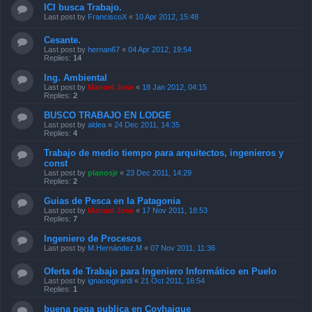
ICI busca Trabajo.
Last post by
FranciscoX
«
10 Apr 2012, 15:48
Cesante.
Last post by
hernan67
«
04 Apr 2012, 19:54
Replies:
14
Ing. Ambiental
Last post by
Manuel Jose
«
18 Jan 2012, 04:15
Replies:
2
BUSCO TRABAJO EN LODGE
Last post by
aldea
«
24 Dec 2011, 14:35
Replies:
4
Trabajo de medio tiempo para arquitectos, ingenieros y
const
Last post by
planosjr
«
23 Dec 2011, 14:29
Replies:
2
Guias de Pesca en la Patagonia
Last post by
Manuel Jose
«
17 Nov 2011, 18:53
Replies:
7
Ingeniero de Procesos
Last post by
M.Hernández.M
«
07 Nov 2011, 11:36
Oferta de Trabajo para Ingeniero Informático en Puelo
Last post by
ignaciogirardi
«
21 Oct 2011, 16:54
Replies:
1
buena pega publica en Coyhaique