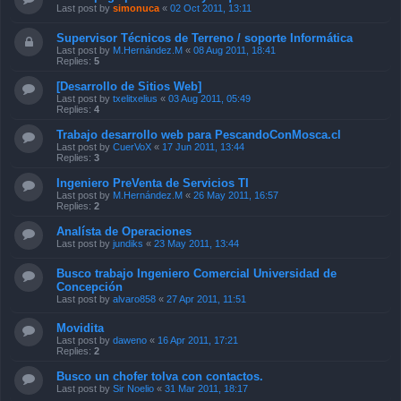
Last post by
simonuca
«
02 Oct 2011, 13:11
Supervisor Técnicos de Terreno / soporte Informática
Last post by
M.Hernández.M
«
08 Aug 2011, 18:41
Replies:
5
[Desarrollo de Sitios Web]
Last post by
txelitxelius
«
03 Aug 2011, 05:49
Replies:
4
Trabajo desarrollo web para PescandoConMosca.cl
Last post by
CuerVoX
«
17 Jun 2011, 13:44
Replies:
3
Ingeniero PreVenta de Servicios TI
Last post by
M.Hernández.M
«
26 May 2011, 16:57
Replies:
2
Analísta de Operaciones
Last post by
jundiks
«
23 May 2011, 13:44
Busco trabajo Ingeniero Comercial Universidad de
Concepción
Last post by
alvaro858
«
27 Apr 2011, 11:51
Movidita
Last post by
daweno
«
16 Apr 2011, 17:21
Replies:
2
Busco un chofer tolva con contactos.
Last post by
Sir Noelio
«
31 Mar 2011, 18:17