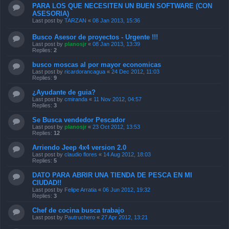
PARA LOS QUE NECESITEN UN BUEN SOFTWARE (CON
ASESORIA)
Last post by
TARZAN
«
08 Jan 2013, 15:36
Busco Asesor de proyectos - Urgente !!!
Last post by
planosjr
«
08 Jan 2013, 13:39
Replies:
2
busco moscas al por mayor economicas
Last post by
ricardorancagua
«
24 Dec 2012, 11:03
Replies:
9
¿Ayudante de guia?
Last post by
cmiranda
«
11 Nov 2012, 04:57
Replies:
3
Se Busca vendedor Pescador
Last post by
planosjr
«
23 Oct 2012, 13:53
Replies:
12
Arriendo Jeep 4x4 version 2.0
Last post by
claudio flores
«
14 Aug 2012, 18:03
Replies:
5
DATO PARA ABRIR UNA TIENDA DE PESCA EN MI
CIUDAD!!
Last post by
Felipe Arratia
«
06 Jun 2012, 19:32
Replies:
3
Chef de cocina busca trabajo
Last post by
Pautruchero
«
27 Apr 2012, 13:21