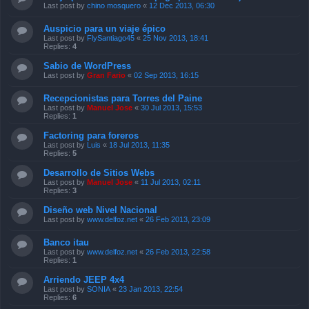
Last post by
chino mosquero
«
12 Dec 2013, 06:30
Auspicio para un viaje épico
Last post by
FlySantiago45
«
25 Nov 2013, 18:41
Replies:
4
Sabio de WordPress
Last post by
Gran Fario
«
02 Sep 2013, 16:15
Recepcionistas para Torres del Paine
Last post by
Manuel Jose
«
30 Jul 2013, 15:53
Replies:
1
Factoring para foreros
Last post by
Luis
«
18 Jul 2013, 11:35
Replies:
5
Desarrollo de Sitios Webs
Last post by
Manuel Jose
«
11 Jul 2013, 02:11
Replies:
3
Diseño web Nivel Nacional
Last post by
www.delfoz.net
«
26 Feb 2013, 23:09
Banco itau
Last post by
www.delfoz.net
«
26 Feb 2013, 22:58
Replies:
1
Arriendo JEEP 4x4
Last post by
SONIA
«
23 Jan 2013, 22:54
Replies:
6