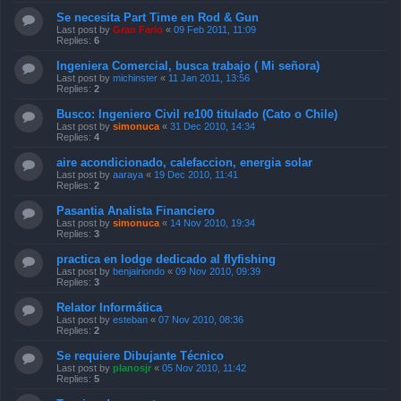
Se necesita Part Time en Rod & Gun
Last post by
Gran Fario
«
09 Feb 2011, 11:09
Replies:
6
Ingeniera Comercial, busca trabajo ( Mi señora)
Last post by
michinster
«
11 Jan 2011, 13:56
Replies:
2
Busco: Ingeniero Civil re100 titulado (Cato o Chile)
Last post by
simonuca
«
31 Dec 2010, 14:34
Replies:
4
aire acondicionado, calefaccion, energia solar
Last post by
aaraya
«
19 Dec 2010, 11:41
Replies:
2
Pasantia Analista Financiero
Last post by
simonuca
«
14 Nov 2010, 19:34
Replies:
3
practica en lodge dedicado al flyfishing
Last post by
benjairiondo
«
09 Nov 2010, 09:39
Replies:
3
Relator Informática
Last post by
esteban
«
07 Nov 2010, 08:36
Replies:
2
Se requiere Dibujante Técnico
Last post by
planosjr
«
05 Nov 2010, 11:42
Replies:
5