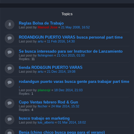
Topics
Reglas Bolsa de Trabajo
Last post by
Manuel Jose
«
21 May 2008, 16:52
RODANDGUN PUERTO VARAS busca personal part time
Last post by
artu
«
11 Feb 2016, 14:30
Se busca interesado para ser Instructor de Lanzamiento
Last post by
fishingmen
«
21 Oct 2015, 01:00
Replies:
11
tienda ROD&GUN PUERTO VARAS
Last post by
artu
«
21 Dec 2014, 19:08
rodandgun puerto varas busca gente para trabajar part time
.
Last post by
planosjr
«
18 Dec 2014, 21:03
Replies:
1
Cupo Ventas febrero Rod & Gun
Last post by
fischer
«
24 Mar 2014, 15:32
Replies:
4
busco trabajo en marketing
Last post by
luis_alberto
«
01 Mar 2014, 18:02
Benja (chino chico busca pega para el verano)