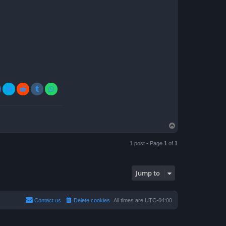
T
o
p
1 post • Page
1
of
1
Jump to
Contact us
Delete cookies
All times are
UTC-04:00