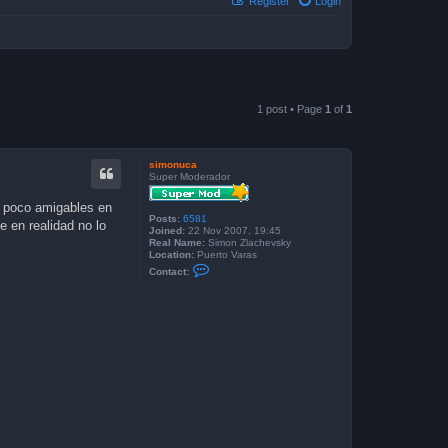
Register
Login
1 post • Page
1
of
1
simonuca
Super Moderador
r poco amigables en
Posts:
6581
e en realidad no lo
Joined:
22 Nov 2007, 19:45
Real Name:
Simon Zlachevsky
Location:
Puerto Varas
C
Contact:
o
n
t
a
c
t
s
i
m
o
n
u
c
a