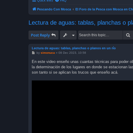
Quick links
FAQ
Pescando Con Mosca
El Foro de la Pesca con Mosca en Ch
Lectura de aguas: tablas, planchas o pl
S
Post Reply
Lectura de aguas: tablas, planchas o planos en un río
P
by
simonuca
»
08 Dec 2023, 10:58
o
s
En este video enseño unas cuantas técnicas para poder o
t
la determinación de los lugares en donde se estacionan las
son tanto si se aplican los trucos que enseño acá.