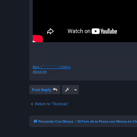
Blog: /`````````````~<?////=<
About.me
Post Reply
Return to “Técnicas”
Pescando Con Mosca
El Foro de la Pesca con Mosca en Ch