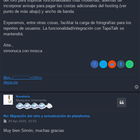
del foro para soportar funcionalidades más modernas, además de
incorporar avisaje para pagar las costas adicionales del hosting (ver
punto de más abajo) y ancho de banda.
Esperamos, entre otras cosas, facilitar la carga de fotografías para los
reportes de usuarios. La funcionalidad/integración con TapaTalk se
mantendrá.
Atte.,
simonuca con mosca
Blog: /`````````````~<?////=<
About.me
ftrewhela
Mosquero Intermedio
Re: Migración del sitio y actualización de plataforma
P
05 Apr 2020, 15:52
o
s
Muy bien Simón, muchas gracias
t