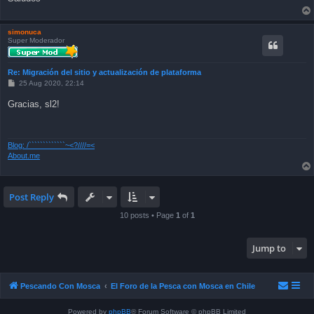
simonuca
Super Moderador
Re: Migración del sitio y actualización de plataforma
P
25 Aug 2020, 22:14
o
s
Gracias, sl2!
t
Blog: /`````````````~<?////=<
About.me
Post Reply
10 posts • Page
1
of
1
Jump to
Pescando Con Mosca
El Foro de la Pesca con Mosca en Chile
Powered by
phpBB
® Forum Software © phpBB Limited