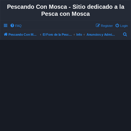
Pescando Con Mosca - Sitio dedicado a la
Pesca con Mosca
FAQ
Register
Login
S
Pescando Con Mosca
El Foro de la Pesca con Mosca en Chile
Info
Anuncios y Administración
e
a
r
c
h