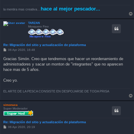
hace al mejor pescador...
la mentira mas creativa....
TARZAN
Mosquero Fino
Re: Migración del sitio y actualización de plataforma
P
06 Apr 2020, 16:48
o
s
Gracias Simón. Creo que tendremos que hacer un reordenamiento de
t
administradores y sacar un monton de "integrantes" que no aparecen
hace mas de 5 años.
Creo yo.
EL ARTE DE LA PESCA CONSISTE EN DESPOJARSE DE TODA PRISA
simonuca
Super Moderador
Re: Migración del sitio y actualización de plataforma
P
06 Apr 2020, 20:19
o
s