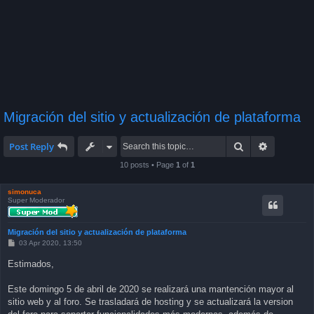
Migración del sitio y actualización de plataforma
Search
Advanced 
Post Reply
10 posts • Page
1
of
1
simonuca
Super Moderador
Migración del sitio y actualización de plataforma
P
03 Apr 2020, 13:50
o
s
Estimados,
t
Este domingo 5 de abril de 2020 se realizará una mantención mayor al
sitio web y al foro. Se trasladará de hosting y se actualizará la version