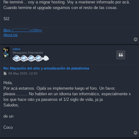
Ne terminé... voy a migrar hosting. Voy a mantener informado por acá.
t
Cuando termine el upgrade seguimos con el resto de las cosas.
Sl2
Blog: /`````````````~<?////=<
About.me
coco
Mosquero Intermedio
Re: Migración del sitio y actualización de plataforma
P
08 May 2020, 12:03
o
s
Hola,
t
Por acá estamos. Ojalá se implemente luego el foro. Un favor,
please.......... No hablen en un idioma tan informático, especialmente x
los que hace rato ya pasamos el 1/2 siglo de vida, ja ja
Saludos,
de un
Coco