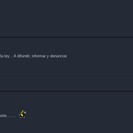
 ley... A difundir, informar y denunciar.
rte........