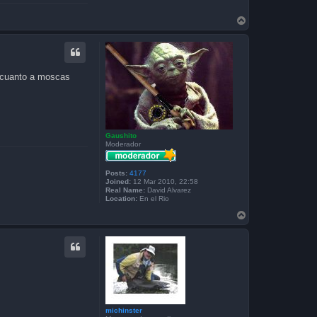
T
o
p
n cuanto a moscas
Gaushito
Moderador
Posts:
4177
Joined:
12 Mar 2010, 22:58
Real Name:
David Alvarez
Location:
En el Rio
T
o
p
michinster