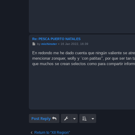
Re: PESCA PUERTO NATALES
P
by
michinster
»
16 Jan 2022, 16:39
o
s
En redondo me he dado cuenta que ningún valiente se atre
t
mencionar zonquer, wolly y ¨con patitas", por que ser tan 
que muchos se crean selectos como para compartir inform
Post Reply
Return to “XII Region”