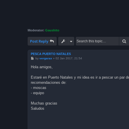
Moderator:
Gaushito
S
Post Reply
PESCA PUERTO NATALES
P
by
vergarax
»
02 Jan 2017, 21:54
o
s
Hola amigos,
t
Estaré en Puerto Natales y mi idea es ir a pescar un par 
recomendaciones de:
- moscas
- equipo
Muchas gracias
Saludos