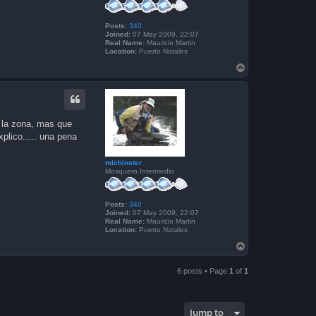
Posts:
340
Joined:
07 May 2009, 22:07
Real Name:
Mauricio Martin
Location:
Puerto Natales
T
o
p
 la zona, mas que
plico..... una pena
michinster
Mosquero Intermedio
Posts:
340
Joined:
07 May 2009, 22:07
Real Name:
Mauricio Martin
Location:
Puerto Natales
T
o
p
6 posts • Page
1
of
1
Jump to