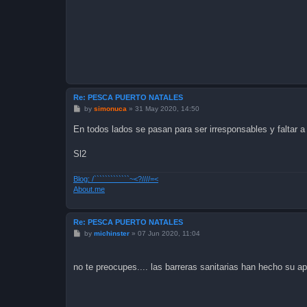
Re: PESCA PUERTO NATALES
P
by
simonuca
»
31 May 2020, 14:50
o
s
En todos lados se pasan para ser irresponsables y faltar a la
t
Sl2
Blog: /`````````````~<?////=<
About.me
Re: PESCA PUERTO NATALES
P
by
michinster
»
07 Jun 2020, 11:04
o
s
t
no te preocupes.... las barreras sanitarias han hecho su apo