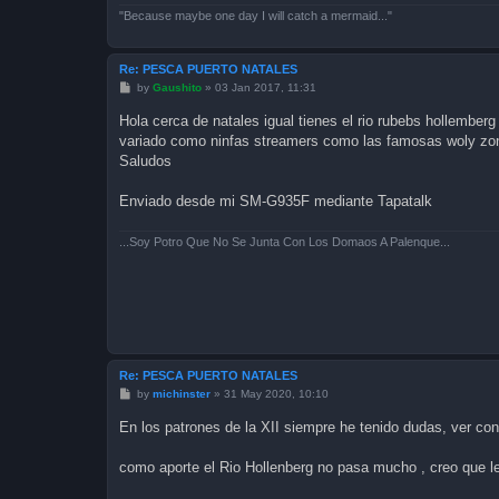
"Because maybe one day I will catch a mermaid..."
Re: PESCA PUERTO NATALES
P
by
Gaushito
»
03 Jan 2017, 11:31
o
s
Hola cerca de natales igual tienes el rio rubebs hollembe
t
variado como ninfas streamers como las famosas woly zon
Saludos
Enviado desde mi SM-G935F mediante Tapatalk
...Soy Potro Que No Se Junta Con Los Domaos A Palenque...
Re: PESCA PUERTO NATALES
P
by
michinster
»
31 May 2020, 10:10
o
s
En los patrones de la XII siempre he tenido dudas, ver c
t
como aporte el Rio Hollenberg no pasa mucho , creo que le