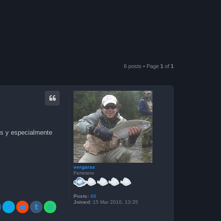
6 posts • Page
1
of
1
tos y especialmente
vergarax
Ferretero
Posts:
48
Joined:
15 Mar 2010, 13:35