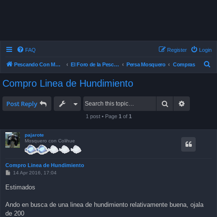
FAQ
Register
Login
S
Pescando Con Mosca
El Foro de la Pesca con Mosca en Chile
Persa Mosquero
Compras
e
Compro Linea de Hundimiento
a
r
Search
Advanced 
Post Reply
c
1 post • Page
1
of
1
h
pajarote
Mosquero con Colihue
Compro Linea de Hundimiento
P
14 Apr 2016, 17:04
o
s
Estimados
t
Ando en busca de una linea de hundimiento relativamente buena, ojala
de 200