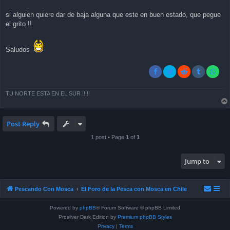
si alguien quiere dar de baja alguna que este en buen estado, que pegue
el grito !!
Saludos
TU NORTE ESTA EN EL SUR !!!!!
Post Reply
1 post • Page
1
of
1
Jump to
Pescando Con Mosca
El Foro de la Pesca con Mosca en Chile
Powered by
phpBB
® Forum Software © phpBB Limited
Prosilver Dark Edition by
Premium phpBB Styles
Privacy
|
Terms