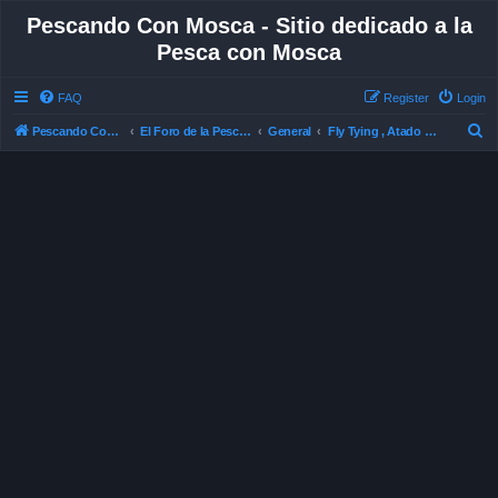
Pescando Con Mosca - Sitio dedicado a la
Pesca con Mosca
FAQ
Register
Login
S
Pescando Con Mosca
El Foro de la Pesca con Mosca en Chile
General
Fly Tying , Atado de Mosca
e
a
r
c
h