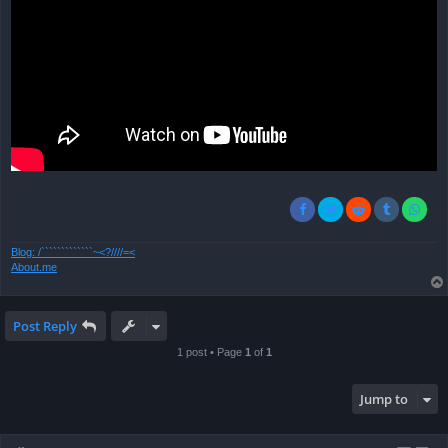
Blog: /`````````````~<?////=<
About.me
Post Reply
1 post • Page
1
of
1
Jump to