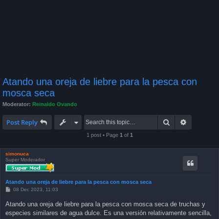
Atando una oreja de liebre para la pesca con
mosca seca
Moderator:
Reinaldo Ovando
Search
Advanced 
Post Reply
1 post • Page
1
of
1
simonuca
Super Moderador
Atando una oreja de liebre para la pesca con mosca seca
P
08 Dec 2023, 11:03
o
s
Atando una oreja de liebre para la pesca con mosca seca de truchas y
t
especies similares de agua dulce. Es una versión relativamente sencilla,