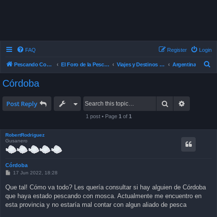
FAQ
Register
Login
S
Pescando Con Mosca
El Foro de la Pesca con Mosca en Chile
Viajes y Destinos de Pesca
Argentina
e
Córdoba
a
r
Search
Advanced 
Post Reply
c
1 post • Page
1
of
1
h
RobertRodriguez
Gusanero
Córdoba
P
17 Jun 2022, 18:28
o
s
Que tal! Cómo va todo? Les quería consultar si hay alguien de Córdoba
t
que haya estado pescando con mosca. Actualmente me encuentro en
esta provincia y no estaría mal contar con algun aliado de pesca