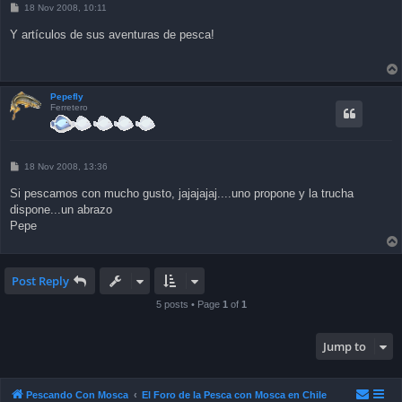
P
18 Nov 2008, 10:11
o
s
Y artículos de sus aventuras de pesca!
t
Pepefly
Ferretero
P
18 Nov 2008, 13:36
o
s
Si pescamos con mucho gusto, jajajajaj....uno propone y la trucha
t
dispone...un abrazo
Pepe
Post Reply
5 posts • Page
1
of
1
Jump to
Pescando Con Mosca
El Foro de la Pesca con Mosca en Chile