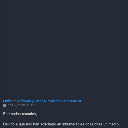
Envío de Artículos y Fotos a PescandoConMosca.cl
P
02 Aug 2008, 21:28
o
s
Estimados usuarios,
t
Debido a que nos han solicitado en innumerables ocasiones un medio