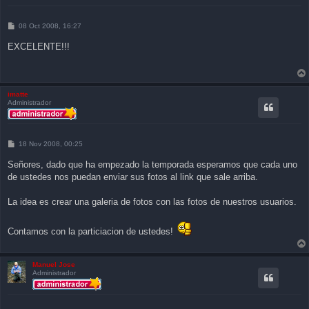
P
08 Oct 2008, 16:27
o
s
EXCELENTE!!!
t
imatte
Administrador
P
18 Nov 2008, 00:25
o
s
Señores, dado que ha empezado la temporada esperamos que cada uno
t
de ustedes nos puedan enviar sus fotos al link que sale arriba.
La idea es crear una galeria de fotos con las fotos de nuestros usuarios.
Contamos con la particiacion de ustedes!
Manuel Jose
Administrador