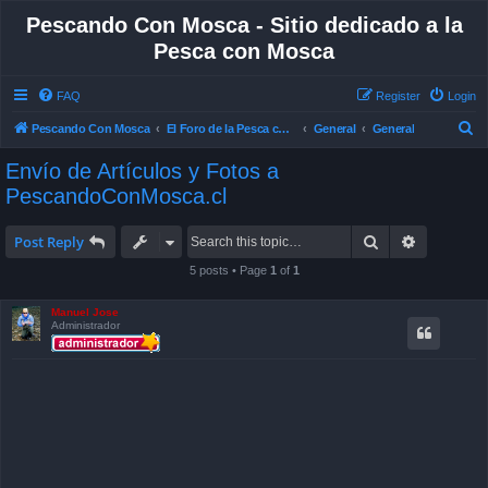
Pescando Con Mosca - Sitio dedicado a la
Pesca con Mosca
FAQ
Register
Login
S
Pescando Con Mosca
El Foro de la Pesca con Mosca en Chile
General
General
e
Envío de Artículos y Fotos a
a
PescandoConMosca.cl
r
c
Search
Advanced 
Post Reply
h
5 posts • Page
1
of
1
Manuel Jose
Administrador