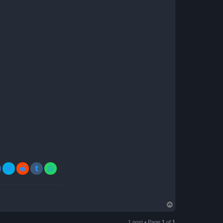
T
o
p
1 post • Page
1
of
1