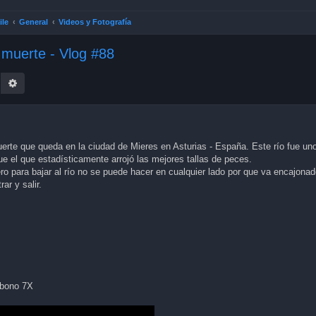
ile
General
Videos y Fotografía
 muerte - Vlog #88
earch
Advanced search
muerte que queda en la ciudad de Mieres en Asturias - España. Este río fue un
 el que estadísticamente arrojó las mejores tallas de peces.
ero para bajar al río no se puede hacer en cualquier lado por que va encajona
ar y salir.
rbono 7X