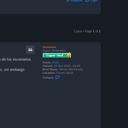
Register
Login
1 post • Page
1
of
1
simonuca
Super Moderador
o de los escenarios
Posts:
6581
Joined:
22 Nov 2007, 19:45
do, sin embargo
Real Name:
Simon Zlachevsky
Location:
Puerto Varas
C
Contact:
o
n
t
a
c
t
s
i
m
o
n
u
c
a