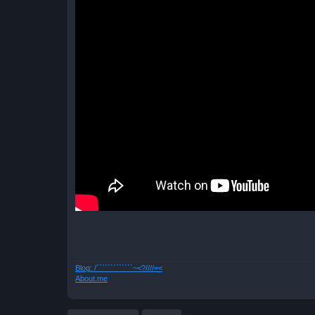
Blog: /`````````````~<?////=<
About.me