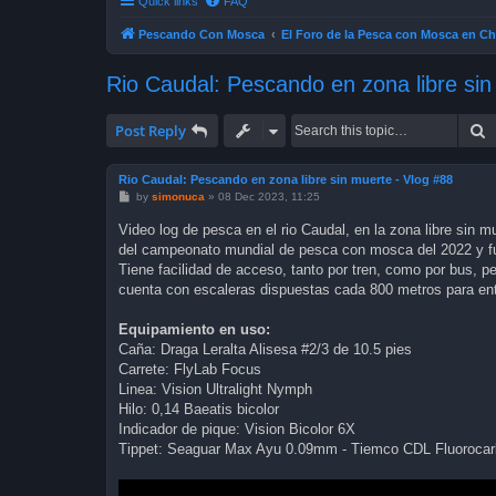
Quick links
FAQ
Pescando Con Mosca
El Foro de la Pesca con Mosca en Ch
Rio Caudal: Pescando en zona libre sin
S
Post Reply
Rio Caudal: Pescando en zona libre sin muerte - Vlog #88
P
by
simonuca
»
08 Dec 2023, 11:25
o
s
Video log de pesca en el rio Caudal, en la zona libre sin 
t
del campeonato mundial de pesca con mosca del 2022 y fue
Tiene facilidad de acceso, tanto por tren, como por bus, p
cuenta con escaleras dispuestas cada 800 metros para entr
Equipamiento en uso:
Caña: Draga Leralta Alisesa #2/3 de 10.5 pies
Carrete: FlyLab Focus
Linea: Vision Ultralight Nymph
Hilo: 0,14 Baeatis bicolor
Indicador de pique: Vision Bicolor 6X
Tippet: Seaguar Max Ayu 0.09mm - Tiemco CDL Fluoroca