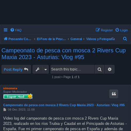
FAQ
Register
Login
S
Pescando Con Mosca
El Foro de la Pesca con Mosca en Chile
General
Videos y Fotografía
e
Campeonato de pesca con mosca 2 Rivers Cup
a
Maxia 2023 - Asturias: Vlog #95
r
c
Search
Advanced 
Post Reply
h
1 post • Page
1
of
1
simonuca
Super Moderador
Campeonato de pesca con mosca 2 Rivers Cup Maxia 2023 - Asturias: Vlog #95
P
08 Dec 2023, 11:08
o
s
Video log del campeonato de pesca con mosca 2 Rivers Cup Maxia
t
2023, realizado en los ríos Trubia y Caudal en el Principado de Asturias -
España. Fue mi primer campeonato de pesca en España y además de