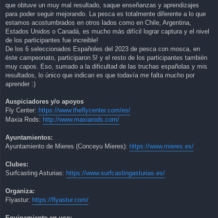
que obtuve un muy mal resultado, saque enseñanzas y aprendizajes
para poder seguir mejorando. La pesca es totalmente diferente a lo que
estamos acostumbrados en otros lados como en Chile, Argentina,
Estados Unidos o Canadá, es mucho más difícil lograr captura y el nivel
de los participantes fue increible!
De los 6 seleccionados Españoles del 2023 de pesca con mosca, en
éste campeonato, participaron 5! y el resto de los participantes también
muy capos. Eso, sumado a la dificultad de las truchas españolas y mis
resultados, lo único que indican es que todavía me falta mucho por
aprender :)
Auspiciadores y/o apoyos
Fly Center:
https://www.theflycenter.com/es/
Maxia Rods:
http://www.maxiarods.com/
Ayuntamientos:
Ayuntamiento de Mieres (Conceyu Mieres):
https://www.mieres.es/
Clubes:
Surfcasting Asturias:
https://www.surfcastingasturias.es/
Organiza:
Flyastur:
https://flyastur.com/
Equipamiento en uso: