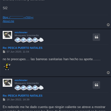
Sl2
Blog: /`````````````~<?////=<
About.me
michinster
Mosquero Intermedio
Re: PESCA PUERTO NATALES
P
07 Jun 2020, 11:04
o
s
no te preocupes.... las barreras sanitarias han hecho su aporte........
t
michinster
Mosquero Intermedio
Re: PESCA PUERTO NATALES
P
16 Jan 2022, 16:39
o
s
En redondo me he dado cuenta que ningún valiente se atreve a mostrar
t