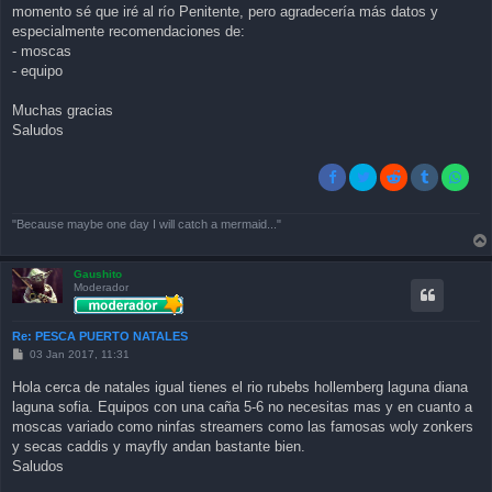
momento sé que iré al río Penitente, pero agradecería más datos y
especialmente recomendaciones de:
- moscas
- equipo
Muchas gracias
Saludos
"Because maybe one day I will catch a mermaid..."
Gaushito
Moderador
Re: PESCA PUERTO NATALES
P
03 Jan 2017, 11:31
o
s
Hola cerca de natales igual tienes el rio rubebs hollemberg laguna diana
t
laguna sofia. Equipos con una caña 5-6 no necesitas mas y en cuanto a
moscas variado como ninfas streamers como las famosas woly zonkers
y secas caddis y mayfly andan bastante bien.
Saludos