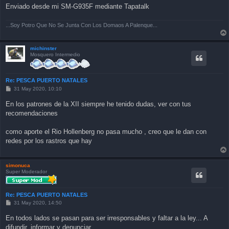
Enviado desde mi SM-G935F mediante Tapatalk
...Soy Potro Que No Se Junta Con Los Domaos A Palenque...
michinster
Mosquero Intermedio
Re: PESCA PUERTO NATALES
P
31 May 2020, 10:10
o
s
En los patrones de la XII siempre he tenido dudas, ver con tus
t
recomendaciones
como aporte el Rio Hollenberg no pasa mucho , creo que le dan con
redes por los rastros que hay
simonuca
Super Moderador
Re: PESCA PUERTO NATALES
P
31 May 2020, 14:50
o
s
En todos lados se pasan para ser irresponsables y faltar a la ley... A
t
difundir, informar y denunciar.