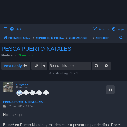
FAQ
Register
Login
S
Pescando Con Mosca
El Foro de la Pesca con Mosca en Chile
Viajes y Destinos de Pesca
XII Region
e
PESCA PUERTO NATALES
a
Moderator:
Gaushito
r
Search
Advanced 
c
Post Reply
h
6 posts • Page
1
of
1
vergarax
Ferretero
PESCA PUERTO NATALES
P
02 Jan 2017, 21:54
o
s
Hola amigos,
t
Estaré en Puerto Natales y mi idea es ir a pescar un par de días. Por el