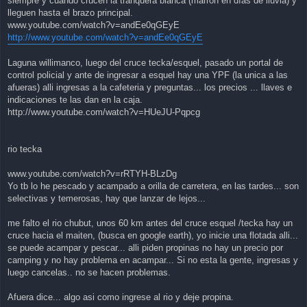
siempre y cuando crucen la tranquera blanca (marrón en días de lluvia) y
lleguen hasta el brazo principal.
www.youtube.com/watch?v=andEe0qGEyE
http://www.youtube.com/watch?v=andEe0qGEyE
Laguna willimanco, luego del cruce tecka/esquel, pasado un portal de
control policial y ante de ingresar a esquel hay una YPF (la unica a las
afueras) alli ingresas a la cafeteria y preguntas... los precios ... llaves e
indicaciones te las dan en la caja.
http://www.youtube.com/watch?v=HUeJU-Pqpcg
rio tecka
www.youtube.com/watch?v=rRTYH-BLzDg
Yo tb lo he pescado y acampado a orilla de carretera, en las tardes... son
selectivas y temerosas, hay que lanzar de lejos...
me falto el rio chubut, unos 60 km antes del cruce esquel /tecka hay un
cruce hacia el maiten, (busca en google earth), yo inicie una flotada alli...
se puede acampar y pescar... alli piden propinas no hay un precio por
camping y no hay problema en acampar... Si no esta la gente, ingresas y
luego cancelas.. no se hacen problemas.
Afuera dice... algo asi como ingrese al rio y deje propina.