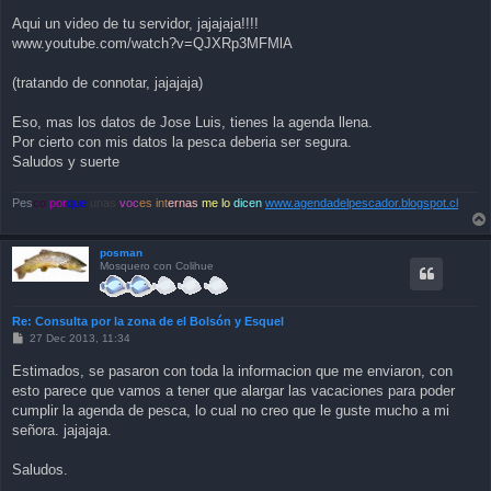
Aqui un video de tu servidor, jajajaja!!!!
www.youtube.com/watch?v=QJXRp3MFMlA
(tratando de connotar, jajajaja)
Eso, mas los datos de Jose Luis, tienes la agenda llena.
Por cierto con mis datos la pesca deberia ser segura.
Saludos y suerte
Pes
co
por
que
unas
voc
es int
ernas
me lo
dicen
www.agendadelpescador.blogspot.cl
posman
Mosquero con Colihue
Re: Consulta por la zona de el Bolsón y Esquel
P
27 Dec 2013, 11:34
o
s
Estimados, se pasaron con toda la informacion que me enviaron, con
t
esto parece que vamos a tener que alargar las vacaciones para poder
cumplir la agenda de pesca, lo cual no creo que le guste mucho a mi
señora. jajajaja.
Saludos.