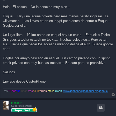
o
s
Hola.. El bolson... No lo conozco muy bien...
t
Esquel... Hay una laguna privada pero mas menos barato ingresar.. La
willymanco... Las llaves estan en la ypf poco antes de entrar a Esquel...
Goglea por ella..
Un lugar libre... 10 km antes de esquel hay un cruce... Esquek o Tecka.
Si sigues a tecka esta ek rio tecka... Truchas selectivas.. Pero estan
alli... Tienes que bscar los accesos mirando desde el auto. Busca google
earth.
Goglea por arroyo pescado en esquel.. Un campo privado con un spring
creek privado con muy buenas truchas... Es caro pero no prohivitivo.
Saludos
Enviado desde CastorPhone
Pes
co
por
que
unas
voc
es int
ernas
me lo
dicen
www.agendadelpescador.blogspot.cl
planosjr
Super Moderador