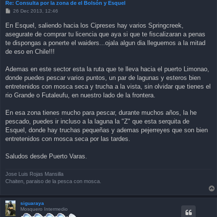
Re: Consulta por la zona de el Bolsón y Esquel
P
26 Dec 2013, 12:46
o
s
En Esquel, saliendo hacia los Cipreses hay varios Springcreek,
t
asegurate de comprar tu licencia que aya si que te fiscalizaran a penas
te dispongas a ponerte el waiders...ojala algun dia lleguemos a la mitad
de eso en Chile!!!
Ademas en este sector esta la ruta que te lleva hacia el puerto Limonao,
donde puedes pescar varios puntos, un par de lagunas y esteros bien
entretenidos con mosca seca y trucha a la vista, sin olvidar que tienes el
rio Grande o Futaleufu, en nuestro lado de la frontera.
En esa zona tienes mucho para pescar, durante muchos años, la he
pescado, puedes ir incluso a la laguna la "Z" que esta serquita de
Esquel, donde hay truchas pequeñas y ademas pejerreyes que son bien
entretenidos con mosca seca por las tardes.
Saludos desde Puerto Varas.
Jose Luis Rojas Mansilla
Chaiten, paraiso de la pesca con mosca.
siguaraya
Mosquero Intermedio