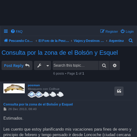
FAQ
Register
Login
S
Pescando Con Mosca
El Foro de la Pesca con Mosca en Chile
Viajes y Destinos de Pesca
Argentina
e
Consulta por la zona de el Bolsón y Esquel
a
r
Search
Advanced 
Post Reply
c
6 posts • Page
1
of
1
h
posman
Mosquero con Colihue
Consulta por la zona de el Bolsón y Esquel
P
26 Dec 2013, 08:40
o
s
Estimados.
t
Les cuento que estoy planificando mis vacaciones para fines de enero y
principio de febrero y tengo pensado ir desde Loncoche (ciudad cercana