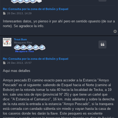
Re: Consulta por la zona de el Bolsón y Esquel
P
26 Dec 2013, 14:29
o
s
Interesantes datos, yo pienso ir por ahí pero en sentido opuesto (de sur a
t
norte). Se agradece la info.
Trout Bum
Mosquero Fino
Re: Consulta por la zona de el Bolsón y Esquel
P
26 Dec 2013, 15:57
o
s
Aqui mas detalles
t
Arroyo pescado:El camino exacto para acceder a la Estancia "Arroyo
Pescado" es el siguiente: saliendo de Esquel hacia el Norte (camino al
Bolsón) en la rotonda tomar la ruta 40 hacia la localidad de Tecka, a 19
km. sale una ruta de ripio (provincial N° 25) y que tiene un cartel que
dice: "A Estancia el Camaruco", 16 km. más adelante y sobre la derecha
de la ruta está la entrada a la estancia "Arroyo Pescado", si la tranquera
está cerrada con candado sáltenla sin miedo y vayan hasta la casa de
los caseros donde les darán la llave. Este pesquero es excelente