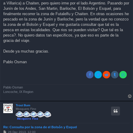
a Villarica) a Chaiten, pero quiero irme por el lado Argentino. Pasando por
Junín de los Andes, San Martin, Bariloche, El Bolsón y Esquel, para
finalmente recorrer la zona de Futalelfu y Chaiten. En otras ocasiones he
pescado en la zona de Junín y Bariloche, pero la verdad que no conozco
la zona de el Bolsón y Esquel y me gustaría consultar que tal es la
pesca en estas localidades. Que rios se pueden visitar? Que tal es la
pesca?. No quiero datos tan especificos, ya que eso es parte de la
gracia del viaje.
Desde ya muchas gracias.
Pablo Osman
Pablo Osman
Loncoche, IX Region
Trout Bum
Mosquero Fino
Re: Consulta por la zona de el Bolsón y Esquel
P
26 Dec 2013, 12:00