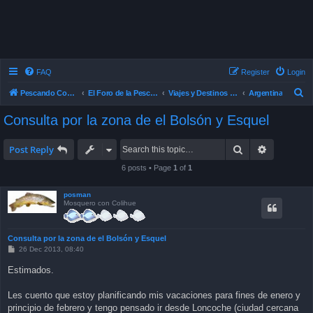
FAQ
Register
Login
S
Pescando Con Mosca
El Foro de la Pesca con Mosca en Chile
Viajes y Destinos de Pesca
Argentina
e
Consulta por la zona de el Bolsón y Esquel
a
r
Search
Advanced 
Post Reply
c
6 posts • Page
1
of
1
h
posman
Mosquero con Colihue
Consulta por la zona de el Bolsón y Esquel
P
26 Dec 2013, 08:40
o
s
Estimados.
t
Les cuento que estoy planificando mis vacaciones para fines de enero y
principio de febrero y tengo pensado ir desde Loncoche (ciudad cercana