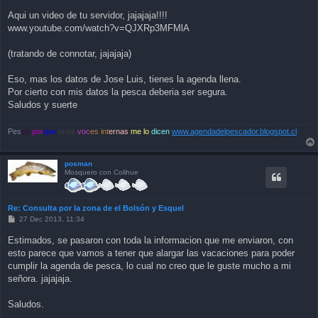
Aqui un video de tu servidor, jajajaja!!!!
www.youtube.com/watch?v=QJXRp3MFMlA
(tratando de connotar, jajajaja)
Eso, mas los datos de Jose Luis, tienes la agenda llena.
Por cierto con mis datos la pesca deberia ser segura.
Saludos y suerte
Pes
co
por
que
unas
voc
es int
ernas
me lo
dicen
www.agendadelpescador.blogspot.cl
posman
Mosquero con Colihue
Re: Consulta por la zona de el Bolsón y Esquel
P
27 Dec 2013, 11:34
o
s
Estimados, se pasaron con toda la informacion que me enviaron, con
t
esto parece que vamos a tener que alargar las vacaciones para poder
cumplir la agenda de pesca, lo cual no creo que le guste mucho a mi
señora. jajajaja.
Saludos.