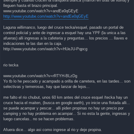
siempre y cuando crucen la tranquera blanca (marrón en días de lluvia) y
lleguen hasta el brazo principal.
www.youtube.com/watch?v=andEe0qGEyE
http://www.youtube.com/watch?v=andEe0qGEyE
Laguna willimanco, luego del cruce tecka/esquel, pasado un portal de
control policial y ante de ingresar a esquel hay una YPF (la unica a las
afueras) alli ingresas a la cafeteria y preguntas... los precios ... llaves e
indicaciones te las dan en la caja.
http://www.youtube.com/watch?v=HUeJU-Pqpcg
rio tecka
www.youtube.com/watch?v=rRTYH-BLzDg
Yo tb lo he pescado y acampado a orilla de carretera, en las tardes... son
selectivas y temerosas, hay que lanzar de lejos...
me falto el rio chubut, unos 60 km antes del cruce esquel /tecka hay un
cruce hacia el maiten, (busca en google earth), yo inicie una flotada alli...
se puede acampar y pescar... alli piden propinas no hay un precio por
camping y no hay problema en acampar... Si no esta la gente, ingresas y
luego cancelas.. no se hacen problemas.
Afuera dice... algo asi como ingrese al rio y deje propina.