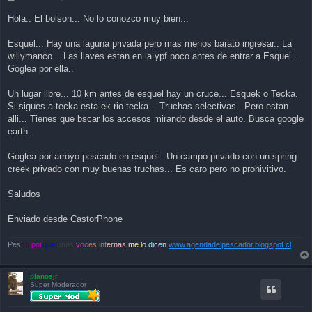
o
s
Hola.. El bolson... No lo conozco muy bien...
t
Esquel... Hay una laguna privada pero mas menos barato ingresar.. La
willymanco... Las llaves estan en la ypf poco antes de entrar a Esquel...
Goglea por ella..
Un lugar libre... 10 km antes de esquel hay un cruce... Esquek o Tecka.
Si sigues a tecka esta ek rio tecka... Truchas selectivas.. Pero estan
alli... Tienes que bscar los accesos mirando desde el auto. Busca google
earth.
Goglea por arroyo pescado en esquel.. Un campo privado con un spring
creek privado con muy buenas truchas... Es caro pero no prohivitivo.
Saludos
Enviado desde CastorPhone
Pes
co
por
que
unas
voc
es int
ernas
me lo
dicen
www.agendadelpescador.blogspot.cl
planosjr
Super Moderador