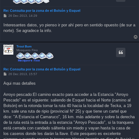
Re: Consulta por la zona de el Bolsón y Esquel
P
26 Dec 2013, 14:29
o
s
Interesantes datos, yo pienso ir por ahí pero en sentido opuesto (de sur a
t
norte). Se agradece la info.
Trout Bum
Mosquero Fino
Re: Consulta por la zona de el Bolsón y Esquel
P
26 Dec 2013, 15:57
o
s
Aqui mas detalles
t
Arroyo pescado:El camino exacto para acceder a la Estancia "Arroyo
Pescado" es el siguiente: saliendo de Esquel hacia el Norte (camino al
Bolsón) en la rotonda tomar la ruta 40 hacia la localidad de Tecka, a 19
km. sale una ruta de ripio (provincial N° 25) y que tiene un cartel que
dice: "A Estancia el Camaruco", 16 km. más adelante y sobre la derecha
de la ruta está la entrada a la estancia "Arroyo Pescado", si la tranquera
está cerrada con candado sáltenla sin miedo y vayan hasta la casa de
los caseros donde les darán la llave. Este pesquero es excelente