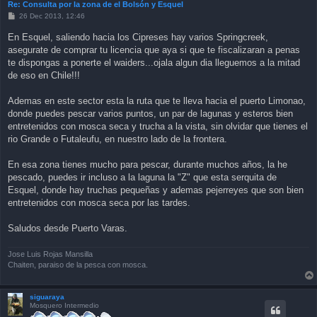
Re: Consulta por la zona de el Bolsón y Esquel
P
26 Dec 2013, 12:46
o
s
En Esquel, saliendo hacia los Cipreses hay varios Springcreek,
t
asegurate de comprar tu licencia que aya si que te fiscalizaran a penas
te dispongas a ponerte el waiders...ojala algun dia lleguemos a la mitad
de eso en Chile!!!
Ademas en este sector esta la ruta que te lleva hacia el puerto Limonao,
donde puedes pescar varios puntos, un par de lagunas y esteros bien
entretenidos con mosca seca y trucha a la vista, sin olvidar que tienes el
rio Grande o Futaleufu, en nuestro lado de la frontera.
En esa zona tienes mucho para pescar, durante muchos años, la he
pescado, puedes ir incluso a la laguna la "Z" que esta serquita de
Esquel, donde hay truchas pequeñas y ademas pejerreyes que son bien
entretenidos con mosca seca por las tardes.
Saludos desde Puerto Varas.
Jose Luis Rojas Mansilla
Chaiten, paraiso de la pesca con mosca.
siguaraya
Mosquero Intermedio