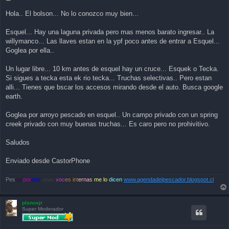
o
s
Hola.. El bolson... No lo conozco muy bien...
t
Esquel... Hay una laguna privada pero mas menos barato ingresar.. La
willymanco... Las llaves estan en la ypf poco antes de entrar a Esquel...
Goglea por ella..
Un lugar libre... 10 km antes de esquel hay un cruce... Esquek o Tecka.
Si sigues a tecka esta ek rio tecka... Truchas selectivas.. Pero estan
alli... Tienes que bscar los accesos mirando desde el auto. Busca google
earth.
Goglea por arroyo pescado en esquel.. Un campo privado con un spring
creek privado con muy buenas truchas... Es caro pero no prohivitivo.
Saludos
Enviado desde CastorPhone
Pes
co
por
que
unas
voc
es int
ernas
me lo
dicen
www.agendadelpescador.blogspot.cl
planosjr
Super Moderador