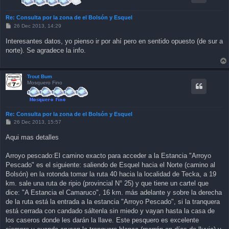
Re: Consulta por la zona de el Bolsón y Esquel
P
26 Dec 2013, 14:29
o
s
Interesantes datos, yo pienso ir por ahí pero en sentido opuesto (de sur a
t
norte). Se agradece la info.
Trout Bum
Mosquero Fino
Re: Consulta por la zona de el Bolsón y Esquel
P
26 Dec 2013, 15:57
o
s
Aqui mas detalles
t
Arroyo pescado:El camino exacto para acceder a la Estancia "Arroyo
Pescado" es el siguiente: saliendo de Esquel hacia el Norte (camino al
Bolsón) en la rotonda tomar la ruta 40 hacia la localidad de Tecka, a 19
km. sale una ruta de ripio (provincial N° 25) y que tiene un cartel que
dice: "A Estancia el Camaruco", 16 km. más adelante y sobre la derecha
de la ruta está la entrada a la estancia "Arroyo Pescado", si la tranquera
está cerrada con candado sáltenla sin miedo y vayan hasta la casa de
los caseros donde les darán la llave. Este pesquero es excelente