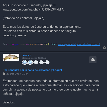
Aqui un video de tu servidor, jajajaja!!!!
www.youtube.com/watch?v=QJXRp3MFMlA
(tratando de connotar, jajajaja)
Eso, mas los datos de Jose Luis, tienes la agenda llena.
Por cierto con mis datos la pesca deberia ser segura.
Saludos y suerte
Pes
co
por
que
unas
voc
es int
ernas
me lo
dicen
www.agendadelpescador.blogspot.cl
posman
Mosquero con Colihue
Re: Consulta por la zona de el Bolsón y Esquel
P
27 Dec 2013, 11:34
o
s
Estimados, se pasaron con toda la informacion que me enviaron, con
t
esto parece que vamos a tener que alargar las vacaciones para poder
cumplir la agenda de pesca, lo cual no creo que le guste mucho a mi
señora. jajajaja.
Saludos.