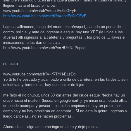
siempre y cuando crucen la tranquera blanca (marrón en días de lluvia) y
lleguen hasta el brazo principal.
www.youtube.com/watch?v=andEe0qGEyE
http://www.youtube.com/watch?v=andEe0qGEyE
Laguna willimanco, luego del cruce tecka/esquel, pasado un portal de
control policial y ante de ingresar a esquel hay una YPF (la unica a las
afueras) alli ingresas a la cafeteria y preguntas... los precios ... llaves e
indicaciones te las dan en la caja.
http://www.youtube.com/watch?v=HUeJU-Pqpcg
rio tecka
www.youtube.com/watch?v=rRTYH-BLzDg
Yo tb lo he pescado y acampado a orilla de carretera, en las tardes... son
selectivas y temerosas, hay que lanzar de lejos...
me falto el rio chubut, unos 60 km antes del cruce esquel /tecka hay un
cruce hacia el maiten, (busca en google earth), yo inicie una flotada alli...
se puede acampar y pescar... alli piden propinas no hay un precio por
camping y no hay problema en acampar... Si no esta la gente, ingresas y
luego cancelas.. no se hacen problemas.
Afuera dice... algo asi como ingrese al rio y deje propina.