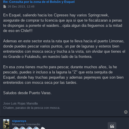
Re: Consulta por la zona de el Bolsón y Esquel
P
26 Dec 2013, 12:46
o
s
En Esquel, saliendo hacia los Cipreses hay varios Springcreek,
t
asegurate de comprar tu licencia que aya si que te fiscalizaran a penas
te dispongas a ponerte el waiders...ojala algun dia lleguemos a la mitad
de eso en Chile!!!
Ademas en este sector esta la ruta que te lleva hacia el puerto Limonao,
donde puedes pescar varios puntos, un par de lagunas y esteros bien
entretenidos con mosca seca y trucha a la vista, sin olvidar que tienes el
rio Grande o Futaleufu, en nuestro lado de la frontera.
En esa zona tienes mucho para pescar, durante muchos años, la he
pescado, puedes ir incluso a la laguna la "Z" que esta serquita de
Esquel, donde hay truchas pequeñas y ademas pejerreyes que son bien
entretenidos con mosca seca por las tardes.
Saludos desde Puerto Varas.
Jose Luis Rojas Mansilla
Chaiten, paraiso de la pesca con mosca.
siguaraya
Mosquero Intermedio