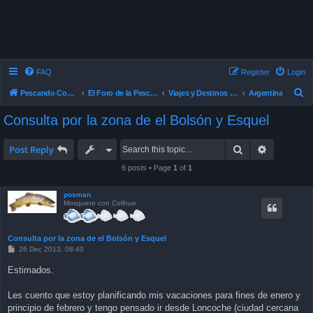
FAQ
Register
Login
S
Pescando Con Mosca
El Foro de la Pesca con Mosca en Chile
Viajes y Destinos de Pesca
Argentina
e
Consulta por la zona de el Bolsón y Esquel
a
r
Search
Advanced 
Post Reply
c
6 posts • Page
1
of
1
h
posman
Mosquero con Colihue
Consulta por la zona de el Bolsón y Esquel
P
26 Dec 2013, 08:40
o
s
Estimados.
t
Les cuento que estoy planificando mis vacaciones para fines de enero y
principio de febrero y tengo pensado ir desde Loncoche (ciudad cercana