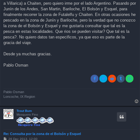
a Villarica) a Chaiten, pero quiero irme por el lado Argentino. Pasando por
Junín de los Andes, San Martin, Bariloche, El Bolsón y Esquel, para
finalmente recorrer la zona de Futalelfu y Chaiten. En otras ocasiones he
pescado en la zona de Junín y Bariloche, pero la verdad que no conozco
la zona de el Bolsón y Esquel y me gustaría consultar que tal es la
pesca en estas localidades. Que rios se pueden visitar? Que tal es la
pesca?. No quiero datos tan especificos, ya que eso es parte de la
gracia del viaje.
Desde ya muchas gracias.
Pablo Osman
Pablo Osman
Loncoche, IX Region
Trout Bum
Mosquero Fino
Re: Consulta por la zona de el Bolsón y Esquel
P
26 Dec 2013, 12:00