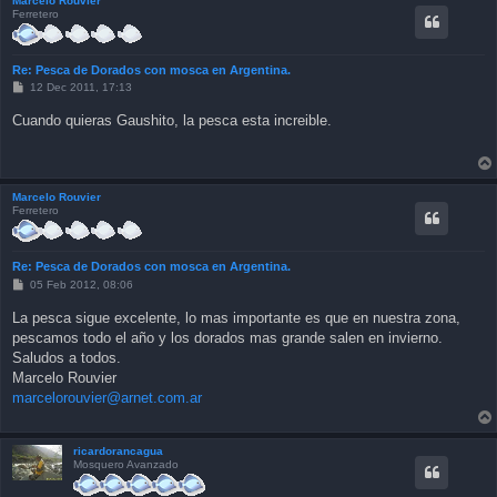
Marcelo Rouvier
Ferretero
Re: Pesca de Dorados con mosca en Argentina.
P
12 Dec 2011, 17:13
o
s
Cuando quieras Gaushito, la pesca esta increible.
t
Marcelo Rouvier
Ferretero
Re: Pesca de Dorados con mosca en Argentina.
P
05 Feb 2012, 08:06
o
s
La pesca sigue excelente, lo mas importante es que en nuestra zona,
t
pescamos todo el año y los dorados mas grande salen en invierno.
Saludos a todos.
Marcelo Rouvier
marcelorouvier@arnet.com.ar
ricardorancagua
Mosquero Avanzado