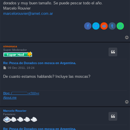
dorados y muy buen tamaño. Se puede pescar todo el año.
Marcelo Rouvier
marcelorouvier@arnet.com.ar
simonuca
Super Moderador
Re: Pesca de Dorados con mosca en Argentina.
P
09 Dec 2011, 19:24
o
s
De cuanto estamos hablando? Incluye las moscas?
t
Blog: /`````````````~<?////=<
About.me
Marcelo Rouvier
Ferretero
Re: Pesca de Dorados con mosca en Argentina.