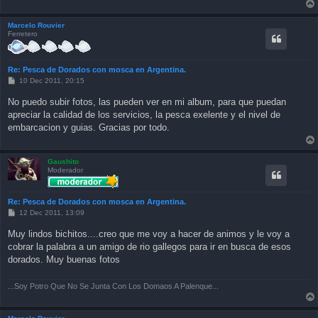
Marcelo Rouvier
Ferretero
Re: Pesca de Dorados con mosca en Argentina.
P
10 Dec 2011, 20:15
o
s
No puedo subir fotos, las pueden ver en mi album, para que puedan
t
apreciar la calidad de los servicios, la pesca exelente y el nivel de
embarcacion y guias. Gracias por todo.
Gaushito
Moderador
Re: Pesca de Dorados con mosca en Argentina.
P
12 Dec 2011, 13:09
o
s
Muy lindos bichitos....creo que me voy a hacer de animos y le voy a
t
cobrar la palabra a un amigo de rio gallegos para ir en busca de esos
dorados. Muy buenas fotos
...Soy Potro Que No Se Junta Con Los Domaos A Palenque...