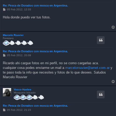
Re: Pesca de Dorados con mosca en Argentina.
P
05 Feb 2012, 12:33
o
s
Hola donde puedo ver tus fotos.
t
Marcelo Rouvier
Ferretero
Re: Pesca de Dorados con mosca en Argentina.
P
05 Feb 2012, 20:09
o
s
Ricardo ahi cargue fotos en mi perfil, no se como cargarlas aca.
t
cualquier cosa podes enviarme un mail a
marcelorouvier@arnet.com.ar
y
te paso toda la info que necesites y fotos de lo que desees. Saludos
Marcelo Rouvier
Vasco Huebra
Mosquero Iniciado
Re: Pesca de Dorados con mosca en Argentina.
P
05 Feb 2012, 21:23
o
s