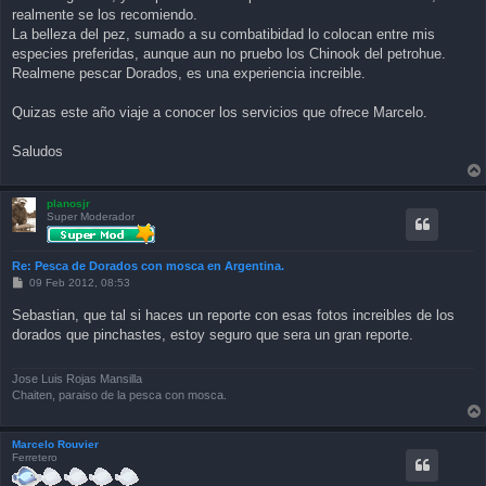
t
realmente se los recomiendo.
La belleza del pez, sumado a su combatibidad lo colocan entre mis
especies preferidas, aunque aun no pruebo los Chinook del petrohue.
Realmene pescar Dorados, es una experiencia increible.
Quizas este año viaje a conocer los servicios que ofrece Marcelo.
Saludos
planosjr
Super Moderador
Re: Pesca de Dorados con mosca en Argentina.
P
09 Feb 2012, 08:53
o
s
Sebastian, que tal si haces un reporte con esas fotos increibles de los
t
dorados que pinchastes, estoy seguro que sera un gran reporte.
Jose Luis Rojas Mansilla
Chaiten, paraiso de la pesca con mosca.
Marcelo Rouvier
Ferretero