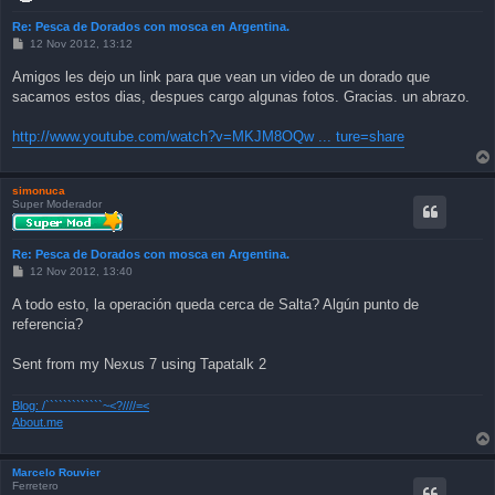
Re: Pesca de Dorados con mosca en Argentina.
P
12 Nov 2012, 13:12
o
s
Amigos les dejo un link para que vean un video de un dorado que
t
sacamos estos dias, despues cargo algunas fotos. Gracias. un abrazo.
http://www.youtube.com/watch?v=MKJM8OQw ... ture=share
simonuca
Super Moderador
Re: Pesca de Dorados con mosca en Argentina.
P
12 Nov 2012, 13:40
o
s
A todo esto, la operación queda cerca de Salta? Algún punto de
t
referencia?
Sent from my Nexus 7 using Tapatalk 2
Blog: /`````````````~<?////=<
About.me
Marcelo Rouvier
Ferretero