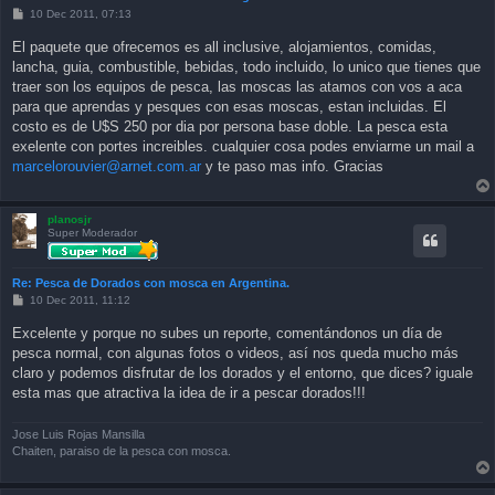
P
10 Dec 2011, 07:13
o
s
El paquete que ofrecemos es all inclusive, alojamientos, comidas,
t
lancha, guia, combustible, bebidas, todo incluido, lo unico que tienes que
traer son los equipos de pesca, las moscas las atamos con vos a aca
para que aprendas y pesques con esas moscas, estan incluidas. El
costo es de U$S 250 por dia por persona base doble. La pesca esta
exelente con portes increibles. cualquier cosa podes enviarme un mail a
marcelorouvier@arnet.com.ar
y te paso mas info. Gracias
planosjr
Super Moderador
Re: Pesca de Dorados con mosca en Argentina.
P
10 Dec 2011, 11:12
o
s
Excelente y porque no subes un reporte, comentándonos un día de
t
pesca normal, con algunas fotos o videos, así nos queda mucho más
claro y podemos disfrutar de los dorados y el entorno, que dices? iguale
esta mas que atractiva la idea de ir a pescar dorados!!!
Jose Luis Rojas Mansilla
Chaiten, paraiso de la pesca con mosca.