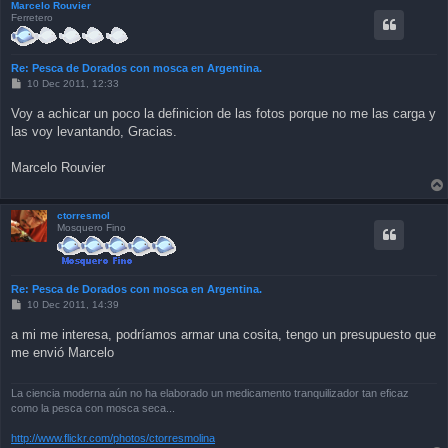
Marcelo Rouvier
Ferretero
Re: Pesca de Dorados con mosca en Argentina.
P
10 Dec 2011, 12:33
o
s
Voy a achicar un poco la definicion de las fotos porque no me las carga y
t
las voy levantando, Gracias.
Marcelo Rouvier
ctorresmol
Mosquero Fino
Re: Pesca de Dorados con mosca en Argentina.
P
10 Dec 2011, 14:39
o
s
a mi me interesa, podríamos armar una cosita, tengo un presupuesto que
t
me envió Marcelo
La ciencia moderna aún no ha elaborado un medicamento tranquilizador tan eficaz
como la pesca con mosca seca...
http://www.flickr.com/photos/ctorresmolina