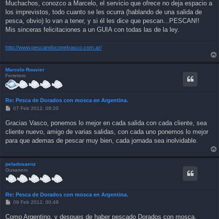
Muchachos, conozco a Marcelo, el servicio que ofrece no deja espacio a
t
los imprevistos, todo cuanto se les ocurra (hablando de una salida de
pesca, obvio) lo van a tener, y si él les dice que pescan...PESCAN!!
Mis sinceras felicitaciones a un GUIA con todas las de la ley.
http://www.pescandoconelvasco.com.ar/
Marcelo Rouvier
Ferretero
Re: Pesca de Dorados con mosca en Argentina.
P
07 Feb 2012, 08:20
o
s
Gracias Vasco, ponemos lo mejor en cada salida con cada cliente, sea
t
cliente nuevo, amigo de varias salidas, con cada uno ponemos lo mejor
para que ademas de pescar muy bien, cada jornada sea inolvidable.
peladosaenz
Gusanero
Re: Pesca de Dorados con mosca en Argentina.
P
09 Feb 2012, 00:49
o
s
Como Argentino, y despues de haber pescado Dorados con mosca,