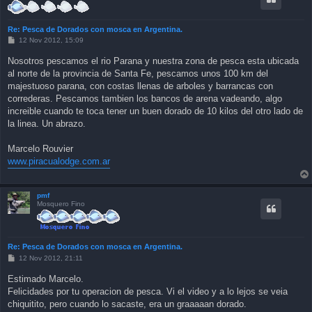
Re: Pesca de Dorados con mosca en Argentina.
P
12 Nov 2012, 15:09
o
s
Nosotros pescamos el rio Parana y nuestra zona de pesca esta ubicada
t
al norte de la provincia de Santa Fe, pescamos unos 100 km del
majestuoso parana, con costas llenas de arboles y barrancas con
correderas. Pescamos tambien los bancos de arena vadeando, algo
increible cuando te toca tener un buen dorado de 10 kilos del otro lado de
la linea. Un abrazo.
Marcelo Rouvier
www.piracualodge.com.ar
pmf
Mosquero Fino
Re: Pesca de Dorados con mosca en Argentina.
P
12 Nov 2012, 21:11
o
s
Estimado Marcelo.
t
Felicidades por tu operacion de pesca. Vi el video y a lo lejos se veia
chiquitito, pero cuando lo sacaste, era un graaaaan dorado.