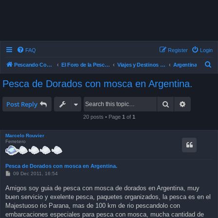
FAQ
Register
Login
S
Pescando Con Mosca
El Foro de la Pesca con Mosca en Chile
Viajes y Destinos de Pesca
Argentina
e
Pesca de Dorados con mosca en Argentina.
a
r
Search
Advanced 
Post Reply
c
20 posts • Page
1
of
1
h
Marcelo Rouvier
Ferretero
Pesca de Dorados con mosca en Argentina.
P
09 Dec 2011, 16:54
o
s
Amigos soy guia de pesca con mosca de dorados en Argentina, muy
t
buen servicio y exelente pesca, paquetes organizados, la pesca es en el
Majestuoso rio Parana, mas de 100 km de rio pescandolo con
embarcaciones especiales para pesca con mosca, mucha cantidad de