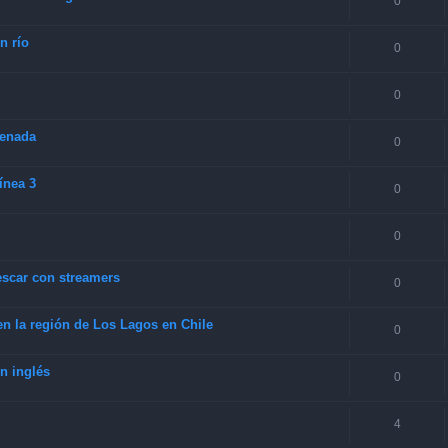
0
n río
0
0
senada
0
ínea 3
0
0
escar con streamers
0
en la región de Los Lagos en Chile
0
n inglés
0
4