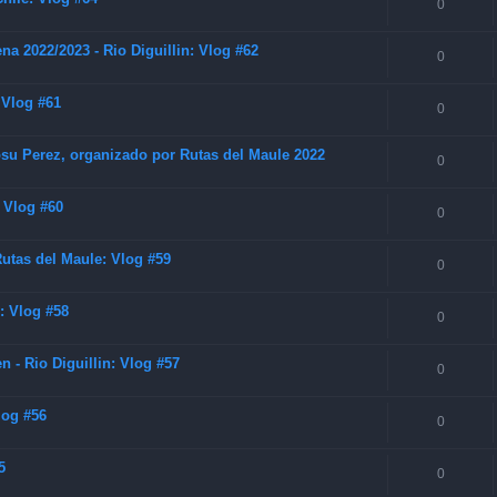
0
a 2022/2023 - Rio Diguillin: Vlog #62
0
 Vlog #61
0
su Perez, organizado por Rutas del Maule 2022
0
: Vlog #60
0
tas del Maule: Vlog #59
0
: Vlog #58
0
- Rio Diguillin: Vlog #57
0
log #56
0
5
0