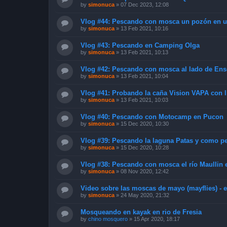
by
simonuca
»
07 Dec 2023, 12:08
Vlog #44: Pescando con mosca un pozón en u
by
simonuca
»
13 Feb 2021, 10:16
Vlog #43: Pescando en Camping Olga
by
simonuca
»
13 Feb 2021, 10:13
Vlog #42: Pescando con mosca al lado de En
by
simonuca
»
13 Feb 2021, 10:04
Vlog #41: Probando la caña Vision VAPA con l
by
simonuca
»
13 Feb 2021, 10:03
Vlog #40: Pescando con Motocamp en Pucon
by
simonuca
»
15 Dec 2020, 10:30
Vlog #39: Pescando la laguna Patas y como p
by
simonuca
»
15 Dec 2020, 10:28
Vlog #38: Pescando con mosca el río Maullin 
by
simonuca
»
08 Nov 2020, 12:42
Video sobre las moscas de mayo (mayflies) - e
by
simonuca
»
24 May 2020, 21:32
Mosqueando en kayak en rio de Fresia
by
chino mosquero
»
15 Apr 2020, 18:17