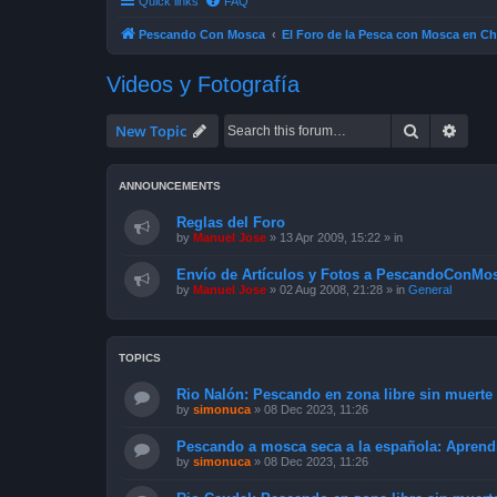
Quick links
FAQ
Pescando Con Mosca
El Foro de la Pesca con Mosca en Ch
Videos y Fotografía
Search
Advan
New Topic
ANNOUNCEMENTS
Reglas del Foro
by
Manuel Jose
»
13 Apr 2009, 15:22
» in
Envío de Artículos y Fotos a PescandoConMos
by
Manuel Jose
»
02 Aug 2008, 21:28
» in
General
TOPICS
Rio Nalón: Pescando en zona libre sin muerte 
by
simonuca
»
08 Dec 2023, 11:26
Pescando a mosca seca a la española: Apren
by
simonuca
»
08 Dec 2023, 11:26