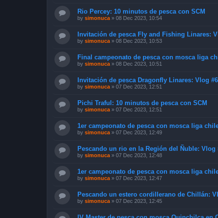
Rio Percey: 10 minutos de pesca con SCM
by
simonuca
»
08 Dec 2023, 10:54
Invitación de pesca Fly and Fishing Linares: 
by
simonuca
»
08 Dec 2023, 10:53
Final campeonato de pesca con mosca liga chi
by
simonuca
»
08 Dec 2023, 10:51
Invitación de pesca Dragonfly Linares: Vlog #
by
simonuca
»
07 Dec 2023, 12:51
Pichi Traful: 10 minutos de pesca con SCM
by
simonuca
»
07 Dec 2023, 12:51
1er campeonato de pesca con mosca liga chile
by
simonuca
»
07 Dec 2023, 12:49
Pescando un rio en la Región del Ñuble: Vlog
by
simonuca
»
07 Dec 2023, 12:48
1er campeonato de pesca con mosca liga chile
by
simonuca
»
07 Dec 2023, 12:47
Pescando un estero cordillerano de Chillán: V
by
simonuca
»
07 Dec 2023, 12:45
IV Master de pesca con mosca Quinchilca en C