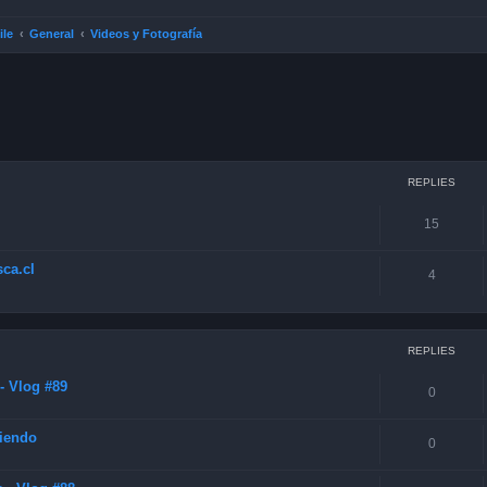
ile
General
Videos y Fotografía
ced search
REPLIES
15
ca.cl
4
REPLIES
- Vlog #89
0
diendo
0