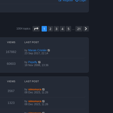
Register
Login
Page
1
of
21
1
2
3
4
5
21
Next
1004 topics
…
VIEWS
LAST POST
by
Marais Cristián
167882
23 Sep 2017, 22:14
by
Pepefly
60603
18 Nov 2008, 13:36
VIEWS
LAST POST
by
simonuca
3567
08 Dec 2023, 11:26
by
simonuca
1323
08 Dec 2023, 11:26
by
simonuca