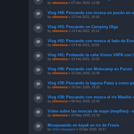
by
simonuca
»
07 Dec 2023, 12:08
Vlog #44: Pescando con mosca un pozón en u
by
simonuca
»
13 Feb 2021, 10:16
Vlog #43: Pescando en Camping Olga
by
simonuca
»
13 Feb 2021, 10:13
Vlog #42: Pescando con mosca al lado de En
by
simonuca
»
13 Feb 2021, 10:04
Vlog #41: Probando la caña Vision VAPA con l
by
simonuca
»
13 Feb 2021, 10:03
Vlog #40: Pescando con Motocamp en Pucon
by
simonuca
»
15 Dec 2020, 10:30
Vlog #39: Pescando la laguna Patas y como p
by
simonuca
»
15 Dec 2020, 10:28
Vlog #38: Pescando con mosca el río Maullin 
by
simonuca
»
08 Nov 2020, 12:42
Video sobre las moscas de mayo (mayflies) - e
by
simonuca
»
24 May 2020, 21:32
Mosqueando en kayak en rio de Fresia
by
chino mosquero
»
15 Apr 2020, 18:17