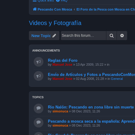
Quick links
FAQ
Pescando Con Mosca
El Foro de la Pesca con Mosca en Ch
Videos y Fotografía
Search
Advan
New Topic
ANNOUNCEMENTS
Reglas del Foro
by
Manuel Jose
»
13 Apr 2009, 15:22
» in
Envío de Artículos y Fotos a PescandoConMos
by
Manuel Jose
»
02 Aug 2008, 21:28
» in
General
TOPICS
Rio Nalón: Pescando en zona libre sin muerte 
by
simonuca
»
08 Dec 2023, 11:26
Pescando a mosca seca a la española: Apren
by
simonuca
»
08 Dec 2023, 11:26