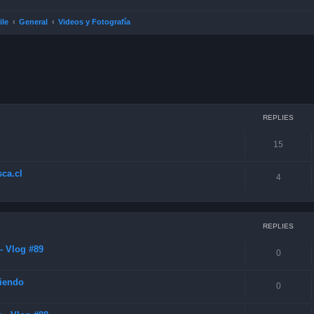
ile
General
Videos y Fotografía
ced search
REPLIES
15
ca.cl
4
REPLIES
- Vlog #89
0
diendo
0