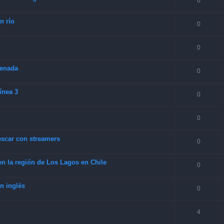
0
n río
0
0
senada
0
ínea 3
0
0
escar con streamers
0
en la región de Los Lagos en Chile
0
n inglés
0
4