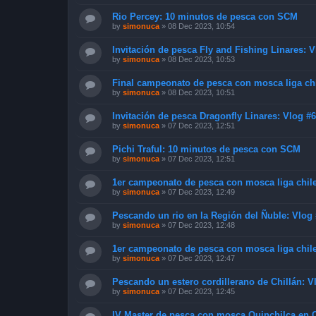
Rio Percey: 10 minutos de pesca con SCM
by
simonuca
»
08 Dec 2023, 10:54
Invitación de pesca Fly and Fishing Linares: 
by
simonuca
»
08 Dec 2023, 10:53
Final campeonato de pesca con mosca liga chi
by
simonuca
»
08 Dec 2023, 10:51
Invitación de pesca Dragonfly Linares: Vlog #
by
simonuca
»
07 Dec 2023, 12:51
Pichi Traful: 10 minutos de pesca con SCM
by
simonuca
»
07 Dec 2023, 12:51
1er campeonato de pesca con mosca liga chile
by
simonuca
»
07 Dec 2023, 12:49
Pescando un rio en la Región del Ñuble: Vlog
by
simonuca
»
07 Dec 2023, 12:48
1er campeonato de pesca con mosca liga chile
by
simonuca
»
07 Dec 2023, 12:47
Pescando un estero cordillerano de Chillán: V
by
simonuca
»
07 Dec 2023, 12:45
IV Master de pesca con mosca Quinchilca en C