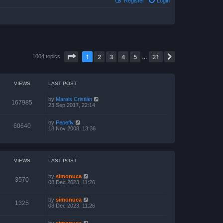
Register
Login
Page
1
of
21
1
2
3
4
5
21
Next
1004 topics
…
VIEWS
LAST POST
by
Marais Cristián
167985
23 Sep 2017, 22:14
by
Pepefly
60640
18 Nov 2008, 13:36
VIEWS
LAST POST
by
simonuca
3570
08 Dec 2023, 11:26
by
simonuca
1325
08 Dec 2023, 11:26
by
simonuca