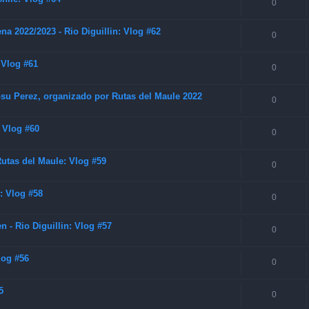
0
a 2022/2023 - Rio Diguillin: Vlog #62
0
 Vlog #61
0
su Perez, organizado por Rutas del Maule 2022
0
: Vlog #60
0
tas del Maule: Vlog #59
0
: Vlog #58
0
- Rio Diguillin: Vlog #57
0
log #56
0
5
0