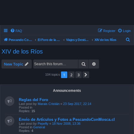
FAQ
Register
Login
S
Pescando Con Mosca
El Foro de la Pesca con Mosca en Chile
Viajes y Destinos de Pesca
XIV de los Ríos
e
XIV de los Ríos
a
r
Search
Advanced search
New Topic
c
1
2
3
Next
104 topics
h
Announcements
Reglas del Foro
Last post by
Marais Cristián
«
23 Sep 2017, 22:14
Posted in
Replies:
15
Envío de Artículos y Fotos a PescandoConMosca.cl
Last post by
Pepefly
«
18 Nov 2008, 13:36
Posted in
General
Replies:
4