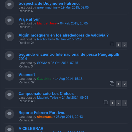
Sospecha de Didymo en Futrono.
Last post by
greenmachine
«
19 Mar 2015, 09:05
Replies:
6
Viaje al Sur
Last post by
Manuel Jose
«
04 Feb 2015, 18:05
Replies:
1
Algún mosquero en los alrededores de valdivia ?
Last post by
Nacho_bel
«
07 Jan 2015, 22:25
Replies:
24
1
2
Segundo encuentro Internacional de pesca Panguipulli
2014
Last post by
SONIA
«
08 Oct 2014, 07:45
Replies:
3
Visones?
Last post by
Gaushito
«
14 Aug 2014, 15:16
Replies:
37
1
2
Campeonato coto Los Chilcos
Last post by
Mauricio Tellez
«
24 Jul 2014, 09:08
Replies:
40
1
2
3
Reporte Febrero Part two.
Last post by
simonuca
«
23 Apr 2014, 22:43
Replies:
4
A CELEBRAR