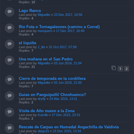
Replies:
10
Lago Ranco
Last post by
Miguelito
«
23 Dec 2017, 10:56
Replies:
4
Rio Futa o Tornagaleones (camino a Corral)
Last post by
mosquero
«
17 Dec 2017, 16:49
Replies:
4
el liquiñe
Last post by
J_lito
«
31 Oct 2017, 07:58
Replies:
7
Una mañana en el San Pedro
Last post by
Miguelito
«
03 Jun 2016, 21:04
Replies:
21
1
2
Cierre de temporada en la cordillera
Last post by
Miguelito
«
03 Jun 2016, 21:00
Replies:
7
Guias en Panguipulli/ Choshuenco?
Last post by
dryfly
«
24 Mar 2016, 14:11
Replies:
2
Visita de Año nuevo a la Zona
Last post by
fcarrillo
«
27 Dec 2015, 23:31
Replies:
2
Rescate de Carpas en Humedal Angachilla de Valdivia
Last post by
diego15
«
23 Dec 2015, 13:34