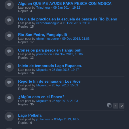
Alguien QUE ME AYUDE PARA PESCA CON MOSCA
Last post by
Trinchera
«
09 Jan 2014, 19:12
Replies:
4
Un dia de practica en la escuela de pesca de Rio Bueno
Last post by
ricardorancagua
«
15 Dec 2013, 23:50
Replies:
15
Rio San Pedro, Panguipulli
Last post by
chino mosquero
«
09 Dec 2013, 21:03
Replies:
17
Consejos para pesca en Panguipulli
Last post by
jleonblanco
«
04 Nov 2013, 15:06
Replies:
13
Inicio de temporada Lago Rupanco.
Last post by
Miguelito
«
25 Sep 2013, 19:47
Replies:
10
Reporte fin de semana en Los Ríos
Last post by
Miguelito
«
26 Apr 2013, 15:09
Replies:
13
¿Algún dato en el Ranco?
Last post by
Miguelito
«
23 Apr 2013, 21:03
Replies:
35
1
2
Lago Pellaifa
Last post by
jc_hernaiz
«
03 Apr 2013, 16:53
Replies:
6