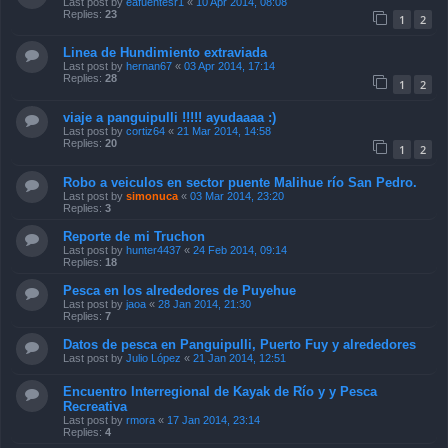
Last post by
eafuentesr1
«
10 Apr 2014, 08:08
Replies:
23
1
2
Linea de Hundimiento extraviada
Last post by
hernan67
«
03 Apr 2014, 17:14
Replies:
28
1
2
viaje a panguipulli !!!!! ayudaaaa :)
Last post by
cortiz64
«
21 Mar 2014, 14:58
Replies:
20
1
2
Robo a veiculos en sector puente Malihue río San Pedro.
Last post by
simonuca
«
03 Mar 2014, 23:20
Replies:
3
Reporte de mi Truchon
Last post by
hunter4437
«
24 Feb 2014, 09:14
Replies:
18
Pesca en los alrededores de Puyehue
Last post by
jaoa
«
28 Jan 2014, 21:30
Replies:
7
Datos de pesca en Panguipulli, Puerto Fuy y alrededores
Last post by
Julio López
«
21 Jan 2014, 12:51
Encuentro Interregional de Kayak de Río y y Pesca
Recreativa
Last post by
rmora
«
17 Jan 2014, 23:14
Replies:
4