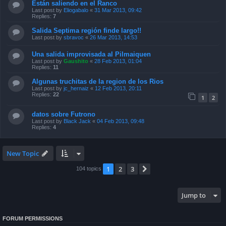
Están saliendo en el Ranco
Last post by
Eliogabalo
«
31 Mar 2013, 09:42
Replies:
7
Salida Septima región finde largo!!
Last post by
sbravoc
«
26 Mar 2013, 14:53
Una salida improvisada al Pilmaiquen
Last post by
Gaushito
«
28 Feb 2013, 01:04
Replies:
11
Algunas truchitas de la region de los Rios
Last post by
jc_hernaiz
«
12 Feb 2013, 20:11
Replies:
22
1
2
datos sobre Futrono
Last post by
Black Jack
«
04 Feb 2013, 09:48
Replies:
4
New Topic
1
2
3
Next
104 topics
Jump to
FORUM PERMISSIONS