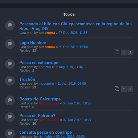
Topics
Pescando al hilo con Chilepescamosca en la region de los
Rios - Vlog #48
Last post by
simonuca
«
07 Dec 2023, 11:58
Lago Huishue
Last post by
simonuca
«
30 Dec 2019, 19:58
Replies:
33
1
2
Pesca en calcurrupe
Last post by
cortiz64
«
06 Aug 2019, 11:46
Replies:
2
Truchón
Last post by
mosquero
«
11 Jan 2018, 09:09
Replies:
23
1
2
Botero rio Calcurrupe
Last post by
Manuel Jose
«
07 Jan 2018, 18:29
Replies:
8
Pesca en Futrono?
Last post by
Manuel Jose
«
07 Jan 2018, 18:27
Replies:
10
consulta pesca en coñaripe
Last post by
rio_ñuble
«
03 Jan 2018, 08:00