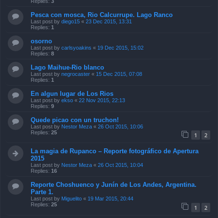
Replies:
3
Pesca con mosca, Rio Calcurrupe. Lago Ranco
Last post by
diego15
«
23 Dec 2015, 13:31
Replies:
1
osorno
Last post by
carlsyoakins
«
19 Dec 2015, 15:02
Replies:
8
Lago Maihue-Rio blanco
Last post by
negrocaster
«
15 Dec 2015, 07:08
Replies:
1
En algun lugar de Los Rios
Last post by
ekso
«
22 Nov 2015, 22:13
Replies:
9
Quede picao con un truchon!
Last post by
Nestor Meza
«
26 Oct 2015, 10:06
Replies:
25
1
2
La magia de Rupanco – Reporte fotográfico de Apertura
2015
Last post by
Nestor Meza
«
26 Oct 2015, 10:04
Replies:
16
Reporte Choshuenco y Junín de Los Andes, Argentina.
Parte 1.
Last post by
Miguelito
«
19 Mar 2015, 20:44
Replies:
25
1
2