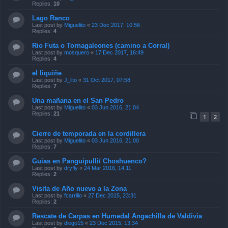
Replies:
10
Lago Ranco
Last post by
Miguelito
«
23 Dec 2017, 10:56
Replies:
4
Rio Futa o Tornagaleones (camino a Corral)
Last post by
mosquero
«
17 Dec 2017, 16:49
Replies:
4
el liquiñe
Last post by
J_lito
«
31 Oct 2017, 07:58
Replies:
7
Una mañana en el San Pedro
Last post by
Miguelito
«
03 Jun 2016, 21:04
Replies:
21
1
2
Cierre de temporada en la cordillera
Last post by
Miguelito
«
03 Jun 2016, 21:00
Replies:
7
Guias en Panguipulli/ Choshuenco?
Last post by
dryfly
«
24 Mar 2016, 14:11
Replies:
2
Visita de Año nuevo a la Zona
Last post by
fcarrillo
«
27 Dec 2015, 23:31
Replies:
2
Rescate de Carpas en Humedal Angachilla de Valdivia
Last post by
diego15
«
23 Dec 2015, 13:34