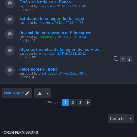
Están saliendo en el Ranco
Last post by
Eliogabalo
«
31 Mar 2013, 09:42
Replies:
7
Salida Septima región finde largo!!
Last post by
sbravoc
«
26 Mar 2013, 14:53
Una salida improvisada al Pilmaiquen
Last post by
Gaushito
«
28 Feb 2013, 01:04
Replies:
11
Algunas truchitas de la region de los Rios
Last post by
jc_hernaiz
«
12 Feb 2013, 20:11
Replies:
22
1
2
datos sobre Futrono
Last post by
Black Jack
«
04 Feb 2013, 09:48
Replies:
4
New Topic
1
2
3
Next
104 topics
Jump to
FORUM PERMISSIONS