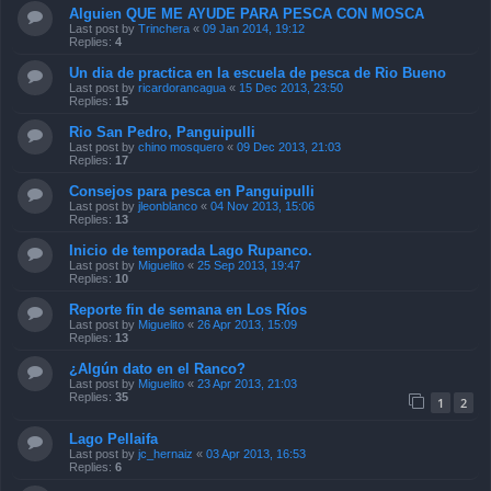
Alguien QUE ME AYUDE PARA PESCA CON MOSCA
Last post by
Trinchera
«
09 Jan 2014, 19:12
Replies:
4
Un dia de practica en la escuela de pesca de Rio Bueno
Last post by
ricardorancagua
«
15 Dec 2013, 23:50
Replies:
15
Rio San Pedro, Panguipulli
Last post by
chino mosquero
«
09 Dec 2013, 21:03
Replies:
17
Consejos para pesca en Panguipulli
Last post by
jleonblanco
«
04 Nov 2013, 15:06
Replies:
13
Inicio de temporada Lago Rupanco.
Last post by
Miguelito
«
25 Sep 2013, 19:47
Replies:
10
Reporte fin de semana en Los Ríos
Last post by
Miguelito
«
26 Apr 2013, 15:09
Replies:
13
¿Algún dato en el Ranco?
Last post by
Miguelito
«
23 Apr 2013, 21:03
Replies:
35
1
2
Lago Pellaifa
Last post by
jc_hernaiz
«
03 Apr 2013, 16:53
Replies:
6