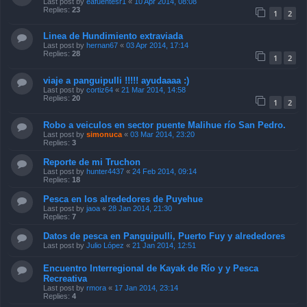
Last post by
eafuentesr1
«
10 Apr 2014, 08:08
Replies:
23
1
2
Linea de Hundimiento extraviada
Last post by
hernan67
«
03 Apr 2014, 17:14
Replies:
28
1
2
viaje a panguipulli !!!!! ayudaaaa :)
Last post by
cortiz64
«
21 Mar 2014, 14:58
Replies:
20
1
2
Robo a veiculos en sector puente Malihue río San Pedro.
Last post by
simonuca
«
03 Mar 2014, 23:20
Replies:
3
Reporte de mi Truchon
Last post by
hunter4437
«
24 Feb 2014, 09:14
Replies:
18
Pesca en los alrededores de Puyehue
Last post by
jaoa
«
28 Jan 2014, 21:30
Replies:
7
Datos de pesca en Panguipulli, Puerto Fuy y alrededores
Last post by
Julio López
«
21 Jan 2014, 12:51
Encuentro Interregional de Kayak de Río y y Pesca
Recreativa
Last post by
rmora
«
17 Jan 2014, 23:14
Replies:
4