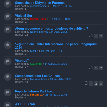
Sospecha de Didymo en Futrono.
Last post by
greenmachine
«
19 Mar 2015, 09:05
Replies:
6
Viaje al Sur
Last post by
Manuel Jose
«
04 Feb 2015, 18:05
Replies:
1
Algún mosquero en los alrededores de valdivia ?
Last post by
Nacho_bel
«
07 Jan 2015, 22:25
Replies:
24
1
2
Segundo encuentro Internacional de pesca Panguipulli
2014
Last post by
SONIA
«
08 Oct 2014, 07:45
Replies:
3
Visones?
Last post by
Gaushito
«
14 Aug 2014, 15:16
Replies:
37
1
2
Campeonato coto Los Chilcos
Last post by
Mauricio Tellez
«
24 Jul 2014, 09:08
Replies:
40
1
2
3
Reporte Febrero Part two.
Last post by
simonuca
«
23 Apr 2014, 22:43
Replies:
4
A CELEBRAR