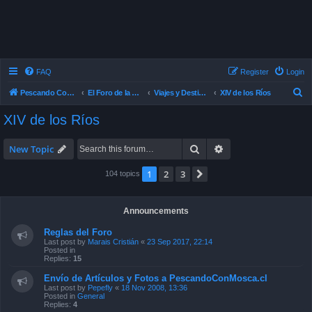
FAQ
Register
Login
S
Pescando Con Mosca
El Foro de la Pesca con Mosca en Chile
Viajes y Destinos de Pesca
XIV de los Ríos
e
XIV de los Ríos
a
r
Search
Advanced search
New Topic
c
1
2
3
Next
104 topics
h
Announcements
Reglas del Foro
Last post by
Marais Cristián
«
23 Sep 2017, 22:14
Posted in
Replies:
15
Envío de Artículos y Fotos a PescandoConMosca.cl
Last post by
Pepefly
«
18 Nov 2008, 13:36
Posted in
General
Replies:
4