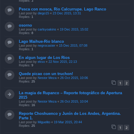
Replies:
3
Pesca con mosca, Rio Calcurrupe. Lago Ranco
Last post by
diego15
«
23 Dec 2015, 13:31
Replies:
1
osorno
Last post by
carlsyoakins
«
19 Dec 2015, 15:02
Replies:
8
Lago Maihue-Rio blanco
Last post by
negrocaster
«
15 Dec 2015, 07:08
Replies:
1
En algun lugar de Los Rios
Last post by
ekso
«
22 Nov 2015, 22:13
Replies:
9
Quede picao con un truchon!
Last post by
Nestor Meza
«
26 Oct 2015, 10:06
Replies:
25
1
2
La magia de Rupanco – Reporte fotográfico de Apertura
2015
Last post by
Nestor Meza
«
26 Oct 2015, 10:04
Replies:
16
Reporte Choshuenco y Junín de Los Andes, Argentina.
Parte 1.
Last post by
Miguelito
«
19 Mar 2015, 20:44
Replies:
25
1
2