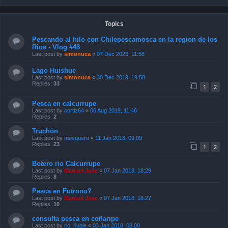
Topics
Pescando al hilo con Chilepescamosca en la region de los
Rios - Vlog #48
Last post by
simonuca
«
07 Dec 2023, 11:58
Lago Huishue
Last post by
simonuca
«
30 Dec 2019, 19:58
Replies:
33
1
2
Pesca en calcurrupe
Last post by
cortiz64
«
06 Aug 2019, 11:46
Replies:
2
Truchón
Last post by
mosquero
«
11 Jan 2018, 09:09
Replies:
23
1
2
Botero rio Calcurrupe
Last post by
Manuel Jose
«
07 Jan 2018, 18:29
Replies:
8
Pesca en Futrono?
Last post by
Manuel Jose
«
07 Jan 2018, 18:27
Replies:
10
consulta pesca en coñaripe
Last post by
rio_ñuble
«
03 Jan 2018, 08:00