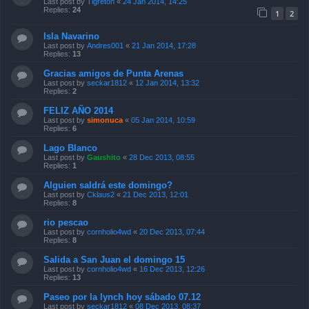
Last post by
Tigreton
«
24 Jan 2014, 14:25
Replies:
24
1
2
Isla Navarino
Last post by
Andres001
«
21 Jan 2014, 17:28
Replies:
13
Gracias amigos de Punta Arenas
Last post by
seckar1812
«
12 Jan 2014, 13:32
Replies:
2
FELIZ AÑO 2014
Last post by
simonuca
«
05 Jan 2014, 10:59
Replies:
6
Lago Blanco
Last post by
Gaushito
«
28 Dec 2013, 08:55
Replies:
1
Alguien saldrá este domingo?
Last post by
Cklaus2
«
21 Dec 2013, 12:01
Replies:
8
rio pescao
Last post by
cornholio4wd
«
20 Dec 2013, 07:44
Replies:
8
Salida a San Juan el domingo 15
Last post by
cornholio4wd
«
16 Dec 2013, 12:26
Replies:
13
Paseo por la lynch hoy sábado 07.12
Last post by
seckar1812
«
08 Dec 2013, 08:37