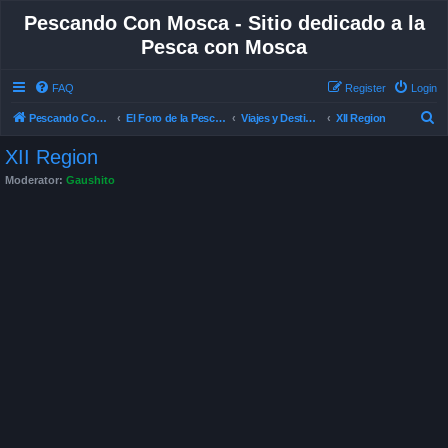
Pescando Con Mosca - Sitio dedicado a la
Pesca con Mosca
FAQ
Register
Login
S
Pescando Con Mosca
El Foro de la Pesca con Mosca en Chile
Viajes y Destinos de Pesca
XII Region
e
XII Region
a
Moderator:
Gaushito
r
c
h