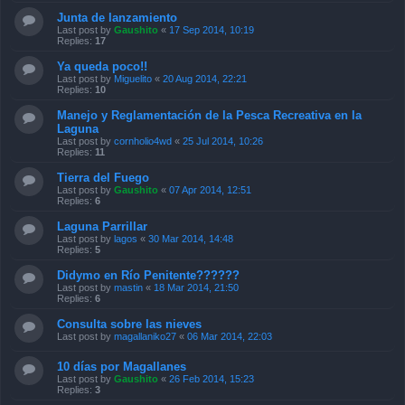
Junta de lanzamiento
Last post by
Gaushito
«
17 Sep 2014, 10:19
Replies:
17
Ya queda poco!!
Last post by
Miguelito
«
20 Aug 2014, 22:21
Replies:
10
Manejo y Reglamentación de la Pesca Recreativa en la
Laguna
Last post by
cornholio4wd
«
25 Jul 2014, 10:26
Replies:
11
Tierra del Fuego
Last post by
Gaushito
«
07 Apr 2014, 12:51
Replies:
6
Laguna Parrillar
Last post by
lagos
«
30 Mar 2014, 14:48
Replies:
5
Didymo en Río Penitente??????
Last post by
mastin
«
18 Mar 2014, 21:50
Replies:
6
Consulta sobre las nieves
Last post by
magallaniko27
«
06 Mar 2014, 22:03
10 días por Magallanes
Last post by
Gaushito
«
26 Feb 2014, 15:23
Replies:
3