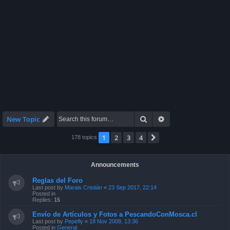
Search
Advanced search
New Topic
1
2
3
4
Next
178 topics
Announcements
Reglas del Foro
Last post by
Marais Cristián
«
23 Sep 2017, 22:14
Posted in
Replies:
15
Envío de Artículos y Fotos a PescandoConMosca.cl
Last post by
Pepefly
«
18 Nov 2008, 13:36
Posted in
General