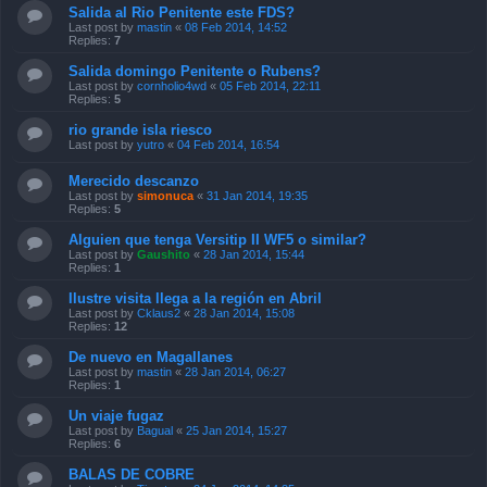
Salida al Rio Penitente este FDS?
Last post by
mastin
«
08 Feb 2014, 14:52
Replies:
7
Salida domingo Penitente o Rubens?
Last post by
cornholio4wd
«
05 Feb 2014, 22:11
Replies:
5
rio grande isla riesco
Last post by
yutro
«
04 Feb 2014, 16:54
Merecido descanzo
Last post by
simonuca
«
31 Jan 2014, 19:35
Replies:
5
Alguien que tenga Versitip II WF5 o similar?
Last post by
Gaushito
«
28 Jan 2014, 15:44
Replies:
1
Ilustre visita llega a la región en Abril
Last post by
Cklaus2
«
28 Jan 2014, 15:08
Replies:
12
De nuevo en Magallanes
Last post by
mastin
«
28 Jan 2014, 06:27
Replies:
1
Un viaje fugaz
Last post by
Bagual
«
25 Jan 2014, 15:27
Replies:
6
BALAS DE COBRE