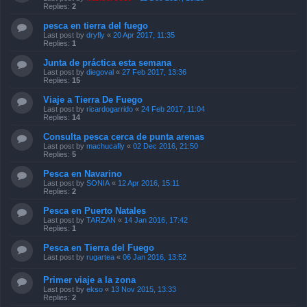
Replies:
2
pesca en tierra del fuego
Last post by
dryfly
«
20 Apr 2017, 11:35
Replies:
1
Junta de práctica esta semana
Last post by
diegoval
«
27 Feb 2017, 13:36
Replies:
15
Viaje a Tierra De Fuego
Last post by
ricardogarrido
«
24 Feb 2017, 11:04
Replies:
14
Consulta pesca cerca de punta arenas
Last post by
machucafly
«
02 Dec 2016, 21:50
Replies:
5
Pesca en Navarino
Last post by
SONIA
«
12 Apr 2016, 15:11
Replies:
2
Pesca en Puerto Natales
Last post by
TARZAN
«
14 Jan 2016, 17:42
Replies:
1
Pesca en Tierra del Fuego
Last post by
rugartea
«
06 Jan 2016, 13:52
Primer viaje a la zona
Last post by
ekso
«
13 Nov 2015, 13:33
Replies:
2