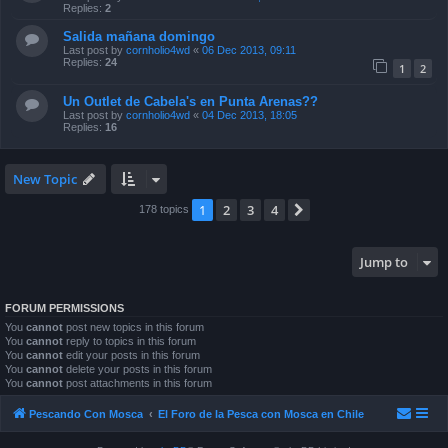
Replies:
2
Salida mañana domingo
Last post by
cornholio4wd
«
06 Dec 2013, 09:11
Replies:
24
1
2
Un Outlet de Cabela's en Punta Arenas??
Last post by
cornholio4wd
«
04 Dec 2013, 18:05
Replies:
16
New Topic
1
2
3
4
Next
178 topics
Jump to
FORUM PERMISSIONS
You
cannot
post new topics in this forum
You
cannot
reply to topics in this forum
You
cannot
edit your posts in this forum
You
cannot
delete your posts in this forum
You
cannot
post attachments in this forum
Pescando Con Mosca
El Foro de la Pesca con Mosca en Chile