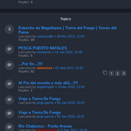
Replies:
4
Topics
Estrecho de Magallanes | Tierra del Fuego | Torres del
Paine
Last post by
machucafly
«
28 Nov 2012, 11:04
Replies:
19
PESCA PUERTO NATALES
Last post by
michinster
«
16 Jan 2022, 16:39
Replies:
5
...Por fin...!!!!
Last post by
simonuca
«
02 Sep 2021, 13:20
Replies:
51
1
2
3
Al Fin del mundo y más allá...!!!!
Last post by
angelhopper
«
10 Apr 2019, 12:56
Replies:
7
Viaje a Tierra De Fuego
Last post by
jorge.garcia
«
05 Jan 2018, 13:43
Viaje a Tierra De Fuego
Last post by
jorge.garcia
«
05 Jan 2018, 13:42
Río Chabunco - Punta Arenas
Last post by
Manuel Jose
«
11 Dec 2017, 10:25