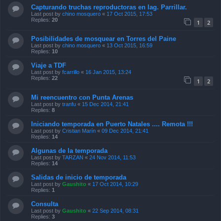
Capturando truchas reproductoras en lag. Parrillar.
Last post by
chino mosquero
«
17 Oct 2015, 17:53
Replies:
20
1
2
Posibilidades de mosquear en Torres del Paine
Last post by
chino mosquero
«
13 Oct 2015, 16:59
Replies:
10
Viaje a TDF
Last post by
fcarrillo
«
16 Jan 2015, 13:24
Replies:
22
1
2
Mi reencuentro con Punta Arenas
Last post by
tranfu
«
15 Dec 2014, 21:41
Replies:
8
Iniciando temporada en Puerto Natales .... Remota !!!
Last post by
Cristian Marín
«
09 Dec 2014, 21:41
Replies:
14
Algunas de la temporada
Last post by
TARZAN
«
24 Nov 2014, 11:53
Replies:
14
Salidas de inicio de temporada
Last post by
Gaushito
«
17 Oct 2014, 10:29
Replies:
1
Consulta
Last post by
Gaushito
«
22 Sep 2014, 08:31
Replies:
3