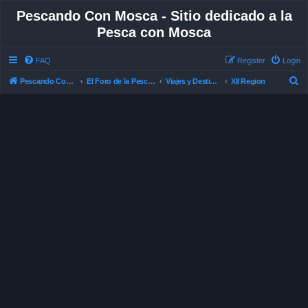
Pescando Con Mosca - Sitio dedicado a la
Pesca con Mosca
FAQ
Register
Login
S
Pescando Con Mosca
El Foro de la Pesca con Mosca en Chile
Viajes y Destinos de Pesca
XII Region
e
a
r
c
h