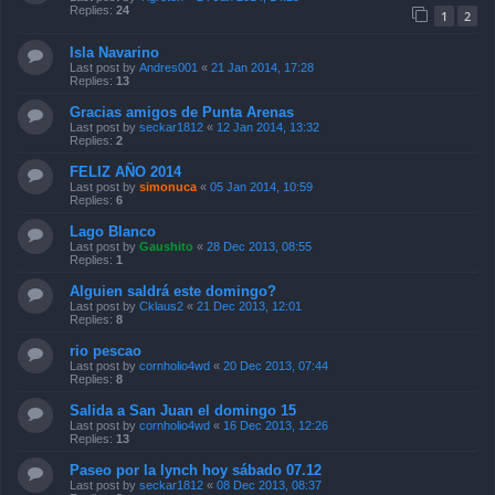
Replies:
24
1
2
Isla Navarino
Last post by
Andres001
«
21 Jan 2014, 17:28
Replies:
13
Gracias amigos de Punta Arenas
Last post by
seckar1812
«
12 Jan 2014, 13:32
Replies:
2
FELIZ AÑO 2014
Last post by
simonuca
«
05 Jan 2014, 10:59
Replies:
6
Lago Blanco
Last post by
Gaushito
«
28 Dec 2013, 08:55
Replies:
1
Alguien saldrá este domingo?
Last post by
Cklaus2
«
21 Dec 2013, 12:01
Replies:
8
rio pescao
Last post by
cornholio4wd
«
20 Dec 2013, 07:44
Replies:
8
Salida a San Juan el domingo 15
Last post by
cornholio4wd
«
16 Dec 2013, 12:26
Replies:
13
Paseo por la lynch hoy sábado 07.12
Last post by
seckar1812
«
08 Dec 2013, 08:37