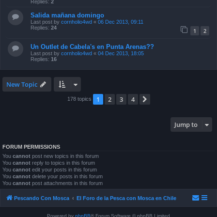
Replies:
2
Salida mañana domingo
Last post by
cornholio4wd
«
06 Dec 2013, 09:11
Replies:
24
1
2
Un Outlet de Cabela's en Punta Arenas??
Last post by
cornholio4wd
«
04 Dec 2013, 18:05
Replies:
16
New Topic
1
2
3
4
Next
178 topics
Jump to
FORUM PERMISSIONS
You
cannot
post new topics in this forum
You
cannot
reply to topics in this forum
You
cannot
edit your posts in this forum
You
cannot
delete your posts in this forum
You
cannot
post attachments in this forum
Pescando Con Mosca
El Foro de la Pesca con Mosca en Chile
Powered by
phpBB
® Forum Software © phpBB Limited