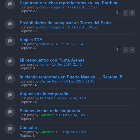
Capturando truchas reproductoras en lag. Parrillar.
Last post by
chino mosquero
«
17 Oct 2015, 17:53
Replies:
20
1
2
Posibilidades de mosquear en Torres del Paine
Last post by
chino mosquero
«
13 Oct 2015, 16:59
Replies:
10
Viaje a TDF
Last post by
fcarrillo
«
16 Jan 2015, 13:24
Replies:
22
1
2
Mi reencuentro con Punta Arenas
Last post by
tranfu
«
15 Dec 2014, 21:41
Replies:
8
Iniciando temporada en Puerto Natales .... Remota !!!
Last post by
Cristian Marín
«
09 Dec 2014, 21:41
Replies:
14
Algunas de la temporada
Last post by
TARZAN
«
24 Nov 2014, 11:53
Replies:
14
Salidas de inicio de temporada
Last post by
Gaushito
«
17 Oct 2014, 10:29
Replies:
1
Consulta
Last post by
Gaushito
«
22 Sep 2014, 08:31
Replies:
3