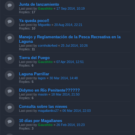
Junta de lanzamiento
Last post by
Gaushito
«
17 Sep 2014, 10:19
Replies:
17
Ya queda poco!!
Last post by
Miguelito
«
20 Aug 2014, 22:21
Replies:
10
Manejo y Reglamentación de la Pesca Recreativa en la
Laguna
Last post by
cornholio4wd
«
25 Jul 2014, 10:26
Replies:
11
Tierra del Fuego
Last post by
Gaushito
«
07 Apr 2014, 12:51
Replies:
6
Laguna Parrillar
Last post by
lagos
«
30 Mar 2014, 14:48
Replies:
5
Didymo en Río Penitente??????
Last post by
mastin
«
18 Mar 2014, 21:50
Replies:
6
Consulta sobre las nieves
Last post by
magallaniko27
«
06 Mar 2014, 22:03
10 días por Magallanes
Last post by
Gaushito
«
26 Feb 2014, 15:23
Replies:
3