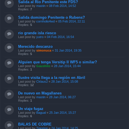
Salida al Rio Penitente este FDS?
Last post by
mastin
«
08 Feb 2014, 14:52
Replies:
7
Salida domingo Penitente o Rubens?
Last post by
cornholio4wd
«
05 Feb 2014, 22:11
Replies:
5
rio grande isla riesco
Last post by
yutro
«
04 Feb 2014, 16:54
Merecido descanzo
Last post by
simonuca
«
31 Jan 2014, 19:35
Replies:
5
Alguien que tenga Versitip II WF5 o similar?
Last post by
Gaushito
«
28 Jan 2014, 15:44
Replies:
1
Ilustre visita llega a la región en Abril
Last post by
Cklaus2
«
28 Jan 2014, 15:08
Replies:
12
De nuevo en Magallanes
Last post by
mastin
«
28 Jan 2014, 06:27
Replies:
1
Un viaje fugaz
Last post by
Bagual
«
25 Jan 2014, 15:27
Replies:
6
BALAS DE COBRE
Last post by
Tigreton
«
24 Jan 2014, 14:25