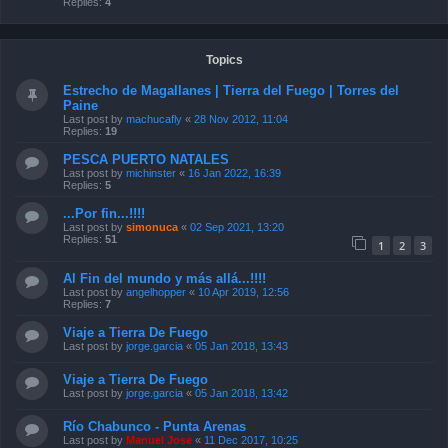
Replies:
4
Topics
Estrecho de Magallanes | Tierra del Fuego | Torres del
Paine
Last post by
machucafly
«
28 Nov 2012, 11:04
Replies:
19
PESCA PUERTO NATALES
Last post by
michinster
«
16 Jan 2022, 16:39
Replies:
5
...Por fin...!!!!
Last post by
simonuca
«
02 Sep 2021, 13:20
Replies:
51
1
2
3
Al Fin del mundo y más allá...!!!!
Last post by
angelhopper
«
10 Apr 2019, 12:56
Replies:
7
Viaje a Tierra De Fuego
Last post by
jorge.garcia
«
05 Jan 2018, 13:43
Viaje a Tierra De Fuego
Last post by
jorge.garcia
«
05 Jan 2018, 13:42
Río Chabunco - Punta Arenas
Last post by
Manuel Jose
«
11 Dec 2017, 10:25