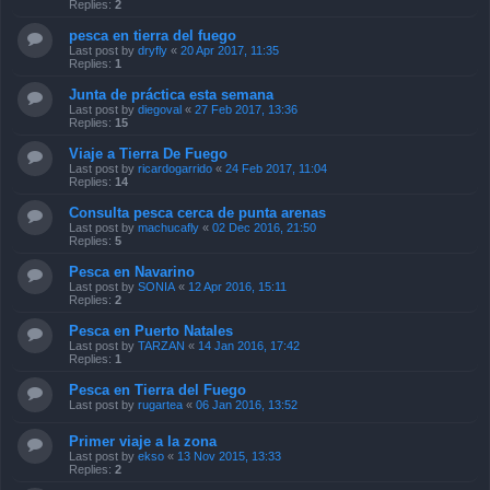
Replies:
2
pesca en tierra del fuego
Last post by
dryfly
«
20 Apr 2017, 11:35
Replies:
1
Junta de práctica esta semana
Last post by
diegoval
«
27 Feb 2017, 13:36
Replies:
15
Viaje a Tierra De Fuego
Last post by
ricardogarrido
«
24 Feb 2017, 11:04
Replies:
14
Consulta pesca cerca de punta arenas
Last post by
machucafly
«
02 Dec 2016, 21:50
Replies:
5
Pesca en Navarino
Last post by
SONIA
«
12 Apr 2016, 15:11
Replies:
2
Pesca en Puerto Natales
Last post by
TARZAN
«
14 Jan 2016, 17:42
Replies:
1
Pesca en Tierra del Fuego
Last post by
rugartea
«
06 Jan 2016, 13:52
Primer viaje a la zona
Last post by
ekso
«
13 Nov 2015, 13:33
Replies:
2