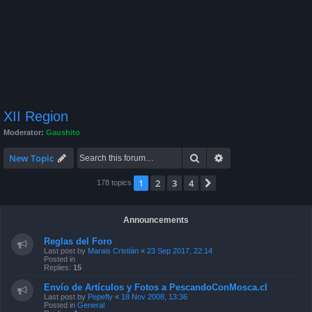
XII Region
Moderator:
Gaushito
Search
Advanced search
New Topic
1
2
3
4
Next
178 topics
Announcements
Reglas del Foro
Last post by
Marais Cristián
«
23 Sep 2017, 22:14
Posted in
Replies:
15
Envío de Artículos y Fotos a PescandoConMosca.cl
Last post by
Pepefly
«
18 Nov 2008, 13:36
Posted in
General