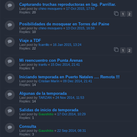
Capturando truchas reproductoras en lag. Parrillar.
Last post by
chino mosquero
«
17 Oct 2015, 17:53
Replies:
20
1
2
Posibilidades de mosquear en Torres del Paine
Last post by
chino mosquero
«
13 Oct 2015, 16:59
Replies:
10
Viaje a TDF
Last post by
fcarrillo
«
16 Jan 2015, 13:24
Replies:
22
1
2
Mi reencuentro con Punta Arenas
Last post by
tranfu
«
15 Dec 2014, 21:41
Replies:
8
Iniciando temporada en Puerto Natales .... Remota !!!
Last post by
Cristian Marín
«
09 Dec 2014, 21:41
Replies:
14
Algunas de la temporada
Last post by
TARZAN
«
24 Nov 2014, 11:53
Replies:
14
Salidas de inicio de temporada
Last post by
Gaushito
«
17 Oct 2014, 10:29
Replies:
1
Consulta
Last post by
Gaushito
«
22 Sep 2014, 08:31
Replies:
3