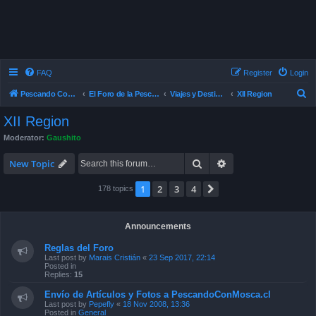
FAQ
Register
Login
S
Pescando Con Mosca
El Foro de la Pesca con Mosca en Chile
Viajes y Destinos de Pesca
XII Region
e
XII Region
a
Moderator:
Gaushito
r
Search
Advanced search
c
New Topic
h
1
2
3
4
Next
178 topics
Announcements
Reglas del Foro
Last post by
Marais Cristián
«
23 Sep 2017, 22:14
Posted in
Replies:
15
Envío de Artículos y Fotos a PescandoConMosca.cl
Last post by
Pepefly
«
18 Nov 2008, 13:36
Posted in
General