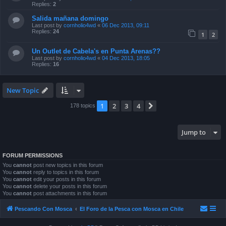
Replies:
2
Salida mañana domingo
Last post by
cornholio4wd
«
06 Dec 2013, 09:11
Replies:
24
1
2
Un Outlet de Cabela's en Punta Arenas??
Last post by
cornholio4wd
«
04 Dec 2013, 18:05
Replies:
16
New Topic
1
2
3
4
Next
178 topics
Jump to
FORUM PERMISSIONS
You
cannot
post new topics in this forum
You
cannot
reply to topics in this forum
You
cannot
edit your posts in this forum
You
cannot
delete your posts in this forum
You
cannot
post attachments in this forum
Pescando Con Mosca
El Foro de la Pesca con Mosca en Chile