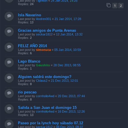
Last post by
Tigreton
«
24 Jan 2014, 14:25
Replies:
24
1
2
Isla Navarino
Last post by
Andres001
«
21 Jan 2014, 17:28
Replies:
13
Gracias amigos de Punta Arenas
Last post by
seckar1812
«
12 Jan 2014, 13:32
Replies:
2
FELIZ AÑO 2014
Last post by
simonuca
«
05 Jan 2014, 10:59
Replies:
6
Lago Blanco
Last post by
Gaushito
«
28 Dec 2013, 08:55
Replies:
1
Alguien saldrá este domingo?
Last post by
Cklaus2
«
21 Dec 2013, 12:01
Replies:
8
rio pescao
Last post by
cornholio4wd
«
20 Dec 2013, 07:44
Replies:
8
Salida a San Juan el domingo 15
Last post by
cornholio4wd
«
16 Dec 2013, 12:26
Replies:
13
Paseo por la lynch hoy sábado 07.12
Last post by
seckar1812
«
08 Dec 2013, 08:37