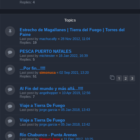
Replies:
4
Topics
Estrecho de Magallanes | Tierra del Fuego | Torres del
Paine
Last post by
machucafly
«
28 Nov 2012, 11:04
Replies:
19
PESCA PUERTO NATALES
Last post by
michinster
«
16 Jan 2022, 16:39
Replies:
5
...Por fin...!!!!
Last post by
simonuca
«
02 Sep 2021, 13:20
Replies:
51
1
2
3
Al Fin del mundo y más allá...!!!!
Last post by
angelhopper
«
10 Apr 2019, 12:56
Replies:
7
Viaje a Tierra De Fuego
Last post by
jorge.garcia
«
05 Jan 2018, 13:43
Viaje a Tierra De Fuego
Last post by
jorge.garcia
«
05 Jan 2018, 13:42
Río Chabunco - Punta Arenas
Last post by
Manuel Jose
«
11 Dec 2017, 10:25