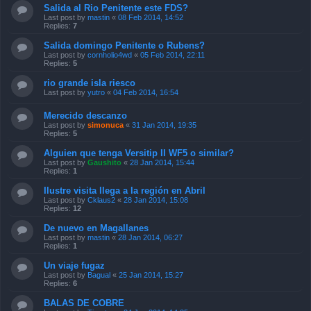
Salida al Rio Penitente este FDS?
Last post by
mastin
«
08 Feb 2014, 14:52
Replies:
7
Salida domingo Penitente o Rubens?
Last post by
cornholio4wd
«
05 Feb 2014, 22:11
Replies:
5
rio grande isla riesco
Last post by
yutro
«
04 Feb 2014, 16:54
Merecido descanzo
Last post by
simonuca
«
31 Jan 2014, 19:35
Replies:
5
Alguien que tenga Versitip II WF5 o similar?
Last post by
Gaushito
«
28 Jan 2014, 15:44
Replies:
1
Ilustre visita llega a la región en Abril
Last post by
Cklaus2
«
28 Jan 2014, 15:08
Replies:
12
De nuevo en Magallanes
Last post by
mastin
«
28 Jan 2014, 06:27
Replies:
1
Un viaje fugaz
Last post by
Bagual
«
25 Jan 2014, 15:27
Replies:
6
BALAS DE COBRE