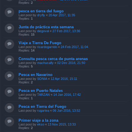
Replies:
2
pesca en tierra del fuego
Last post by
dryfly
«
20 Apr 2017, 11:35
Replies:
1
Junta de práctica esta semana
Last post by
diegoval
«
27 Feb 2017, 13:36
Replies:
15
Viaje a Tierra De Fuego
Last post by
ricardogarrido
«
24 Feb 2017, 11:04
Replies:
14
Consulta pesca cerca de punta arenas
Last post by
machucafly
«
02 Dec 2016, 21:50
Replies:
5
Pesca en Navarino
Last post by
SONIA
«
12 Apr 2016, 15:11
Replies:
2
Pesca en Puerto Natales
Last post by
TARZAN
«
14 Jan 2016, 17:42
Replies:
1
Pesca en Tierra del Fuego
Last post by
rugartea
«
06 Jan 2016, 13:52
Primer viaje a la zona
Last post by
ekso
«
13 Nov 2015, 13:33
Replies:
2