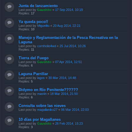
Junta de lanzamiento
Last post by
Gaushito
«
17 Sep 2014, 10:19
Replies:
17
Ya queda poco!!
Last post by
Miguelito
«
20 Aug 2014, 22:21
Replies:
10
Manejo y Reglamentación de la Pesca Recreativa en la
Laguna
Last post by
cornholio4wd
«
25 Jul 2014, 10:26
Replies:
11
Tierra del Fuego
Last post by
Gaushito
«
07 Apr 2014, 12:51
Replies:
6
Laguna Parrillar
Last post by
lagos
«
30 Mar 2014, 14:48
Replies:
5
Didymo en Río Penitente??????
Last post by
mastin
«
18 Mar 2014, 21:50
Replies:
6
Consulta sobre las nieves
Last post by
magallaniko27
«
06 Mar 2014, 22:03
10 días por Magallanes
Last post by
Gaushito
«
26 Feb 2014, 15:23
Replies:
3