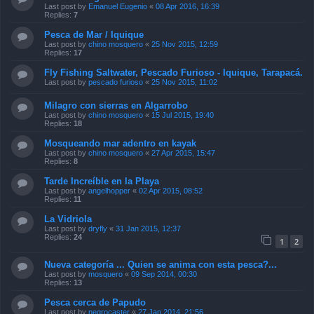
Last post by
Emanuel Eugenio
«
08 Apr 2016, 16:39
Replies:
7
Pesca de Mar / Iquique
Last post by
chino mosquero
«
25 Nov 2015, 12:59
Replies:
17
Fly Fishing Saltwater, Pescado Furioso - Iquique, Tarapacá.
Last post by
pescado furioso
«
25 Nov 2015, 11:02
Milagro con sierras en Algarrobo
Last post by
chino mosquero
«
15 Jul 2015, 19:40
Replies:
18
Mosqueando mar adentro en kayak
Last post by
chino mosquero
«
27 Apr 2015, 15:47
Replies:
8
Tarde Increíble en la Playa
Last post by
angelhopper
«
02 Apr 2015, 08:52
Replies:
11
La Vidriola
Last post by
dryfly
«
31 Jan 2015, 12:37
Replies:
24
1
2
Nueva categoría ... Quien se anima con esta pesca?...
Last post by
mosquero
«
09 Sep 2014, 00:30
Replies:
13
Pesca cerca de Papudo
Last post by
negrocaster
«
27 Jan 2014, 21:56