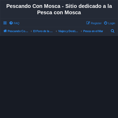
Pescando Con Mosca - Sitio dedicado a la
Pesca con Mosca
FAQ
Register
Login
S
Pescando Con Mosca
El Foro de la Pesca con Mosca en Chile
Viajes y Destinos de Pesca
Pesca en el Mar
e
a
r
c
h