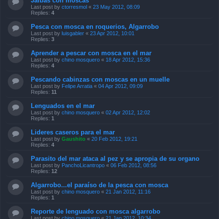
Jaibas con moscas
Last post by
ctorresmol
«
23 May 2012, 08:09
Replies:
4
Pesca con mosca en roquerios, Algarrobo
Last post by
luisgabler
«
23 Apr 2012, 10:01
Replies:
3
Aprender a pescar con mosca en el mar
Last post by
chino mosquero
«
18 Apr 2012, 15:36
Replies:
4
Pescando cabinzas con moscas en un muelle
Last post by
Felipe Arratia
«
04 Apr 2012, 09:09
Replies:
11
Lenguados en el mar
Last post by
chino mosquero
«
02 Apr 2012, 12:02
Replies:
1
Lideres caseros para el mar
Last post by
Gaushito
«
20 Feb 2012, 19:21
Replies:
4
Parasito del mar ataca al pez y se apropia de su organo
Last post by
PanchoLicantropo
«
06 Feb 2012, 08:56
Replies:
12
Algarrobo...el paraíso de la pesca con mosca
Last post by
chino mosquero
«
21 Jan 2012, 11:16
Replies:
1
Reporte de lenguado con mosca algarrobo
Last post by
chino mosquero
«
21 Jan 2012, 10:34