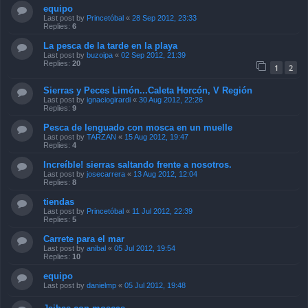
equipo
Last post by
Princetóbal
«
28 Sep 2012, 23:33
Replies:
6
La pesca de la tarde en la playa
Last post by
buzoipa
«
02 Sep 2012, 21:39
Replies:
20
1
2
Sierras y Peces Limón...Caleta Horcón, V Región
Last post by
ignaciogirardi
«
30 Aug 2012, 22:26
Replies:
9
Pesca de lenguado con mosca en un muelle
Last post by
TARZAN
«
15 Aug 2012, 19:47
Replies:
4
Increíble! sierras saltando frente a nosotros.
Last post by
josecarrera
«
13 Aug 2012, 12:04
Replies:
8
tiendas
Last post by
Princetóbal
«
11 Jul 2012, 22:39
Replies:
5
Carrete para el mar
Last post by
anibal
«
05 Jul 2012, 19:54
Replies:
10
equipo
Last post by
danielmp
«
05 Jul 2012, 19:48