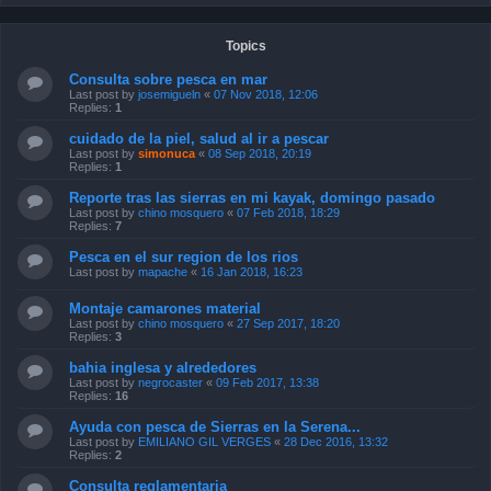
Topics
Consulta sobre pesca en mar
Last post by
josemigueln
«
07 Nov 2018, 12:06
Replies:
1
cuidado de la piel, salud al ir a pescar
Last post by
simonuca
«
08 Sep 2018, 20:19
Replies:
1
Reporte tras las sierras en mi kayak, domingo pasado
Last post by
chino mosquero
«
07 Feb 2018, 18:29
Replies:
7
Pesca en el sur region de los rios
Last post by
mapache
«
16 Jan 2018, 16:23
Montaje camarones material
Last post by
chino mosquero
«
27 Sep 2017, 18:20
Replies:
3
bahia inglesa y alrededores
Last post by
negrocaster
«
09 Feb 2017, 13:38
Replies:
16
Ayuda con pesca de Sierras en la Serena...
Last post by
EMILIANO GIL VERGES
«
28 Dec 2016, 13:32
Replies:
2
Consulta reglamentaria