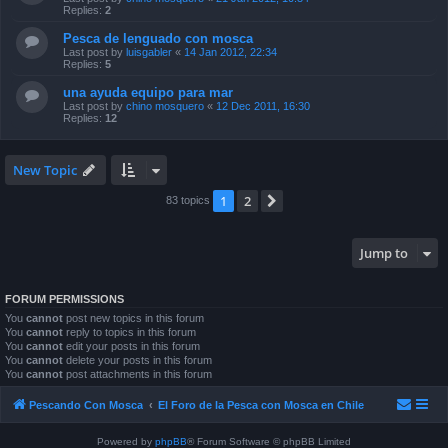
Replies:
2
Pesca de lenguado con mosca
Last post by
luisgabler
«
14 Jan 2012, 22:34
Replies:
5
una ayuda equipo para mar
Last post by
chino mosquero
«
12 Dec 2011, 16:30
Replies:
12
New Topic
1
2
Next
83 topics
Jump to
FORUM PERMISSIONS
You
cannot
post new topics in this forum
You
cannot
reply to topics in this forum
You
cannot
edit your posts in this forum
You
cannot
delete your posts in this forum
You
cannot
post attachments in this forum
Pescando Con Mosca
El Foro de la Pesca con Mosca en Chile
Powered by
phpBB
® Forum Software © phpBB Limited