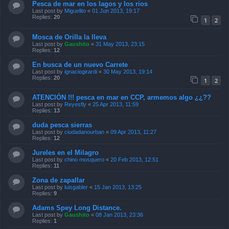
Pesca de mar en los lagos y los rios
Last post by
Miguelito
«
01 Jun 2013, 19:17
Replies:
20
1
2
Mosca de Orilla la lleva
Last post by
Gaushito
«
31 May 2013, 23:15
Replies:
12
En busca de un nuevo Carrete
Last post by
ignaciogirardi
«
30 May 2013, 19:14
Replies:
20
1
2
ATENCIÓN !!! pesca en mar en CCP, armemos algo ¿¿??
Last post by
Reyesfly
«
25 Apr 2013, 11:59
Replies:
13
duda pesca sierras
Last post by
ciudadanourban
«
09 Apr 2013, 11:27
Replies:
12
Jureles en el Milagro
Last post by
chino mosquero
«
20 Feb 2013, 12:51
Replies:
11
Zona de zapallar
Last post by
luisgabler
«
15 Jan 2013, 13:25
Replies:
9
Adams Spey Long Distance.
Last post by
Gaushito
«
08 Jan 2013, 23:36
Replies:
1