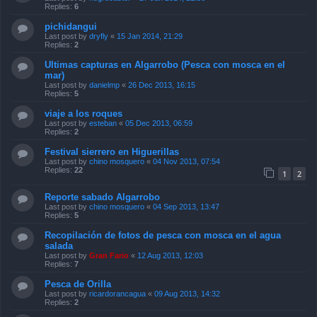
Replies:
6
pichidangui
Last post by
dryfly
«
15 Jan 2014, 21:29
Replies:
2
Ultimas capturas en Algarrobo (Pesca con mosca en el
mar)
Last post by
danielmp
«
26 Dec 2013, 16:15
Replies:
5
viaje a los roques
Last post by
esteban
«
05 Dec 2013, 06:59
Replies:
2
Festival sierrero en Higuerillas
Last post by
chino mosquero
«
04 Nov 2013, 07:54
Replies:
22
1
2
Reporte sabado Algarrobo
Last post by
chino mosquero
«
04 Sep 2013, 13:47
Replies:
5
Recopilación de fotos de pesca con mosca en el agua
salada
Last post by
Gran Fario
«
12 Aug 2013, 12:03
Replies:
7
Pesca de Orilla
Last post by
ricardorancagua
«
09 Aug 2013, 14:32
Replies:
2