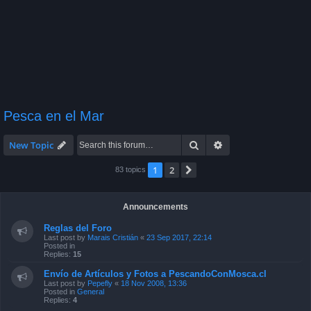
Pesca en el Mar
Search
Advanced search
New Topic
1
2
Next
83 topics
Announcements
Reglas del Foro
Last post by
Marais Cristián
«
23 Sep 2017, 22:14
Posted in
Replies:
15
Envío de Artículos y Fotos a PescandoConMosca.cl
Last post by
Pepefly
«
18 Nov 2008, 13:36
Posted in
General
Replies:
4