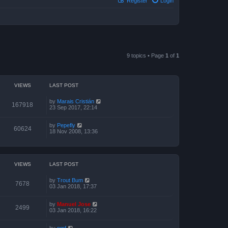
Register
Login
9 topics • Page
1
of
1
VIEWS
LAST POST
by
Marais Cristián
167918
23 Sep 2017, 22:14
by
Pepefly
60624
18 Nov 2008, 13:36
VIEWS
LAST POST
by
Trout Bum
7678
03 Jan 2018, 17:37
by
Manuel Jose
2499
03 Jan 2018, 16:22
by
pmf