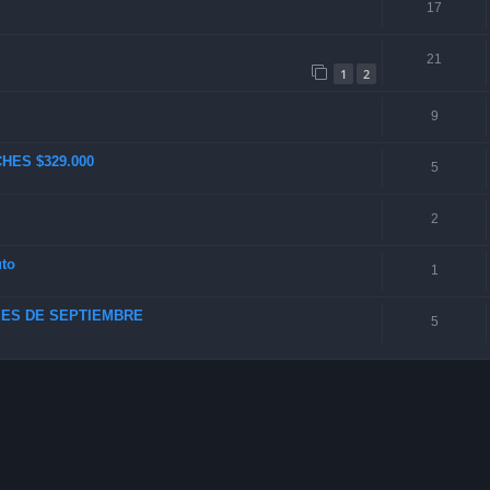
17
21
1
2
9
HES $329.000
5
2
uto
1
MES DE SEPTIEMBRE
5