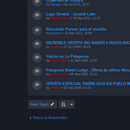
COMPARTIR VIAJES
by
Mizagu
»
06 Jul 2015, 23:57
Lago Strobel - Jurasik Lake
by
Manuel Jose
»
29 Sep 2011, 12:22
Buscando Partner para el maullin
by
fosorno
»
10 Sep 2012, 10:54
INCREIBLE OFERTA RIO BAKER 6 DIAS/5 NOC
by
imatte
»
27 Oct 2009, 20:24
Yelcho en La Patagonia
by
Gran Fario
»
11 Sep 2009, 12:01
Patagonia Baker Lodge , Oferta de ultimo Min
by
Gran Fario
»
08 Sep 2009, 16:11
OFERTA ESPECIAL PADRE-HIJO EN PUELO 
by
imatte
»
02 Sep 2009, 01:16
New Topic
Return to Board Index