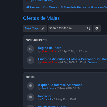
Quick links
FAQ
Pescando Con Mosca
El Foro de la Pesca con Mosca en Ch
Ofertas de Viajes
Search
Advan
New Topic
ANNOUNCEMENTS
Reglas del Foro
by
Manuel Jose
»
13 Apr 2009, 15:22
» in
Envío de Artículos y Fotos a PescandoConMos
by
Manuel Jose
»
02 Aug 2008, 21:28
» in
General
TOPICS
A quien le interese Amazonas
by
Trout Bum
»
23 May 2016, 18:00
Inivtación
by
Cklaus2
»
23 Aug 2014, 15:02