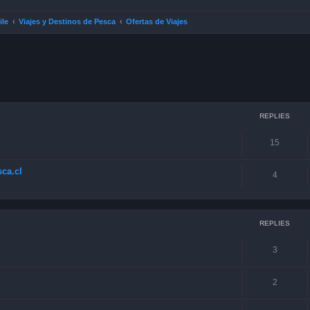
ile
Viajes y Destinos de Pesca
Ofertas de Viajes
ced search
REPLIES
15
ca.cl
4
REPLIES
3
2