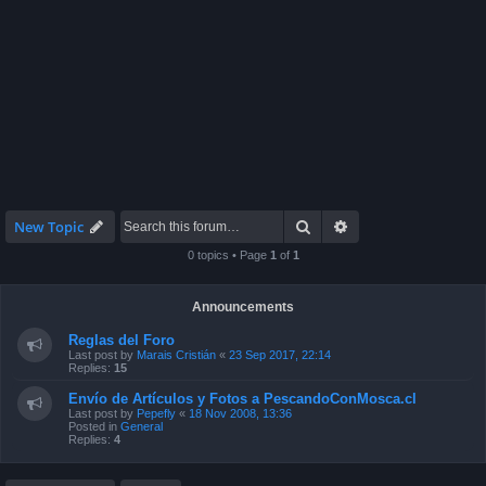
Search
Advanced search
New Topic
0 topics • Page
1
of
1
Announcements
Reglas del Foro
Last post by
Marais Cristián
«
23 Sep 2017, 22:14
Replies:
15
Envío de Artículos y Fotos a PescandoConMosca.cl
Last post by
Pepefly
«
18 Nov 2008, 13:36
Posted in
General
Replies:
4