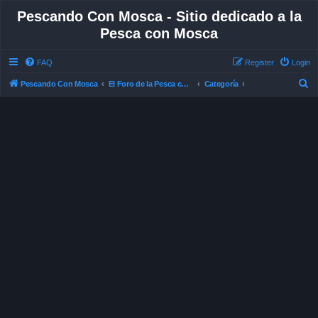
Pescando Con Mosca - Sitio dedicado a la
Pesca con Mosca
FAQ
Register
Login
S
Pescando Con Mosca
El Foro de la Pesca con Mosca en Chile
Categoría
e
a
r
c
h