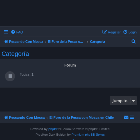
FAQ
Register
Login
S
Pescando Con Mosca
El Foro de la Pesca con Mosca en Chile
Categoría
e
Categoría
a
r
Forum
c
Topics:
1
h
Jump to
Pescando Con Mosca
El Foro de la Pesca con Mosca en Chile
Powered by
phpBB
® Forum Software © phpBB Limited
Prosilver Dark Edition by
Premium phpBB Styles