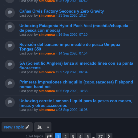
Last post by
simonuca
«
28 Sep 2020, 06:42
Cañas Orvis Factory Seconds y Zero Gravity
Last post by
simonuca
«
23 Sep 2020, 10:24
Unboxing Patagonia Hybrid Pack Vest (mochila/chaqueta
de pesca con mosca)
Last post by
simonuca
«
16 Sep 2020, 07:10
Revisión del banano impermeable de pesca Umpqua
Tongas 650
Last post by
simonuca
«
14 Sep 2020, 07:54
SA (Scientific Anglers) lanza al mercado linea con su punta
fluorecente
Last post by
simonuca
«
09 Sep 2020, 06:34
Primeras impresiones chinguillo (copo,sacadera) Fishpond
nomad hand net
Last post by
simonuca
«
06 Sep 2020, 10:33
Unboxing carrete Lamson Liquid para la pesca con mosca,
lineas y otros accesorios
Last post by
simonuca
«
03 Sep 2020, 16:06
New Topic
Page
1
of
37
1
2
3
4
5
37
Next
1824 topics
…