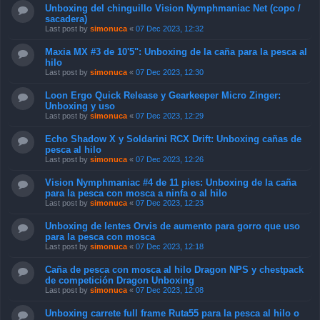
Unboxing del chinguillo Vision Nymphmaniac Net (copo /
sacadera)
Last post by
simonuca
«
07 Dec 2023, 12:32
Maxia MX #3 de 10'5": Unboxing de la caña para la pesca al
hilo
Last post by
simonuca
«
07 Dec 2023, 12:30
Loon Ergo Quick Release y Gearkeeper Micro Zinger:
Unboxing y uso
Last post by
simonuca
«
07 Dec 2023, 12:29
Echo Shadow X y Soldarini RCX Drift: Unboxing cañas de
pesca al hilo
Last post by
simonuca
«
07 Dec 2023, 12:26
Vision Nymphmaniac #4 de 11 pies: Unboxing de la caña
para la pesca con mosca a ninfa o al hilo
Last post by
simonuca
«
07 Dec 2023, 12:23
Unboxing de lentes Orvis de aumento para gorro que uso
para la pesca con mosca
Last post by
simonuca
«
07 Dec 2023, 12:18
Caña de pesca con mosca al hilo Dragon NPS y chestpack
de competición Dragon Unboxing
Last post by
simonuca
«
07 Dec 2023, 12:08
Unboxing carrete full frame Ruta55 para la pesca al hilo o