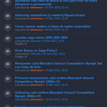
Ajustando una caña de pesca al hilo para días de lluvia
(temporal o permanente)
Last post by
simonuca
«
07 Dec 2023, 11:44
Unboxing vadeadores (o waders) Rapala Kuartz
Last post by
simonuca
«
07 Dec 2023, 11:42
Como reparar waders o trajes de vadeo respirables
Last post by
simonuca
«
06 Dec 2023, 11:14
carretes sage series 1650 1800 1850
Last post by
cipomoa
«
13 Apr 2022, 16:41
Replies:
5
Orvis Recon vs Sage Pulse?
Last post by
TARZAN
«
12 Jan 2022, 16:11
Replies:
4
Revisando caña Maxcatch Intouch Competition Nymph 3wt
con linea de flote
Last post by
simonuca
«
14 Mar 2021, 16:52
Primeras impresiones caña ninfera Maxcatch Intouch
Competition Nymph 10ft6in #3
Last post by
simonuca
«
14 Mar 2021, 16:44
Unboxing caña ninfera Maxcatch Intouch Competition
Nymph 10ft6in #3
Last post by
simonuca
«
13 Feb 2021, 10:24