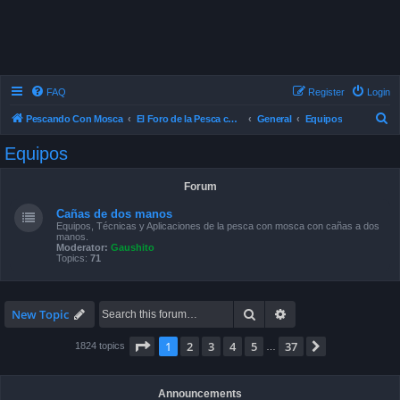
FAQ
Register
Login
S
Pescando Con Mosca
El Foro de la Pesca con Mosca en Chile
General
Equipos
e
Equipos
a
r
Forum
c
Cañas de dos manos
h
Equipos, Técnicas y Aplicaciones de la pesca con mosca con cañas a dos
manos.
Moderator:
Gaushito
Topics:
71
Search
Advanced search
New Topic
Page
1
of
37
1
2
3
4
5
37
Next
1824 topics
…
Announcements