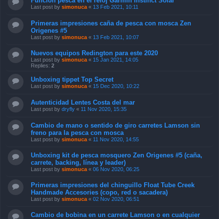
Función pesca en el reloj Garmin Instinct Solar
Last post by
simonuca
«
13 Feb 2021, 10:11
Primeras impresiones caña de pesca con mosca Zen
Origenes #5
Last post by
simonuca
«
13 Feb 2021, 10:07
Nuevos equipos Redington para este 2020
Last post by
simonuca
«
15 Jan 2021, 14:05
Replies:
2
Unboxing tippet Top Secret
Last post by
simonuca
«
15 Dec 2020, 10:22
Autenticidad Lentes Costa del mar
Last post by
dryfly
«
11 Nov 2020, 15:35
Cambio de mano o sentido de giro carretes Lamson sin
freno para la pesca con mosca
Last post by
simonuca
«
11 Nov 2020, 14:55
Unboxing kit de pesca mosquero Zen Origenes #5 (caña,
carrete, backing, línea y leader)
Last post by
simonuca
«
06 Nov 2020, 06:25
Primeras impresiones del chinguillo Float Tube Creek
Handmade Accesories (copo, red o sacadera)
Last post by
simonuca
«
02 Nov 2020, 06:51
Cambio de bobina en un carrete Lamson o en cualquier