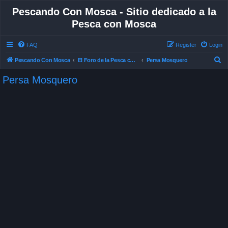
Pescando Con Mosca - Sitio dedicado a la
Pesca con Mosca
FAQ
Register
Login
S
Pescando Con Mosca
El Foro de la Pesca con Mosca en Chile
Persa Mosquero
e
Persa Mosquero
a
r
c
h