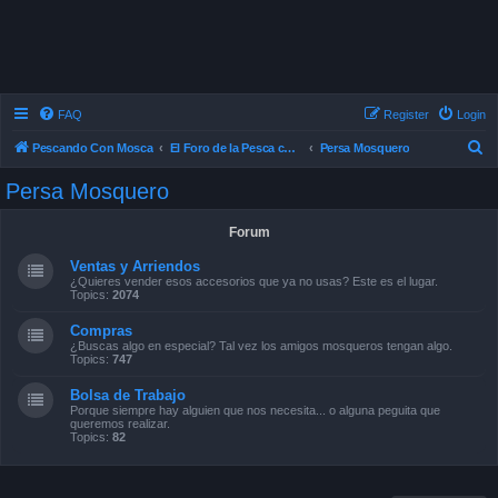
FAQ
Register
Login
S
Pescando Con Mosca
El Foro de la Pesca con Mosca en Chile
Persa Mosquero
e
Persa Mosquero
a
r
Forum
c
Ventas y Arriendos
h
¿Quieres vender esos accesorios que ya no usas? Este es el lugar.
Topics:
2074
Compras
¿Buscas algo en especial? Tal vez los amigos mosqueros tengan algo.
Topics:
747
Bolsa de Trabajo
Porque siempre hay alguien que nos necesita... o alguna peguita que
queremos realizar.
Topics:
82