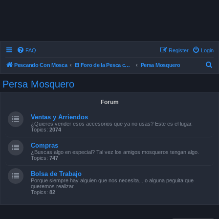
FAQ
Register
Login
S
Pescando Con Mosca
El Foro de la Pesca con Mosca en Chile
Persa Mosquero
e
Persa Mosquero
a
r
Forum
c
Ventas y Arriendos
h
¿Quieres vender esos accesorios que ya no usas? Este es el lugar.
Topics:
2074
Compras
¿Buscas algo en especial? Tal vez los amigos mosqueros tengan algo.
Topics:
747
Bolsa de Trabajo
Porque siempre hay alguien que nos necesita... o alguna peguita que
queremos realizar.
Topics:
82