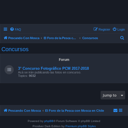
FAQ
Register
Login
S
Pescando Con Mosca
El Foro de la Pesca con Mosca en Chile
Concursos
e
Concursos
a
r
Forum
c
3° Concurso Fotográfico PCM 2017-2018
h
Acá se irán publicando las fotos en concurso.
Topics:
9032
Jump to
Pescando Con Mosca
El Foro de la Pesca con Mosca en Chile
Powered by
phpBB
® Forum Software © phpBB Limited
Prosilver Dark Edition by
Premium phpBB Styles