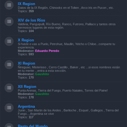
IX Region
Datos de la IX Región, Chinooks en el Tolten , Arco iris en Pucon , etc.
Topics:
359
XIV de los Ríos
Valdivia, Panguipulli, Río Bueno, Ranco, Futrono, Paillaco y tantos otros
hermosos lugares de esta región.
Topics:
104
X Region
Si fuiste o vas a Puelo, Petrohue, Maullin, Yelcho o Chiloe...comparte tu
experiencia.
Moderator:
Eduardo Peredo
Topics:
593
XI Region
Ñireguao, Misterioso , Cerro Castillo , Baker , etc ...si esos nombres están
en tu mente ...entra a esta sección.
Moderator:
Gaushito
Topics:
170
XII Region
Punta Arenas, Tierra del Fuego, Puerto Natales, Torres del Paine!
Moderator:
Gaushito
Topics:
178
Argentina
Junin , San Martin de los Andes , Bariloche , Esquel , Gallegos , Tierra del
Fuego....Argentina se vive
Topics:
117
Resto del Mundo