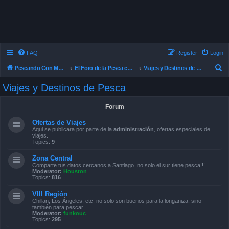
FAQ
Register
Login
S
Pescando Con Mosca
El Foro de la Pesca con Mosca en Chile
Viajes y Destinos de Pesca
e
Viajes y Destinos de Pesca
a
r
Forum
c
Ofertas de Viajes
h
Aqui se publicara por parte de la
administración
, ofertas especiales de
viajes.
Topics:
9
Zona Central
Comparte tus datos cercanos a Santiago..no solo el sur tiene pesca!!!
Moderator:
Houston
Topics:
816
VIII Región
Chillan, Los Ángeles, etc. no solo son buenos para la longaniza, sino
también para pescar.
Moderator:
funkouc
Topics:
295