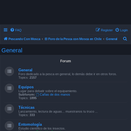
FAQ
Register
Login
S
Pescando Con Mosca
El Foro de la Pesca con Mosca en Chile
General
e
General
a
r
Forum
c
General
h
Foro dedicado a la pesca en general, lo demás debe ir en otros foros.
Topics:
2157
Equipos
Lugar para debatir sobre el equipamiento.
Subforum:
Cañas de dos manos
Topics:
1895
Técnicas
Lanzamiento, lectura de aguas... muestranos tu truco ...
Topics:
333
Entomología
Estudio científico de los insectos.