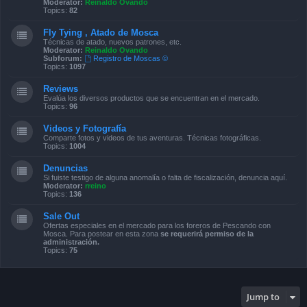
Moderator:
Reinaldo Ovando
Topics:
82
Fly Tying , Atado de Mosca
Técnicas de atado, nuevos patrones, etc.
Moderator:
Reinaldo Ovando
Subforum:
Registro de Moscas ©
Topics:
1097
Reviews
Evalúa los diversos productos que se encuentran en el mercado.
Topics:
96
Videos y Fotografía
Comparte fotos y videos de tus aventuras. Técnicas fotográficas.
Topics:
1004
Denuncias
Si fuiste testigo de alguna anomalía o falta de fiscalización, denuncia aquí.
Moderator:
rreino
Topics:
136
Sale Out
Ofertas especiales en el mercado para los foreros de Pescando con
Mosca. Para postear en esta zona
se requerirá permiso de la
administración.
Topics:
75
Jump to