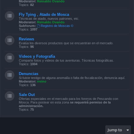
Moderator:
Reinaldo Ovando
Topics:
82
Fly Tying , Atado de Mosca
Técnicas de atado, nuevos patrones, etc.
Moderator:
Reinaldo Ovando
Subforum:
Registro de Moscas ©
Topics:
1097
Reviews
Evalúa los diversos productos que se encuentran en el mercado.
Topics:
96
Videos y Fotografía
Comparte fotos y videos de tus aventuras. Técnicas fotográficas.
Topics:
1004
Denuncias
Si fuiste testigo de alguna anomalía o falta de fiscalización, denuncia aquí.
Moderator:
rreino
Topics:
136
Sale Out
Ofertas especiales en el mercado para los foreros de Pescando con
Mosca. Para postear en esta zona
se requerirá permiso de la
administración.
Topics:
75
Jump to