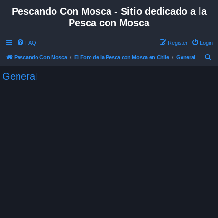
Pescando Con Mosca - Sitio dedicado a la
Pesca con Mosca
FAQ
Register
Login
S
Pescando Con Mosca
El Foro de la Pesca con Mosca en Chile
General
e
General
a
r
c
h