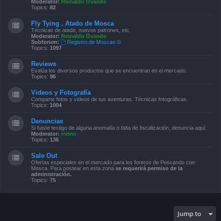
Moderator:
Reinaldo Ovando
Topics:
82
Fly Tying , Atado de Mosca
Técnicas de atado, nuevos patrones, etc.
Moderator:
Reinaldo Ovando
Subforum:
Registro de Moscas ©
Topics:
1097
Reviews
Evalúa los diversos productos que se encuentran en el mercado.
Topics:
96
Videos y Fotografía
Comparte fotos y videos de tus aventuras. Técnicas fotográficas.
Topics:
1004
Denuncias
Si fuiste testigo de alguna anomalía o falta de fiscalización, denuncia aquí.
Moderator:
rreino
Topics:
136
Sale Out
Ofertas especiales en el mercado para los foreros de Pescando con
Mosca. Para postear en esta zona
se requerirá permiso de la
administración.
Topics:
75
Jump to