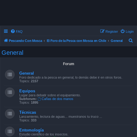
FAQ
Register
Login
S
Pescando Con Mosca
El Foro de la Pesca con Mosca en Chile
General
e
General
a
r
Forum
c
General
h
Foro dedicado a la pesca en general, lo demás debe ir en otros foros.
Topics:
2157
Equipos
Lugar para debatir sobre el equipamiento.
Subforum:
Cañas de dos manos
Topics:
1895
Técnicas
Lanzamiento, lectura de aguas... muestranos tu truco ...
Topics:
333
Entomología
Estudio científico de los insectos.