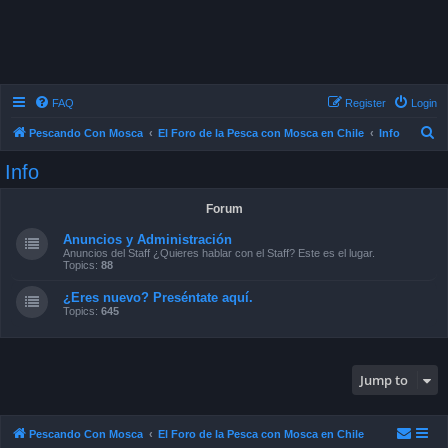
FAQ
Register
Login
S
Pescando Con Mosca
El Foro de la Pesca con Mosca en Chile
Info
e
Info
a
r
Forum
c
Anuncios y Administración
h
Anuncios del Staff ¿Quieres hablar con el Staff? Este es el lugar.
Topics:
88
¿Eres nuevo? Preséntate aquí.
Topics:
645
Jump to
Pescando Con Mosca
El Foro de la Pesca con Mosca en Chile