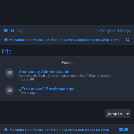
FAQ
Register
Login
S
Pescando Con Mosca
El Foro de la Pesca con Mosca en Chile
Info
e
Info
a
r
Forum
c
Anuncios y Administración
h
Anuncios del Staff ¿Quieres hablar con el Staff? Este es el lugar.
Topics:
88
¿Eres nuevo? Preséntate aquí.
Topics:
645
Jump to
Pescando Con Mosca
El Foro de la Pesca con Mosca en Chile