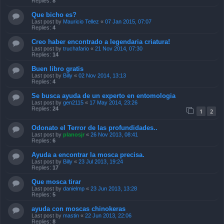
Replies:
8
Que bicho es?
Last post by
Mauricio Tellez
«
07 Jan 2015, 07:07
Replies:
4
Creo haber encontrado a legendaria criatura!
Last post by
truchafario
«
21 Nov 2014, 07:30
Replies:
14
Buen libro gratis
Last post by
Billy
«
02 Nov 2014, 13:13
Replies:
4
Se busca ayuda de un experto en entomologia
Last post by
gen2115
«
17 May 2014, 23:26
Replies:
24
1
2
Odonato el Terror de las profundidades..
Last post by
planosjr
«
26 Nov 2013, 08:41
Replies:
6
Ayuda a encontrar la mosca precisa.
Last post by
Billy
«
23 Jul 2013, 19:24
Replies:
17
Que mosca tirar
Last post by
danielmp
«
23 Jun 2013, 13:28
Replies:
5
ayuda con moscas chinokeras
Last post by
mastin
«
22 Jun 2013, 22:06
Replies:
8