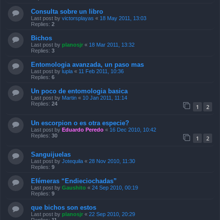
Consulta sobre un libro
Last post by
victorsplayas
«
18 May 2011, 13:03
Replies:
2
Bichos
Last post by
planosjr
«
18 Mar 2011, 13:32
Replies:
3
Entomologia avanzada, un paso mas
Last post by
lupla
«
11 Feb 2011, 10:36
Replies:
6
Un poco de entomologia basica
Last post by
Martin
«
10 Jan 2011, 11:14
Replies:
24
1
2
Un escorpion o es otra especie?
Last post by
Eduardo Peredo
«
16 Dec 2010, 10:42
Replies:
30
1
2
Sanguijuelas
Last post by
Jotequila
«
28 Nov 2010, 11:30
Replies:
9
Efémeras “Endieciochadas”
Last post by
Gaushito
«
24 Sep 2010, 00:19
Replies:
9
que bichos son estos
Last post by
planosjr
«
22 Sep 2010, 20:29