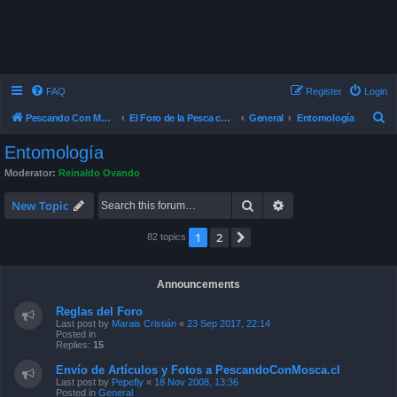
FAQ
Register
Login
S
Pescando Con Mosca
El Foro de la Pesca con Mosca en Chile
General
Entomología
e
Entomología
a
Moderator:
Reinaldo Ovando
r
Search
Advanced search
c
New Topic
h
1
2
Next
82 topics
Announcements
Reglas del Foro
Last post by
Marais Cristián
«
23 Sep 2017, 22:14
Posted in
Replies:
15
Envío de Artículos y Fotos a PescandoConMosca.cl
Last post by
Pepefly
«
18 Nov 2008, 13:36
Posted in
General