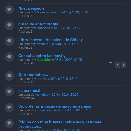
Replies:
11
Nueva especie
Last post by
Mauricio Tellez
«
24 Aug 2010, 08:41
Replies:
4
curso de entomologia
Last post by
janitovich
«
10 Jul 2010, 00:25
Replies:
1
Libro Insectos Acuáticos de Chile y ...
Last post by
donders
«
09 Jun 2010, 17:50
Replies:
7
Consulta sobre las mayfly
Last post by
Gaushito
«
05 Jun 2010, 02:48
Replies:
20
1
2
Quironomidos...
Last post by
aaraya
«
02 Jun 2010, 18:12
Replies:
15
eclosiones!!!!
Last post by
americo
«
25 Apr 2010, 20:05
Replies:
14
Ciclo de las moscas de mayo en españa
Last post by
Lucas Fernandez
«
08 Apr 2010, 12:33
Replies:
4
Página con muy buenas imágenes y patrones
propuestos....
Last post by
llownyen
«
20 Mar 2010, 01:24