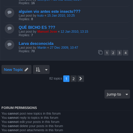
Replies:
16
alguien vio antes este insecto???
Last post by
kuto
«
15 Jan 2010, 10:25
Replies:
8
QUÉ BICHO ES ???
Last post by
Manuel Jose
«
12 Jan 2010, 13:15
Replies:
7
Larva desconocida
Last post by
Martin
«
27 Dec 2009, 10:47
Replies:
70
1
2
3
4
New Topic
1
2
Next
82 topics
Jump to
FORUM PERMISSIONS
You
cannot
post new topics in this forum
You
cannot
reply to topics in this forum
You
cannot
edit your posts in this forum
You
cannot
delete your posts in this forum
You
cannot
post attachments in this forum