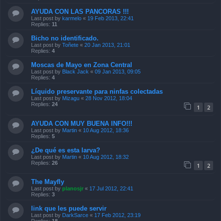
AYUDA CON LAS PANCORAS !!!
Last post by
karmelo
«
19 Feb 2013, 22:41
Replies:
11
Bicho no identificado.
Last post by
Toñete
«
20 Jan 2013, 21:01
Replies:
4
Moscas de Mayo en Zona Central
Last post by
Black Jack
«
09 Jan 2013, 09:05
Replies:
4
Líquido preservante para ninfas colectadas
Last post by
Mizagu
«
28 Nov 2012, 18:04
Replies:
24
1
2
AYUDA CON MUY BUENA INFO!!!
Last post by
Martin
«
10 Aug 2012, 18:36
Replies:
5
¿De qué es esta larva?
Last post by
Martin
«
10 Aug 2012, 18:32
Replies:
26
1
2
The Mayfly
Last post by
planosjr
«
17 Jul 2012, 22:41
Replies:
3
link que les puede servir
Last post by
DarkSarce
«
17 Feb 2012, 23:19