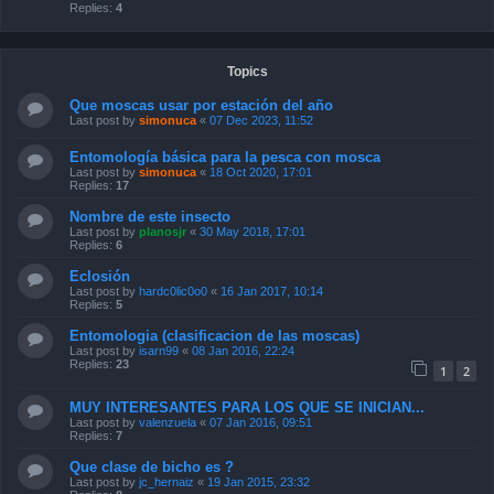
Replies:
4
Topics
Que moscas usar por estación del año
Last post by
simonuca
«
07 Dec 2023, 11:52
Entomología básica para la pesca con mosca
Last post by
simonuca
«
18 Oct 2020, 17:01
Replies:
17
Nombre de este insecto
Last post by
planosjr
«
30 May 2018, 17:01
Replies:
6
Eclosión
Last post by
hardc0lic0o0
«
16 Jan 2017, 10:14
Replies:
5
Entomologia (clasificacion de las moscas)
Last post by
isarn99
«
08 Jan 2016, 22:24
Replies:
23
1
2
MUY INTERESANTES PARA LOS QUE SE INICIAN...
Last post by
valenzuela
«
07 Jan 2016, 09:51
Replies:
7
Que clase de bicho es ?
Last post by
jc_hernaiz
«
19 Jan 2015, 23:32