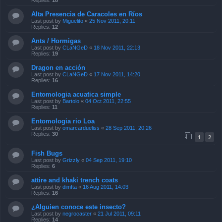
Replies:
18
Alta Presencia de Caracoles en Ríos
Last post by
Miguelito
«
25 Nov 2011, 20:11
Replies:
12
Ants / Hormigas
Last post by
CLaNGeD
«
18 Nov 2011, 22:13
Replies:
19
Dragon en acción
Last post by
CLaNGeD
«
17 Nov 2011, 14:20
Replies:
16
Entomologia acuatica simple
Last post by
Bartolo
«
04 Oct 2011, 22:55
Replies:
11
Entomologia rio Loa
Last post by
omarcardueliss
«
28 Sep 2011, 20:26
Replies:
30
1
2
Fish Bugs
Last post by
Grizzly
«
04 Sep 2011, 19:10
Replies:
6
attire and khaki trench coats
Last post by
dimfta
«
16 Aug 2011, 14:03
Replies:
16
¿Alguien conoce este insecto?
Last post by
negrocaster
«
21 Jul 2011, 09:11
Replies:
14