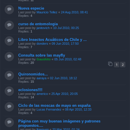
Replies:
11
Nueva especie
Last post by
Mauricio Tellez
«
24 Aug 2010, 08:41
Replies:
4
curso de entomologia
Last post by
janitovich
«
10 Jul 2010, 00:25
Replies:
1
Libro Insectos Acuáticos de Chile y ...
Last post by
donders
«
09 Jun 2010, 17:50
Replies:
7
Consulta sobre las mayfly
Last post by
Gaushito
«
05 Jun 2010, 02:48
Replies:
20
1
2
Quironomidos...
Last post by
aaraya
«
02 Jun 2010, 18:12
Replies:
15
eclosiones!!!!
Last post by
americo
«
25 Apr 2010, 20:05
Replies:
14
Ciclo de las moscas de mayo en españa
Last post by
Lucas Fernandez
«
08 Apr 2010, 12:33
Replies:
4
Página con muy buenas imágenes y patrones
propuestos....
Last post by
llownyen
«
20 Mar 2010, 01:24