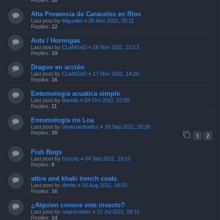
Replies:
18
Alta Presencia de Caracoles en Ríos
Last post by
Miguelito
«
25 Nov 2011, 20:11
Replies:
12
Ants / Hormigas
Last post by
CLaNGeD
«
18 Nov 2011, 22:13
Replies:
19
Dragon en acción
Last post by
CLaNGeD
«
17 Nov 2011, 14:20
Replies:
16
Entomologia acuatica simple
Last post by
Bartolo
«
04 Oct 2011, 22:55
Replies:
11
Entomologia rio Loa
Last post by
omarcardueliss
«
28 Sep 2011, 20:26
Replies:
30
1
2
Fish Bugs
Last post by
Grizzly
«
04 Sep 2011, 19:10
Replies:
6
attire and khaki trench coats
Last post by
dimfta
«
16 Aug 2011, 14:03
Replies:
16
¿Alguien conoce este insecto?
Last post by
negrocaster
«
21 Jul 2011, 09:11
Replies:
14