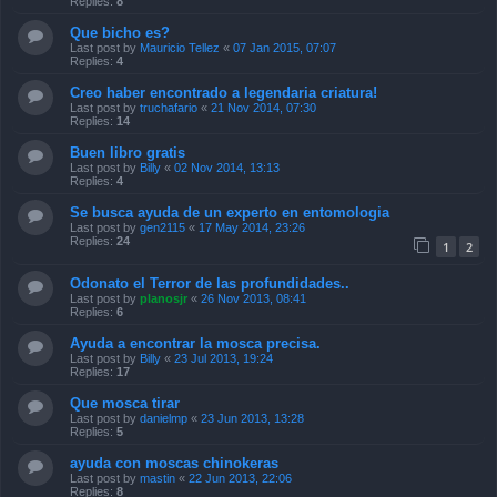
Replies:
8
Que bicho es?
Last post by
Mauricio Tellez
«
07 Jan 2015, 07:07
Replies:
4
Creo haber encontrado a legendaria criatura!
Last post by
truchafario
«
21 Nov 2014, 07:30
Replies:
14
Buen libro gratis
Last post by
Billy
«
02 Nov 2014, 13:13
Replies:
4
Se busca ayuda de un experto en entomologia
Last post by
gen2115
«
17 May 2014, 23:26
Replies:
24
1
2
Odonato el Terror de las profundidades..
Last post by
planosjr
«
26 Nov 2013, 08:41
Replies:
6
Ayuda a encontrar la mosca precisa.
Last post by
Billy
«
23 Jul 2013, 19:24
Replies:
17
Que mosca tirar
Last post by
danielmp
«
23 Jun 2013, 13:28
Replies:
5
ayuda con moscas chinokeras
Last post by
mastin
«
22 Jun 2013, 22:06
Replies:
8