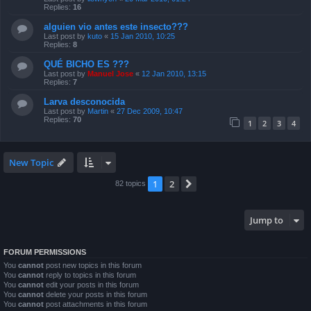
Replies:
16
alguien vio antes este insecto???
Last post by
kuto
«
15 Jan 2010, 10:25
Replies:
8
QUÉ BICHO ES ???
Last post by
Manuel Jose
«
12 Jan 2010, 13:15
Replies:
7
Larva desconocida
Last post by
Martin
«
27 Dec 2009, 10:47
Replies:
70
1
2
3
4
New Topic
1
2
Next
82 topics
Jump to
FORUM PERMISSIONS
You
cannot
post new topics in this forum
You
cannot
reply to topics in this forum
You
cannot
edit your posts in this forum
You
cannot
delete your posts in this forum
You
cannot
post attachments in this forum