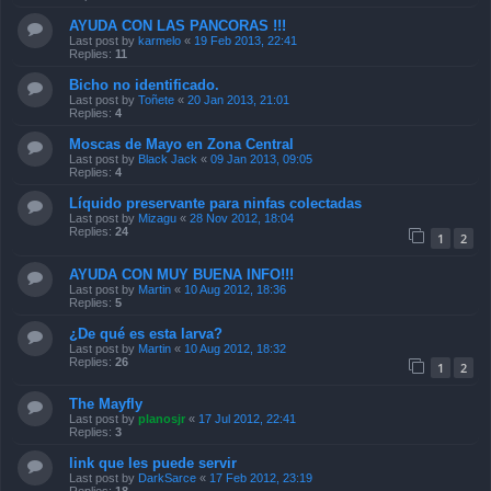
AYUDA CON LAS PANCORAS !!!
Last post by
karmelo
«
19 Feb 2013, 22:41
Replies:
11
Bicho no identificado.
Last post by
Toñete
«
20 Jan 2013, 21:01
Replies:
4
Moscas de Mayo en Zona Central
Last post by
Black Jack
«
09 Jan 2013, 09:05
Replies:
4
Líquido preservante para ninfas colectadas
Last post by
Mizagu
«
28 Nov 2012, 18:04
Replies:
24
1
2
AYUDA CON MUY BUENA INFO!!!
Last post by
Martin
«
10 Aug 2012, 18:36
Replies:
5
¿De qué es esta larva?
Last post by
Martin
«
10 Aug 2012, 18:32
Replies:
26
1
2
The Mayfly
Last post by
planosjr
«
17 Jul 2012, 22:41
Replies:
3
link que les puede servir
Last post by
DarkSarce
«
17 Feb 2012, 23:19