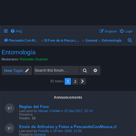
FAQ
Register
Login
S
Pescando Con Mosca
El Foro de la Pesca con Mosca en Chile
General
Entomología
e
Entomología
a
Moderator:
Reinaldo Ovando
r
Search
Advanced search
c
New Topic
h
1
2
Next
82 topics
Announcements
Reglas del Foro
Last post by
Marais Cristián
«
23 Sep 2017, 22:14
Posted in
Replies:
15
Envío de Artículos y Fotos a PescandoConMosca.cl
Last post by
Pepefly
«
18 Nov 2008, 13:36
Posted in
General