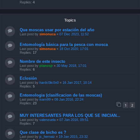
Replies:
4
Topics
Que moscas usar por estación del año
Last post by
simonuca
«
07 Dec 2023, 11:52
Entomología básica para la pesca con mosca
Last post by
simonuca
«
18 Oct 2020, 17:01
Replies:
17
Nombre de este insecto
Last post by
planosjr
«
30 May 2018, 17:01
Replies:
6
Eclosión
Last post by
hardc0lic0o0
«
16 Jan 2017, 10:14
Replies:
5
Entomologia (clasificacion de las moscas)
Last post by
isarn99
«
08 Jan 2016, 22:24
Replies:
23
1
2
MUY INTERESANTES PARA LOS QUE SE INICIAN...
Last post by
valenzuela
«
07 Jan 2016, 09:51
Replies:
7
Que clase de bicho es ?
Last post by
jc_hernaiz
«
19 Jan 2015, 23:32