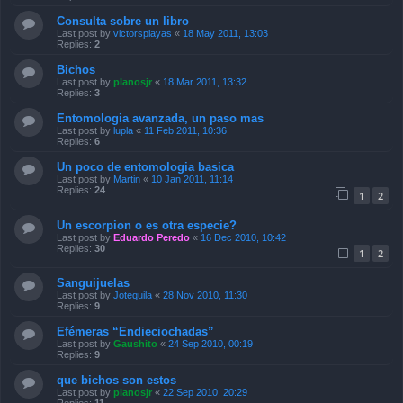
Consulta sobre un libro
Last post by
victorsplayas
«
18 May 2011, 13:03
Replies:
2
Bichos
Last post by
planosjr
«
18 Mar 2011, 13:32
Replies:
3
Entomologia avanzada, un paso mas
Last post by
lupla
«
11 Feb 2011, 10:36
Replies:
6
Un poco de entomologia basica
Last post by
Martin
«
10 Jan 2011, 11:14
Replies:
24
1
2
Un escorpion o es otra especie?
Last post by
Eduardo Peredo
«
16 Dec 2010, 10:42
Replies:
30
1
2
Sanguijuelas
Last post by
Jotequila
«
28 Nov 2010, 11:30
Replies:
9
Efémeras “Endieciochadas”
Last post by
Gaushito
«
24 Sep 2010, 00:19
Replies:
9
que bichos son estos
Last post by
planosjr
«
22 Sep 2010, 20:29