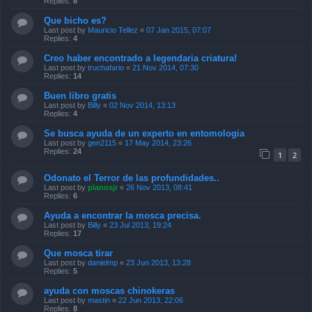
Replies:
8
Que bicho es?
Last post by
Mauricio Tellez
«
07 Jan 2015, 07:07
Replies:
4
Creo haber encontrado a legendaria criatura!
Last post by
truchafario
«
21 Nov 2014, 07:30
Replies:
14
Buen libro gratis
Last post by
Billy
«
02 Nov 2014, 13:13
Replies:
4
Se busca ayuda de un experto en entomologia
Last post by
gen2115
«
17 May 2014, 23:26
Replies:
24
1
2
Odonato el Terror de las profundidades..
Last post by
planosjr
«
26 Nov 2013, 08:41
Replies:
6
Ayuda a encontrar la mosca precisa.
Last post by
Billy
«
23 Jul 2013, 19:24
Replies:
17
Que mosca tirar
Last post by
danielmp
«
23 Jun 2013, 13:28
Replies:
5
ayuda con moscas chinokeras
Last post by
mastin
«
22 Jun 2013, 22:06
Replies:
8