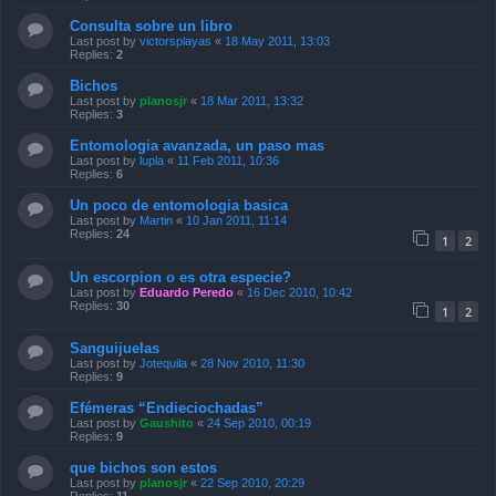
Consulta sobre un libro
Last post by
victorsplayas
«
18 May 2011, 13:03
Replies:
2
Bichos
Last post by
planosjr
«
18 Mar 2011, 13:32
Replies:
3
Entomologia avanzada, un paso mas
Last post by
lupla
«
11 Feb 2011, 10:36
Replies:
6
Un poco de entomologia basica
Last post by
Martin
«
10 Jan 2011, 11:14
Replies:
24
1
2
Un escorpion o es otra especie?
Last post by
Eduardo Peredo
«
16 Dec 2010, 10:42
Replies:
30
1
2
Sanguijuelas
Last post by
Jotequila
«
28 Nov 2010, 11:30
Replies:
9
Efémeras “Endieciochadas”
Last post by
Gaushito
«
24 Sep 2010, 00:19
Replies:
9
que bichos son estos
Last post by
planosjr
«
22 Sep 2010, 20:29