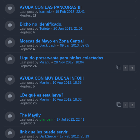
AYUDA CON LAS PANCORAS !!!
Last post by
karmelo
«
19 Feb 2013, 22:41
Replies:
11
Bicho no identificado.
Last post by
Toñete
«
20 Jan 2013, 21:01
Replies:
4
Moscas de Mayo en Zona Central
Last post by
Black Jack
«
09 Jan 2013, 09:05
Replies:
4
Líquido preservante para ninfas colectadas
Last post by
Mizagu
«
28 Nov 2012, 18:04
Replies:
24
1
2
AYUDA CON MUY BUENA INFO!!!
Last post by
Martin
«
10 Aug 2012, 18:36
Replies:
5
¿De qué es esta larva?
Last post by
Martin
«
10 Aug 2012, 18:32
Replies:
26
1
2
The Mayfly
Last post by
planosjr
«
17 Jul 2012, 22:41
Replies:
3
link que les puede servir
Last post by
DarkSarce
«
17 Feb 2012, 23:19