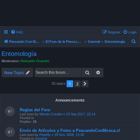
FAQ
Register
Login
S
Pescando Con Mosca
El Foro de la Pesca con Mosca en Chile
General
Entomología
e
Entomología
a
Moderator:
Reinaldo Ovando
r
Search
Advanced search
c
New Topic
h
1
2
Next
82 topics
Announcements
Reglas del Foro
Last post by
Marais Cristián
«
23 Sep 2017, 22:14
Posted in
Replies:
15
Envío de Artículos y Fotos a PescandoConMosca.cl
Last post by
Pepefly
«
18 Nov 2008, 13:36
Posted in
General