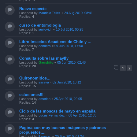
Replies:
11
Nueva especie
Last post by
Mauricio Tellez
«
24 Aug 2010, 08:41
Replies:
4
curso de entomologia
Last post by
janitovich
«
10 Jul 2010, 00:25
Replies:
1
Libro Insectos Acuáticos de Chile y ...
Last post by
donders
«
09 Jun 2010, 17:50
Replies:
7
Consulta sobre las mayfly
Last post by
Gaushito
«
05 Jun 2010, 02:48
Replies:
20
1
2
Quironomidos...
Last post by
aaraya
«
02 Jun 2010, 18:12
Replies:
15
eclosiones!!!!
Last post by
americo
«
25 Apr 2010, 20:05
Replies:
14
Ciclo de las moscas de mayo en españa
Last post by
Lucas Fernandez
«
08 Apr 2010, 12:33
Replies:
4
Página con muy buenas imágenes y patrones
propuestos....
Last post by
llownyen
«
20 Mar 2010, 01:24