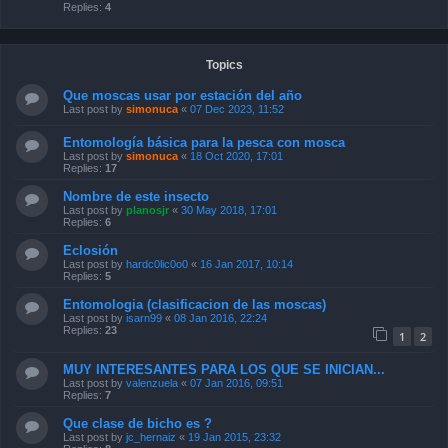
Replies:
4
Topics
Que moscas usar por estación del año
Last post by
simonuca
«
07 Dec 2023, 11:52
Entomología básica para la pesca con mosca
Last post by
simonuca
«
18 Oct 2020, 17:01
Replies:
17
Nombre de este insecto
Last post by
planosjr
«
30 May 2018, 17:01
Replies:
6
Eclosión
Last post by
hardc0lic0o0
«
16 Jan 2017, 10:14
Replies:
5
Entomologia (clasificacion de las moscas)
Last post by
isarn99
«
08 Jan 2016, 22:24
Replies:
23
1
2
MUY INTERESANTES PARA LOS QUE SE INICIAN...
Last post by
valenzuela
«
07 Jan 2016, 09:51
Replies:
7
Que clase de bicho es ?
Last post by
jc_hernaiz
«
19 Jan 2015, 23:32