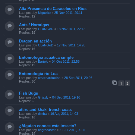
Replies:
18
Alta Presencia de Caracoles en Ríos
Last post by
Miguelito
«
25 Nov 2011, 20:11
Replies:
12
Ants / Hormigas
Last post by
CLaNGeD
«
18 Nov 2011, 22:13
Replies:
19
Dragon en acción
Last post by
CLaNGeD
«
17 Nov 2011, 14:20
Replies:
16
Entomologia acuatica simple
Last post by
Bartolo
«
04 Oct 2011, 22:55
Replies:
11
Entomologia rio Loa
Last post by
omarcardueliss
«
28 Sep 2011, 20:26
Replies:
30
1
2
Fish Bugs
Last post by
Grizzly
«
04 Sep 2011, 19:10
Replies:
6
attire and khaki trench coats
Last post by
dimfta
«
16 Aug 2011, 14:03
Replies:
16
¿Alguien conoce este insecto?
Last post by
negrocaster
«
21 Jul 2011, 09:11
Replies:
14