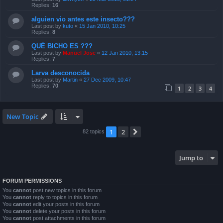
Replies:
16
alguien vio antes este insecto???
Last post by
kuto
«
15 Jan 2010, 10:25
Replies:
8
QUÉ BICHO ES ???
Last post by
Manuel Jose
«
12 Jan 2010, 13:15
Replies:
7
Larva desconocida
Last post by
Martin
«
27 Dec 2009, 10:47
Replies:
70
1
2
3
4
New Topic
1
2
Next
82 topics
Jump to
FORUM PERMISSIONS
You
cannot
post new topics in this forum
You
cannot
reply to topics in this forum
You
cannot
edit your posts in this forum
You
cannot
delete your posts in this forum
You
cannot
post attachments in this forum