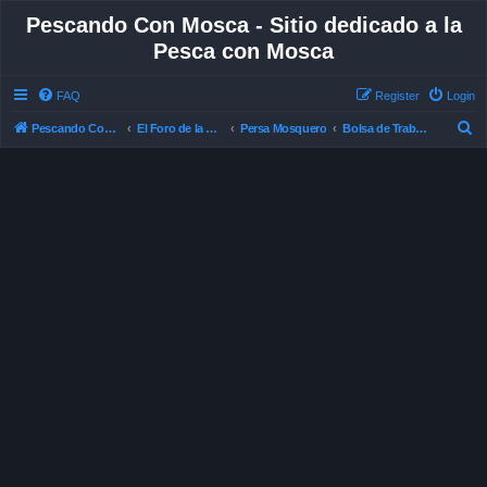
Pescando Con Mosca - Sitio dedicado a la
Pesca con Mosca
FAQ
Register
Login
S
Pescando Con Mosca
El Foro de la Pesca con Mosca en Chile
Persa Mosquero
Bolsa de Trabajo
e
a
r
c
h