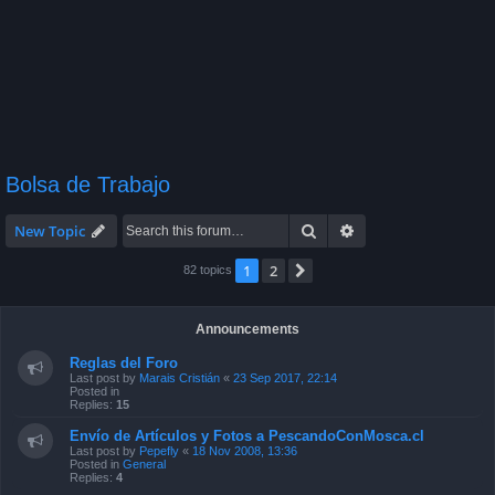
Bolsa de Trabajo
Search
Advanced search
New Topic
1
2
Next
82 topics
Announcements
Reglas del Foro
Last post by
Marais Cristián
«
23 Sep 2017, 22:14
Posted in
Replies:
15
Envío de Artículos y Fotos a PescandoConMosca.cl
Last post by
Pepefly
«
18 Nov 2008, 13:36
Posted in
General
Replies:
4