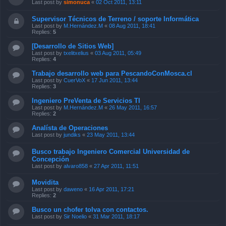
Last post by
simonuca
«
02 Oct 2011, 13:11
Supervisor Técnicos de Terreno / soporte Informática
Last post by
M.Hernández.M
«
08 Aug 2011, 18:41
Replies:
5
[Desarrollo de Sitios Web]
Last post by
txelitxelius
«
03 Aug 2011, 05:49
Replies:
4
Trabajo desarrollo web para PescandoConMosca.cl
Last post by
CuerVoX
«
17 Jun 2011, 13:44
Replies:
3
Ingeniero PreVenta de Servicios TI
Last post by
M.Hernández.M
«
26 May 2011, 16:57
Replies:
2
Analísta de Operaciones
Last post by
jundiks
«
23 May 2011, 13:44
Busco trabajo Ingeniero Comercial Universidad de
Concepción
Last post by
alvaro858
«
27 Apr 2011, 11:51
Movidita
Last post by
daweno
«
16 Apr 2011, 17:21
Replies:
2
Busco un chofer tolva con contactos.
Last post by
Sir Noelio
«
31 Mar 2011, 18:17