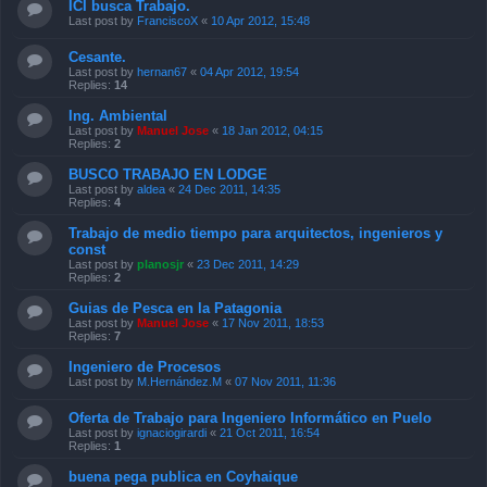
ICI busca Trabajo.
Last post by
FranciscoX
«
10 Apr 2012, 15:48
Cesante.
Last post by
hernan67
«
04 Apr 2012, 19:54
Replies:
14
Ing. Ambiental
Last post by
Manuel Jose
«
18 Jan 2012, 04:15
Replies:
2
BUSCO TRABAJO EN LODGE
Last post by
aldea
«
24 Dec 2011, 14:35
Replies:
4
Trabajo de medio tiempo para arquitectos, ingenieros y
const
Last post by
planosjr
«
23 Dec 2011, 14:29
Replies:
2
Guias de Pesca en la Patagonia
Last post by
Manuel Jose
«
17 Nov 2011, 18:53
Replies:
7
Ingeniero de Procesos
Last post by
M.Hernández.M
«
07 Nov 2011, 11:36
Oferta de Trabajo para Ingeniero Informático en Puelo
Last post by
ignaciogirardi
«
21 Oct 2011, 16:54
Replies:
1
buena pega publica en Coyhaique