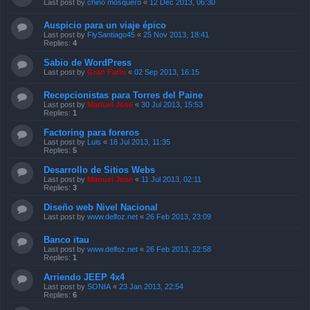
Last post by
chino mosquero
«
12 Dec 2013, 06:30
Auspicio para un viaje épico
Last post by
FlySantiago45
«
25 Nov 2013, 18:41
Replies:
4
Sabio de WordPress
Last post by
Gran Fario
«
02 Sep 2013, 16:15
Recepcionistas para Torres del Paine
Last post by
Manuel Jose
«
30 Jul 2013, 15:53
Replies:
1
Factoring para foreros
Last post by
Luis
«
18 Jul 2013, 11:35
Replies:
5
Desarrollo de Sitios Webs
Last post by
Manuel Jose
«
11 Jul 2013, 02:11
Replies:
3
Diseño web Nivel Nacional
Last post by
www.delfoz.net
«
26 Feb 2013, 23:09
Banco itau
Last post by
www.delfoz.net
«
26 Feb 2013, 22:58
Replies:
1
Arriendo JEEP 4x4
Last post by
SONIA
«
23 Jan 2013, 22:54
Replies:
6