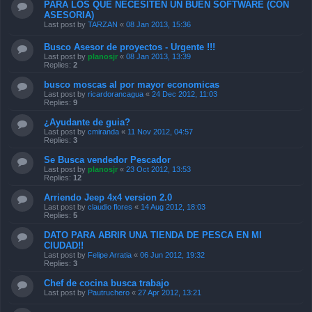
PARA LOS QUE NECESITEN UN BUEN SOFTWARE (CON
ASESORIA)
Last post by
TARZAN
«
08 Jan 2013, 15:36
Busco Asesor de proyectos - Urgente !!!
Last post by
planosjr
«
08 Jan 2013, 13:39
Replies:
2
busco moscas al por mayor economicas
Last post by
ricardorancagua
«
24 Dec 2012, 11:03
Replies:
9
¿Ayudante de guia?
Last post by
cmiranda
«
11 Nov 2012, 04:57
Replies:
3
Se Busca vendedor Pescador
Last post by
planosjr
«
23 Oct 2012, 13:53
Replies:
12
Arriendo Jeep 4x4 version 2.0
Last post by
claudio flores
«
14 Aug 2012, 18:03
Replies:
5
DATO PARA ABRIR UNA TIENDA DE PESCA EN MI
CIUDAD!!
Last post by
Felipe Arratia
«
06 Jun 2012, 19:32
Replies:
3
Chef de cocina busca trabajo
Last post by
Pautruchero
«
27 Apr 2012, 13:21