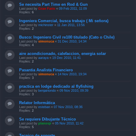
Se necesita Part Time en Rod & Gun
Last post by
Gran Fario
«
09 Feb 2011, 11:09
Replies:
6
Ingeniera Comercial, busca trabajo ( Mi señora)
Last post by
michinster
«
11 Jan 2011, 13:56
Replies:
2
Busco: Ingeniero Civil re100 titulado (Cato o Chile)
Last post by
simonuca
«
31 Dec 2010, 14:34
Replies:
4
aire acondicionado, calefaccion, energia solar
Last post by
aaraya
«
19 Dec 2010, 11:41
Replies:
2
Pasantia Analista Financiero
Last post by
simonuca
«
14 Nov 2010, 19:34
Replies:
3
practica en lodge dedicado al flyfishing
Last post by
benjairiondo
«
09 Nov 2010, 09:39
Replies:
3
Relator Informática
Last post by
esteban
«
07 Nov 2010, 08:36
Replies:
2
Se requiere Dibujante Técnico
Last post by
planosjr
«
05 Nov 2010, 11:42
Replies:
5
Tecnico de soporte