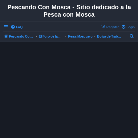
Pescando Con Mosca - Sitio dedicado a la
Pesca con Mosca
FAQ
Register
Login
S
Pescando Con Mosca
El Foro de la Pesca con Mosca en Chile
Persa Mosquero
Bolsa de Trabajo
e
a
r
c
h