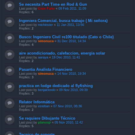
Se necesita Part Time en Rod & Gun
Last post by
Gran Fario
«
09 Feb 2011, 11:09
Replies:
6
Ingeniera Comercial, busca trabajo ( Mi señora)
Last post by
michinster
«
11 Jan 2011, 13:56
Replies:
2
Busco: Ingeniero Civil re100 titulado (Cato o Chile)
Last post by
simonuca
«
31 Dec 2010, 14:34
Replies:
4
aire acondicionado, calefaccion, energia solar
Last post by
aaraya
«
19 Dec 2010, 11:41
Replies:
2
Pasantia Analista Financiero
Last post by
simonuca
«
14 Nov 2010, 19:34
Replies:
3
practica en lodge dedicado al flyfishing
Last post by
benjairiondo
«
09 Nov 2010, 09:39
Replies:
3
Relator Informática
Last post by
esteban
«
07 Nov 2010, 08:36
Replies:
2
Se requiere Dibujante Técnico
Last post by
planosjr
«
05 Nov 2010, 11:42
Replies:
5
Tecnico de soporte