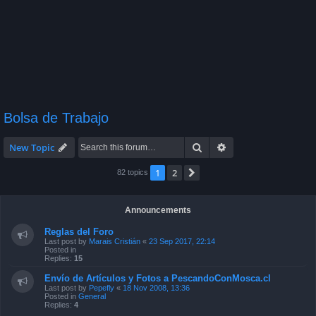
Bolsa de Trabajo
Search
Advanced search
New Topic
1
2
Next
82 topics
Announcements
Reglas del Foro
Last post by
Marais Cristián
«
23 Sep 2017, 22:14
Posted in
Replies:
15
Envío de Artículos y Fotos a PescandoConMosca.cl
Last post by
Pepefly
«
18 Nov 2008, 13:36
Posted in
General
Replies:
4