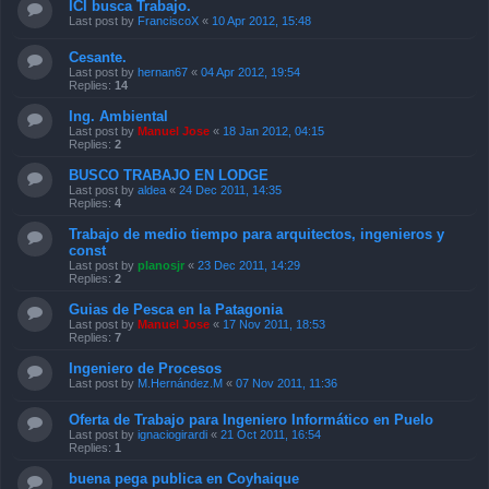
ICI busca Trabajo.
Last post by
FranciscoX
«
10 Apr 2012, 15:48
Cesante.
Last post by
hernan67
«
04 Apr 2012, 19:54
Replies:
14
Ing. Ambiental
Last post by
Manuel Jose
«
18 Jan 2012, 04:15
Replies:
2
BUSCO TRABAJO EN LODGE
Last post by
aldea
«
24 Dec 2011, 14:35
Replies:
4
Trabajo de medio tiempo para arquitectos, ingenieros y
const
Last post by
planosjr
«
23 Dec 2011, 14:29
Replies:
2
Guias de Pesca en la Patagonia
Last post by
Manuel Jose
«
17 Nov 2011, 18:53
Replies:
7
Ingeniero de Procesos
Last post by
M.Hernández.M
«
07 Nov 2011, 11:36
Oferta de Trabajo para Ingeniero Informático en Puelo
Last post by
ignaciogirardi
«
21 Oct 2011, 16:54
Replies:
1
buena pega publica en Coyhaique