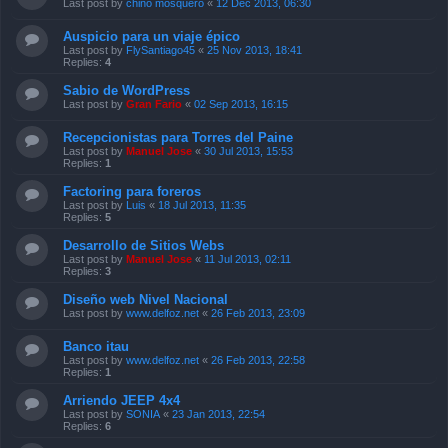
Last post by
chino mosquero
«
12 Dec 2013, 06:30
Auspicio para un viaje épico
Last post by
FlySantiago45
«
25 Nov 2013, 18:41
Replies:
4
Sabio de WordPress
Last post by
Gran Fario
«
02 Sep 2013, 16:15
Recepcionistas para Torres del Paine
Last post by
Manuel Jose
«
30 Jul 2013, 15:53
Replies:
1
Factoring para foreros
Last post by
Luis
«
18 Jul 2013, 11:35
Replies:
5
Desarrollo de Sitios Webs
Last post by
Manuel Jose
«
11 Jul 2013, 02:11
Replies:
3
Diseño web Nivel Nacional
Last post by
www.delfoz.net
«
26 Feb 2013, 23:09
Banco itau
Last post by
www.delfoz.net
«
26 Feb 2013, 22:58
Replies:
1
Arriendo JEEP 4x4
Last post by
SONIA
«
23 Jan 2013, 22:54
Replies:
6