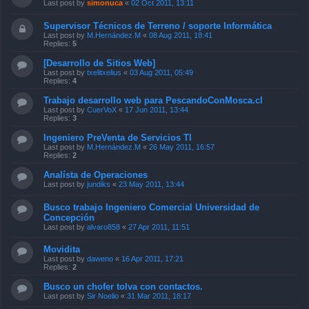
Last post by
simonuca
«
02 Oct 2011, 13:11
Supervisor Técnicos de Terreno / soporte Informática
Last post by
M.Hernández.M
«
08 Aug 2011, 18:41
Replies:
5
[Desarrollo de Sitios Web]
Last post by
txelitxelius
«
03 Aug 2011, 05:49
Replies:
4
Trabajo desarrollo web para PescandoConMosca.cl
Last post by
CuerVoX
«
17 Jun 2011, 13:44
Replies:
3
Ingeniero PreVenta de Servicios TI
Last post by
M.Hernández.M
«
26 May 2011, 16:57
Replies:
2
Analísta de Operaciones
Last post by
jundiks
«
23 May 2011, 13:44
Busco trabajo Ingeniero Comercial Universidad de
Concepción
Last post by
alvaro858
«
27 Apr 2011, 11:51
Movidita
Last post by
daweno
«
16 Apr 2011, 17:21
Replies:
2
Busco un chofer tolva con contactos.
Last post by
Sir Noelio
«
31 Mar 2011, 18:17