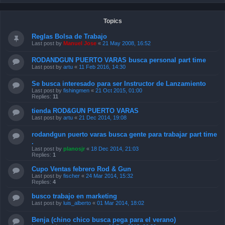
Topics
Reglas Bolsa de Trabajo
Last post by
Manuel Jose
«
21 May 2008, 16:52
RODANDGUN PUERTO VARAS busca personal part time
Last post by
artu
«
11 Feb 2016, 14:30
Se busca interesado para ser Instructor de Lanzamiento
Last post by
fishingmen
«
21 Oct 2015, 01:00
Replies:
11
tienda ROD&GUN PUERTO VARAS
Last post by
artu
«
21 Dec 2014, 19:08
rodandgun puerto varas busca gente para trabajar part time
.
Last post by
planosjr
«
18 Dec 2014, 21:03
Replies:
1
Cupo Ventas febrero Rod & Gun
Last post by
fischer
«
24 Mar 2014, 15:32
Replies:
4
busco trabajo en marketing
Last post by
luis_alberto
«
01 Mar 2014, 18:02
Benja (chino chico busca pega para el verano)