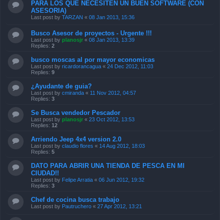
PARA LOS QUE NECESITEN UN BUEN SOFTWARE (CON
ASESORIA)
Last post by
TARZAN
«
08 Jan 2013, 15:36
Busco Asesor de proyectos - Urgente !!!
Last post by
planosjr
«
08 Jan 2013, 13:39
Replies:
2
busco moscas al por mayor economicas
Last post by
ricardorancagua
«
24 Dec 2012, 11:03
Replies:
9
¿Ayudante de guia?
Last post by
cmiranda
«
11 Nov 2012, 04:57
Replies:
3
Se Busca vendedor Pescador
Last post by
planosjr
«
23 Oct 2012, 13:53
Replies:
12
Arriendo Jeep 4x4 version 2.0
Last post by
claudio flores
«
14 Aug 2012, 18:03
Replies:
5
DATO PARA ABRIR UNA TIENDA DE PESCA EN MI
CIUDAD!!
Last post by
Felipe Arratia
«
06 Jun 2012, 19:32
Replies:
3
Chef de cocina busca trabajo
Last post by
Pautruchero
«
27 Apr 2012, 13:21