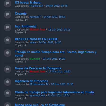
ICI busca Trabajo.
Last post by
FranciscoX
«
10 Apr 2012, 15:48
Cesante.
Last post by
hernan67
«
04 Apr 2012, 19:54
Replies:
14
Ing. Ambiental
Last post by
Manuel Jose
«
18 Jan 2012, 04:15
Replies:
2
BUSCO TRABAJO EN LODGE
Last post by
aldea
«
24 Dec 2011, 14:35
Replies:
4
Trabajo de medio tiempo para arquitectos, ingenieros y
const
Last post by
planosjr
«
23 Dec 2011, 14:29
Replies:
2
Guias de Pesca en la Patagonia
Last post by
Manuel Jose
«
17 Nov 2011, 18:53
Replies:
7
Ingeniero de Procesos
Last post by
M.Hernández.M
«
07 Nov 2011, 11:36
Oferta de Trabajo para Ingeniero Informático en Puelo
Last post by
ignaciogirardi
«
21 Oct 2011, 16:54
Replies:
1
buena pega publica en Coyhaique