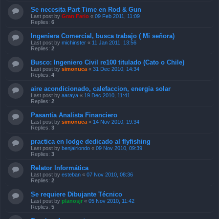
Se necesita Part Time en Rod & Gun
Last post by
Gran Fario
«
09 Feb 2011, 11:09
Replies:
6
Ingeniera Comercial, busca trabajo ( Mi señora)
Last post by
michinster
«
11 Jan 2011, 13:56
Replies:
2
Busco: Ingeniero Civil re100 titulado (Cato o Chile)
Last post by
simonuca
«
31 Dec 2010, 14:34
Replies:
4
aire acondicionado, calefaccion, energia solar
Last post by
aaraya
«
19 Dec 2010, 11:41
Replies:
2
Pasantia Analista Financiero
Last post by
simonuca
«
14 Nov 2010, 19:34
Replies:
3
practica en lodge dedicado al flyfishing
Last post by
benjairiondo
«
09 Nov 2010, 09:39
Replies:
3
Relator Informática
Last post by
esteban
«
07 Nov 2010, 08:36
Replies:
2
Se requiere Dibujante Técnico
Last post by
planosjr
«
05 Nov 2010, 11:42
Replies:
5