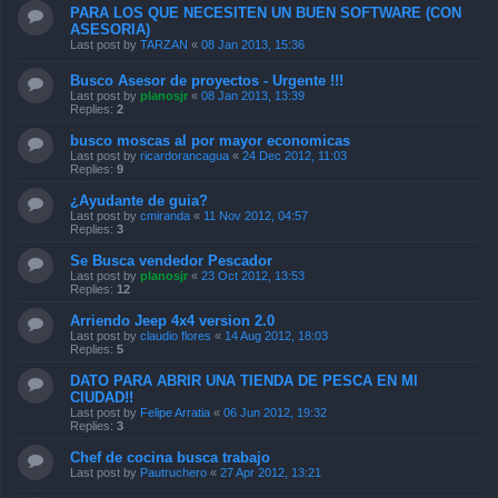
PARA LOS QUE NECESITEN UN BUEN SOFTWARE (CON
ASESORIA)
Last post by
TARZAN
«
08 Jan 2013, 15:36
Busco Asesor de proyectos - Urgente !!!
Last post by
planosjr
«
08 Jan 2013, 13:39
Replies:
2
busco moscas al por mayor economicas
Last post by
ricardorancagua
«
24 Dec 2012, 11:03
Replies:
9
¿Ayudante de guia?
Last post by
cmiranda
«
11 Nov 2012, 04:57
Replies:
3
Se Busca vendedor Pescador
Last post by
planosjr
«
23 Oct 2012, 13:53
Replies:
12
Arriendo Jeep 4x4 version 2.0
Last post by
claudio flores
«
14 Aug 2012, 18:03
Replies:
5
DATO PARA ABRIR UNA TIENDA DE PESCA EN MI
CIUDAD!!
Last post by
Felipe Arratia
«
06 Jun 2012, 19:32
Replies:
3
Chef de cocina busca trabajo
Last post by
Pautruchero
«
27 Apr 2012, 13:21