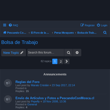
FAQ
Register
Login
S
Pescando Con Mosca
El Foro de la Pesca con Mosca en Chile
Persa Mosquero
Bolsa de Trabajo
e
Bolsa de Trabajo
a
r
Search
Advanced search
New Topic
c
1
2
Next
82 topics
h
Announcements
Reglas del Foro
Last post by
Marais Cristián
«
23 Sep 2017, 22:14
Posted in
Replies:
15
Envío de Artículos y Fotos a PescandoConMosca.cl
Last post by
Pepefly
«
18 Nov 2008, 13:36
Posted in
General
Replies:
4