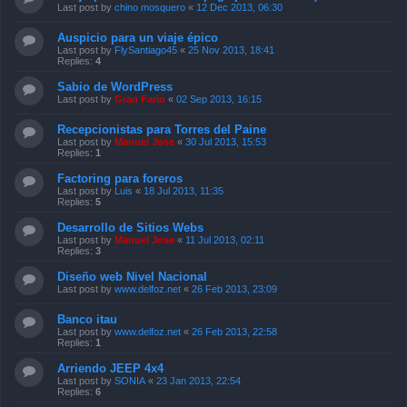
Last post by
chino mosquero
«
12 Dec 2013, 06:30
Auspicio para un viaje épico
Last post by
FlySantiago45
«
25 Nov 2013, 18:41
Replies:
4
Sabio de WordPress
Last post by
Gran Fario
«
02 Sep 2013, 16:15
Recepcionistas para Torres del Paine
Last post by
Manuel Jose
«
30 Jul 2013, 15:53
Replies:
1
Factoring para foreros
Last post by
Luis
«
18 Jul 2013, 11:35
Replies:
5
Desarrollo de Sitios Webs
Last post by
Manuel Jose
«
11 Jul 2013, 02:11
Replies:
3
Diseño web Nivel Nacional
Last post by
www.delfoz.net
«
26 Feb 2013, 23:09
Banco itau
Last post by
www.delfoz.net
«
26 Feb 2013, 22:58
Replies:
1
Arriendo JEEP 4x4
Last post by
SONIA
«
23 Jan 2013, 22:54
Replies:
6