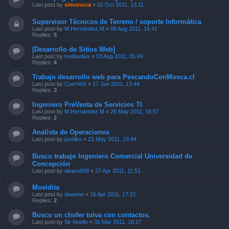
Last post by
simonuca
«
02 Oct 2011, 13:11
Supervisor Técnicos de Terreno / soporte Informática
Last post by
M.Hernández.M
«
08 Aug 2011, 18:41
Replies:
5
[Desarrollo de Sitios Web]
Last post by
txelitxelius
«
03 Aug 2011, 05:49
Replies:
4
Trabajo desarrollo web para PescandoConMosca.cl
Last post by
CuerVoX
«
17 Jun 2011, 13:44
Replies:
3
Ingeniero PreVenta de Servicios TI
Last post by
M.Hernández.M
«
26 May 2011, 16:57
Replies:
2
Analísta de Operaciones
Last post by
jundiks
«
23 May 2011, 13:44
Busco trabajo Ingeniero Comercial Universidad de
Concepción
Last post by
alvaro858
«
27 Apr 2011, 11:51
Movidita
Last post by
daweno
«
16 Apr 2011, 17:21
Replies:
2
Busco un chofer tolva con contactos.
Last post by
Sir Noelio
«
31 Mar 2011, 18:17