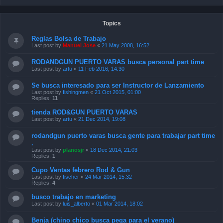
Topics
Reglas Bolsa de Trabajo
Last post by
Manuel Jose
«
21 May 2008, 16:52
RODANDGUN PUERTO VARAS busca personal part time
Last post by
artu
«
11 Feb 2016, 14:30
Se busca interesado para ser Instructor de Lanzamiento
Last post by
fishingmen
«
21 Oct 2015, 01:00
Replies:
11
tienda ROD&GUN PUERTO VARAS
Last post by
artu
«
21 Dec 2014, 19:08
rodandgun puerto varas busca gente para trabajar part time
.
Last post by
planosjr
«
18 Dec 2014, 21:03
Replies:
1
Cupo Ventas febrero Rod & Gun
Last post by
fischer
«
24 Mar 2014, 15:32
Replies:
4
busco trabajo en marketing
Last post by
luis_alberto
«
01 Mar 2014, 18:02
Benja (chino chico busca pega para el verano)