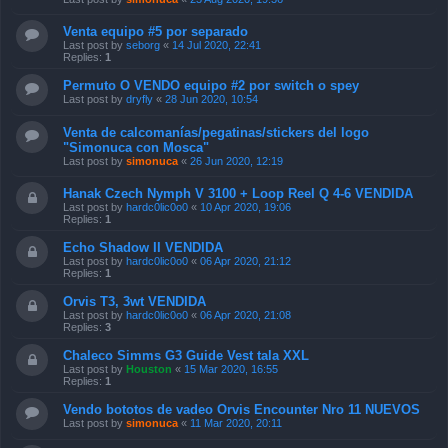
Venta equipo #5 por separado
Last post by
seborg
«
14 Jul 2020, 22:41
Replies:
1
Permuto O VENDO equipo #2 por switch o spey
Last post by
dryfly
«
28 Jun 2020, 10:54
Venta de calcomanías/pegatinas/stickers del logo
"Simonuca con Mosca"
Last post by
simonuca
«
26 Jun 2020, 12:19
Hanak Czech Nymph V 3100 + Loop Reel Q 4-6 VENDIDA
Last post by
hardc0lic0o0
«
10 Apr 2020, 19:06
Replies:
1
Echo Shadow II VENDIDA
Last post by
hardc0lic0o0
«
06 Apr 2020, 21:12
Replies:
1
Orvis T3, 3wt VENDIDA
Last post by
hardc0lic0o0
«
06 Apr 2020, 21:08
Replies:
3
Chaleco Simms G3 Guide Vest tala XXL
Last post by
Houston
«
15 Mar 2020, 16:55
Replies:
1
Vendo bototos de vadeo Orvis Encounter Nro 11 NUEVOS
Last post by
simonuca
«
11 Mar 2020, 20:11