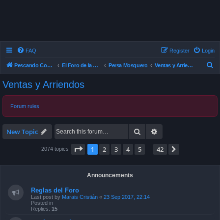
FAQ
Register
Login
S
Pescando Con Mosca
El Foro de la Pesca con Mosca en Chile
Persa Mosquero
Ventas y Arriendos
e
Ventas y Arriendos
a
r
Forum rules
c
h
Search
Advanced search
New Topic
Page
1
of
42
1
2
3
4
5
42
Next
2074 topics
…
Announcements
Reglas del Foro
Last post by
Marais Cristián
«
23 Sep 2017, 22:14
Posted in
Replies:
15