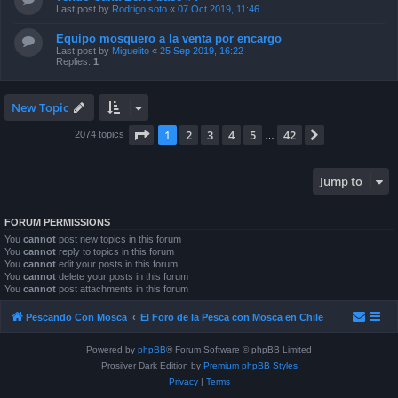
Last post by
Rodrigo soto
«
07 Oct 2019, 11:46
Equipo mosquero a la venta por encargo
Last post by
Miguelito
«
25 Sep 2019, 16:22
Replies:
1
New Topic
Page
1
of
42
1
2
3
4
5
42
Next
2074 topics
…
Jump to
FORUM PERMISSIONS
You
cannot
post new topics in this forum
You
cannot
reply to topics in this forum
You
cannot
edit your posts in this forum
You
cannot
delete your posts in this forum
You
cannot
post attachments in this forum
Pescando Con Mosca
El Foro de la Pesca con Mosca en Chile
Powered by
phpBB
® Forum Software © phpBB Limited
Prosilver Dark Edition by
Premium phpBB Styles
Privacy
|
Terms