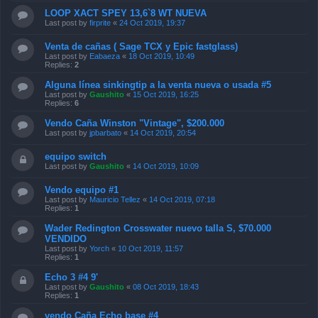
LOOP XACT SPEY 13,6`8 WT NUEVA
Last post by
firprite
«
24 Oct 2019, 19:37
Venta de cañas ( Sage TCX y Epic fastglass)
Last post by
Eabaeza
«
18 Oct 2019, 10:49
Replies:
2
Alguna línea sinkingtip a la venta nueva o usada #5
Last post by
Gaushito
«
15 Oct 2019, 16:25
Replies:
6
Vendo Caña Winston "Vintage", $200.000
Last post by
jpbarbato
«
14 Oct 2019, 20:54
equipo switch
Last post by
Gaushito
«
14 Oct 2019, 10:09
Vendo equipo #1
Last post by
Mauricio Tellez
«
14 Oct 2019, 07:18
Replies:
1
Wader Redington Crosswater nuevo talla S, $70.000
VENDIDO
Last post by
Yorch
«
10 Oct 2019, 11:57
Replies:
1
Echo 3 #4 9'
Last post by
Gaushito
«
08 Oct 2019, 18:43
Replies:
1
vendo Caña Echo base #4