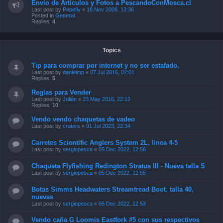
Envío de Artículos y Fotos a PescandoConMosca.cl
Last post by
Pepefly
«
18 Nov 2008, 13:36
Posted in
General
Replies:
4
Topics
Tip para comprar por internet y no ser estafado.
Last post by
danielmp
«
07 Jul 2016, 02:01
Replies:
5
Reglas para Vender
Last post by
Julián
«
23 May 2016, 22:12
Replies:
10
Vendo vendo chaquetas de vadeo
Last post by
craters
«
01 Jul 2023, 22:34
Carretes Scientific Anglers System 2L, linea 4-5
Last post by
sergiopesca
«
05 Dec 2022, 12:56
Chaqueta Flyfishing Redington Stratus III - Nueva talla S
Last post by
sergiopesca
«
05 Dec 2022, 12:55
Botas Simms Headwaters Streamtread Boot, talla 40,
nuevas
Last post by
sergiopesca
«
05 Dec 2022, 12:53
Vendo caña G Loomis Eastfork #5 con sus respectivos