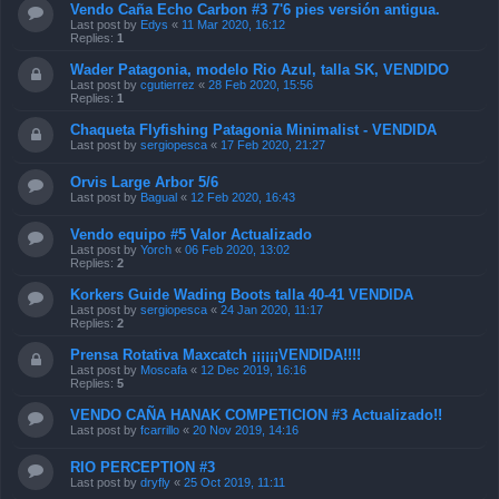
Vendo Caña Echo Carbon #3 7'6 pies versión antigua.
Last post by
Edys
«
11 Mar 2020, 16:12
Replies:
1
Wader Patagonia, modelo Rio Azul, talla SK, VENDIDO
Last post by
cgutierrez
«
28 Feb 2020, 15:56
Replies:
1
Chaqueta Flyfishing Patagonia Minimalist - VENDIDA
Last post by
sergiopesca
«
17 Feb 2020, 21:27
Orvis Large Arbor 5/6
Last post by
Bagual
«
12 Feb 2020, 16:43
Vendo equipo #5 Valor Actualizado
Last post by
Yorch
«
06 Feb 2020, 13:02
Replies:
2
Korkers Guide Wading Boots talla 40-41 VENDIDA
Last post by
sergiopesca
«
24 Jan 2020, 11:17
Replies:
2
Prensa Rotativa Maxcatch ¡¡¡¡¡¡VENDIDA!!!!
Last post by
Moscafa
«
12 Dec 2019, 16:16
Replies:
5
VENDO CAÑA HANAK COMPETICION #3 Actualizado!!
Last post by
fcarrillo
«
20 Nov 2019, 14:16
RIO PERCEPTION #3
Last post by
dryfly
«
25 Oct 2019, 11:11