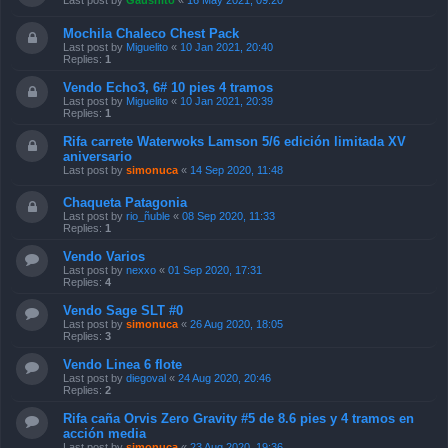
Last post by
Gaushito
«
16 May 2021, 09:20
Mochila Chaleco Chest Pack
Last post by
Miguelito
«
10 Jan 2021, 20:40
Replies:
1
Vendo Echo3, 6# 10 pies 4 tramos
Last post by
Miguelito
«
10 Jan 2021, 20:39
Replies:
1
Rifa carrete Waterwoks Lamson 5/6 edición limitada XV
aniversario
Last post by
simonuca
«
14 Sep 2020, 11:48
Chaqueta Patagonia
Last post by
rio_ñuble
«
08 Sep 2020, 11:33
Replies:
1
Vendo Varios
Last post by
nexxo
«
01 Sep 2020, 17:31
Replies:
4
Vendo Sage SLT #0
Last post by
simonuca
«
26 Aug 2020, 18:05
Replies:
3
Vendo Linea 6 flote
Last post by
diegoval
«
24 Aug 2020, 20:46
Replies:
2
Rifa caña Orvis Zero Gravity #5 de 8.6 pies y 4 tramos en
acción media
Last post by
simonuca
«
23 Aug 2020, 19:36