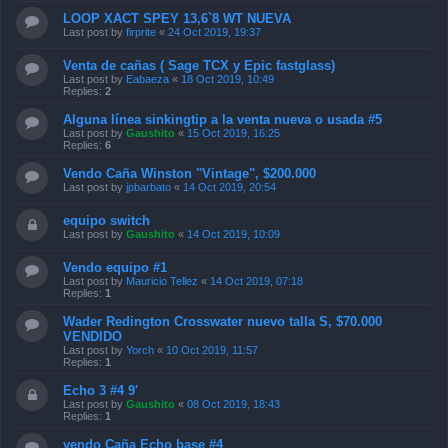
LOOP XACT SPEY 13,6`8 WT NUEVA
Last post by
firprite
«
24 Oct 2019, 19:37
Venta de cañas ( Sage TCX y Epic fastglass)
Last post by
Eabaeza
«
18 Oct 2019, 10:49
Replies:
2
Alguna línea sinkingtip a la venta nueva o usada #5
Last post by
Gaushito
«
15 Oct 2019, 16:25
Replies:
6
Vendo Caña Winston "Vintage", $200.000
Last post by
jpbarbato
«
14 Oct 2019, 20:54
equipo switch
Last post by
Gaushito
«
14 Oct 2019, 10:09
Vendo equipo #1
Last post by
Mauricio Tellez
«
14 Oct 2019, 07:18
Replies:
1
Wader Redington Crosswater nuevo talla S, $70.000
VENDIDO
Last post by
Yorch
«
10 Oct 2019, 11:57
Replies:
1
Echo 3 #4 9'
Last post by
Gaushito
«
08 Oct 2019, 18:43
Replies:
1
vendo Caña Echo base #4