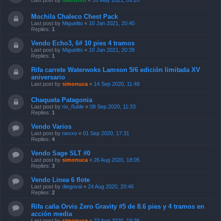
Last post by
Gaushito
«
16 May 2021, 09:20
Mochila Chaleco Chest Pack
Last post by
Miguelito
«
10 Jan 2021, 20:40
Replies:
1
Vendo Echo3, 6# 10 pies 4 tramos
Last post by
Miguelito
«
10 Jan 2021, 20:39
Replies:
1
Rifa carrete Waterwoks Lamson 5/6 edición limitada XV
aniversario
Last post by
simonuca
«
14 Sep 2020, 11:48
Chaqueta Patagonia
Last post by
rio_ñuble
«
08 Sep 2020, 11:33
Replies:
1
Vendo Varios
Last post by
nexxo
«
01 Sep 2020, 17:31
Replies:
4
Vendo Sage SLT #0
Last post by
simonuca
«
26 Aug 2020, 18:05
Replies:
3
Vendo Linea 6 flote
Last post by
diegoval
«
24 Aug 2020, 20:46
Replies:
2
Rifa caña Orvis Zero Gravity #5 de 8.6 pies y 4 tramos en
acción media
Last post by
simonuca
«
23 Aug 2020, 19:36