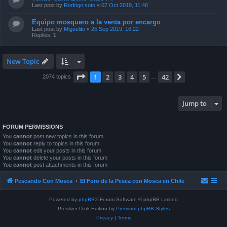
Last post by
Rodrigo soto
«
07 Oct 2019, 11:46
Equipo mosquero a la venta por encargo
Last post by
Miguelito
«
25 Sep 2019, 16:22
Replies:
1
New Topic
Page
1
of
42
1
2
3
4
5
42
Next
2074 topics
…
Jump to
FORUM PERMISSIONS
You
cannot
post new topics in this forum
You
cannot
reply to topics in this forum
You
cannot
edit your posts in this forum
You
cannot
delete your posts in this forum
You
cannot
post attachments in this forum
Pescando Con Mosca
El Foro de la Pesca con Mosca en Chile
Powered by
phpBB
® Forum Software © phpBB Limited
Prosilver Dark Edition by
Premium phpBB Styles
Privacy
|
Terms