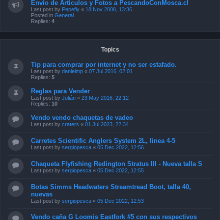
Envío de Artículos y Fotos a PescandoConMosca.cl
Last post by
Pepefly
«
18 Nov 2008, 13:36
Posted in
General
Replies:
4
Topics
Tip para comprar por internet y no ser estafado.
Last post by
danielmp
«
07 Jul 2016, 02:01
Replies:
5
Reglas para Vender
Last post by
Julián
«
23 May 2016, 22:12
Replies:
10
Vendo vendo chaquetas de vadeo
Last post by
craters
«
01 Jul 2023, 22:34
Carretes Scientific Anglers System 2L, linea 4-5
Last post by
sergiopesca
«
05 Dec 2022, 12:56
Chaqueta Flyfishing Redington Stratus III - Nueva talla S
Last post by
sergiopesca
«
05 Dec 2022, 12:55
Botas Simms Headwaters Streamtread Boot, talla 40,
nuevas
Last post by
sergiopesca
«
05 Dec 2022, 12:53
Vendo caña G Loomis Eastfork #5 con sus respectivos