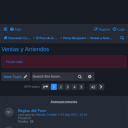
FAQ
Register
Login
S
Pescando Con Mosca
El Foro de la Pesca con Mosca en Chile
Persa Mosquero
Ventas y Arriendos
e
Ventas y Arriendos
a
r
Forum rules
c
h
Search
Advanced search
New Topic
Page
1
of
42
1
2
3
4
5
42
Next
2074 topics
…
Announcements
Reglas del Foro
Last post by
Marais Cristián
«
23 Sep 2017, 22:14
Posted in
Replies:
15