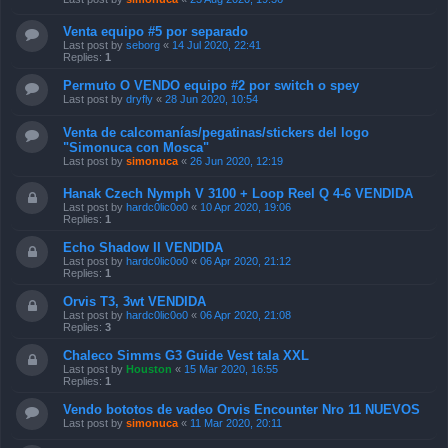
Venta equipo #5 por separado
Last post by
seborg
«
14 Jul 2020, 22:41
Replies:
1
Permuto O VENDO equipo #2 por switch o spey
Last post by
dryfly
«
28 Jun 2020, 10:54
Venta de calcomanías/pegatinas/stickers del logo
"Simonuca con Mosca"
Last post by
simonuca
«
26 Jun 2020, 12:19
Hanak Czech Nymph V 3100 + Loop Reel Q 4-6 VENDIDA
Last post by
hardc0lic0o0
«
10 Apr 2020, 19:06
Replies:
1
Echo Shadow II VENDIDA
Last post by
hardc0lic0o0
«
06 Apr 2020, 21:12
Replies:
1
Orvis T3, 3wt VENDIDA
Last post by
hardc0lic0o0
«
06 Apr 2020, 21:08
Replies:
3
Chaleco Simms G3 Guide Vest tala XXL
Last post by
Houston
«
15 Mar 2020, 16:55
Replies:
1
Vendo bototos de vadeo Orvis Encounter Nro 11 NUEVOS
Last post by
simonuca
«
11 Mar 2020, 20:11