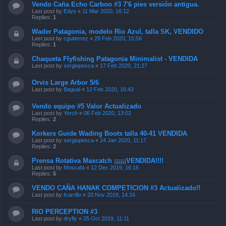
Vendo Caña Echo Carbon #3 7'6 pies versión antigua.
Last post by
Edys
«
11 Mar 2020, 16:12
Replies:
1
Wader Patagonia, modelo Rio Azul, talla SK, VENDIDO
Last post by
cgutierrez
«
28 Feb 2020, 15:56
Replies:
1
Chaqueta Flyfishing Patagonia Minimalist - VENDIDA
Last post by
sergiopesca
«
17 Feb 2020, 21:27
Orvis Large Arbor 5/6
Last post by
Bagual
«
12 Feb 2020, 16:43
Vendo equipo #5 Valor Actualizado
Last post by
Yorch
«
06 Feb 2020, 13:02
Replies:
2
Korkers Guide Wading Boots talla 40-41 VENDIDA
Last post by
sergiopesca
«
24 Jan 2020, 11:17
Replies:
2
Prensa Rotativa Maxcatch ¡¡¡¡¡¡VENDIDA!!!!
Last post by
Moscafa
«
12 Dec 2019, 16:16
Replies:
5
VENDO CAÑA HANAK COMPETICION #3 Actualizado!!
Last post by
fcarrillo
«
20 Nov 2019, 14:16
RIO PERCEPTION #3
Last post by
dryfly
«
25 Oct 2019, 11:11