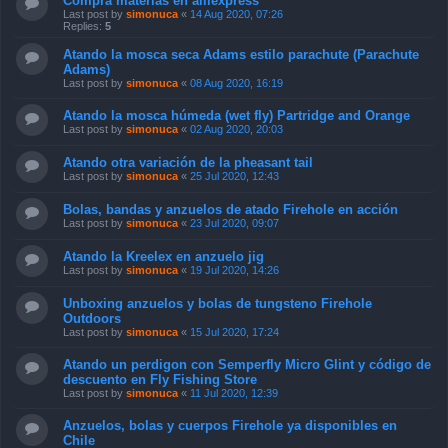
Compra materias en alliexpress
Last post by
simonuca
«
14 Aug 2020, 07:26
Replies:
5
Atando la mosca seca Adams estilo parachute (Parachute
Adams)
Last post by
simonuca
«
08 Aug 2020, 16:19
Atando la mosca húmeda (wet fly) Partridge and Orange
Last post by
simonuca
«
02 Aug 2020, 20:03
Atando otra variación de la pheasant tail
Last post by
simonuca
«
25 Jul 2020, 12:43
Bolas, bandas y anzuelos de atado Firehole en acción
Last post by
simonuca
«
23 Jul 2020, 09:07
Atando la Kreelex en anzuelo jig
Last post by
simonuca
«
19 Jul 2020, 14:26
Unboxing anzuelos y bolas de tungsteno Firehole
Outdoors
Last post by
simonuca
«
15 Jul 2020, 17:24
Atando un perdigon con Semperfly Micro Glint y código de
descuento en Fly Fishing Store
Last post by
simonuca
«
11 Jul 2020, 12:39
Anzuelos, bolas y cuerpos Firehole ya disponibles en
Chile