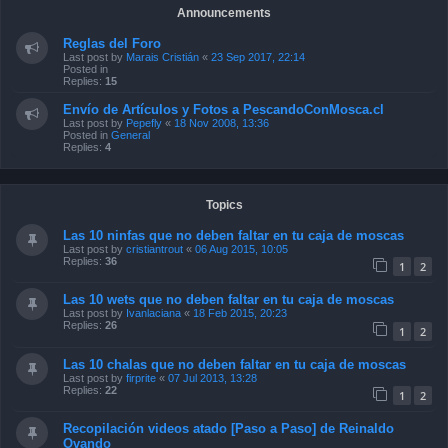
Announcements
Reglas del Foro
Last post by
Marais Cristián
«
23 Sep 2017, 22:14
Posted in
Replies:
15
Envío de Artículos y Fotos a PescandoConMosca.cl
Last post by
Pepefly
«
18 Nov 2008, 13:36
Posted in
General
Replies:
4
Topics
Las 10 ninfas que no deben faltar en tu caja de moscas
Last post by
cristiantrout
«
06 Aug 2015, 10:05
Replies:
36
1
2
Las 10 wets que no deben faltar en tu caja de moscas
Last post by
Ivanlaciana
«
18 Feb 2015, 20:23
Replies:
26
1
2
Las 10 chalas que no deben faltar en tu caja de moscas
Last post by
firprite
«
07 Jul 2013, 13:28
Replies:
22
1
2
Recopilación videos atado [Paso a Paso] de Reinaldo
Ovando