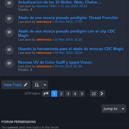
Actualizacion de las 10 Ninfas, Wets, Chalas....
Last post by
Mauricio Tellez
«
31 Jan 2020, 08:31
Replies:
2
Atado de una mosca pseudo perdigón: Thread Frenchie
Last post by
simonuca
«
30 Nov 2019, 17:53
Atado de una mosca pseudo perdigón con el clip CDC
Magic
Last post by
simonuca
«
20 Nov 2019, 21:20
Usando la herramienta para el atado de moscas CDC Magic
Last post by
simonuca
«
09 Nov 2019, 20:04
Resinas UV de Color Gulff y tippet Vision
Last post by
simonuca
«
29 Oct 2019, 20:39
Replies:
2
New Topic
Page
1
of
22
1
2
3
4
5
22
Next
1074 topics
…
Jump to
FORUM PERMISSIONS
You
cannot
post new topics in this forum