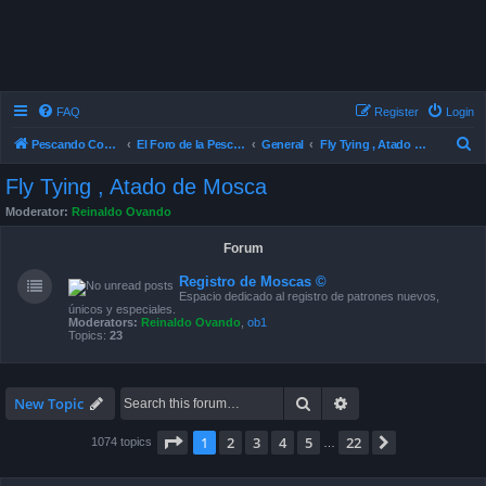
FAQ
Register
Login
S
Pescando Con Mosca
El Foro de la Pesca con Mosca en Chile
General
Fly Tying , Atado de Mosca
e
Fly Tying , Atado de Mosca
a
Moderator:
Reinaldo Ovando
r
Forum
c
h
Registro de Moscas ©
Espacio dedicado al registro de patrones nuevos,
únicos y especiales.
Moderators:
Reinaldo Ovando
,
ob1
Topics:
23
Search
Advanced search
New Topic
Page
1
of
22
1
2
3
4
5
22
Next
1074 topics
…