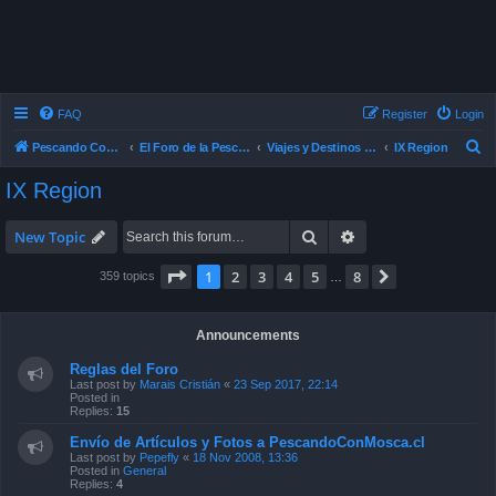
FAQ
Register
Login
S
Pescando Con Mosca
El Foro de la Pesca con Mosca en Chile
Viajes y Destinos de Pesca
IX Region
e
IX Region
a
r
Search
Advanced search
New Topic
c
Page
1
of
8
1
2
3
4
5
8
Next
359 topics
…
h
Announcements
Reglas del Foro
Last post by
Marais Cristián
«
23 Sep 2017, 22:14
Posted in
Replies:
15
Envío de Artículos y Fotos a PescandoConMosca.cl
Last post by
Pepefly
«
18 Nov 2008, 13:36
Posted in
General
Replies:
4