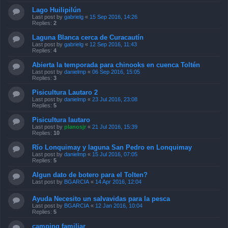
Lago Huilipilún
Last post by
gabrielg
«
15 Sep 2016, 14:26
Replies:
2
Laguna Blanca cerca de Curacautín
Last post by
gabrielg
«
12 Sep 2016, 11:43
Replies:
4
Abierta la temporada para chinooks en cuenca Toltén
Last post by
danielmp
«
06 Sep 2016, 15:05
Replies:
3
Pisicultura Lautaro 2
Last post by
danielmp
«
23 Jul 2016, 23:08
Replies:
5
Pisicultura lautaro
Last post by
planosjr
«
21 Jul 2016, 15:39
Replies:
10
Río Lonquimay y laguna San Pedro en Lonquimay
Last post by
danielmp
«
15 Jul 2016, 07:05
Replies:
5
Algun dato de botero para el Tolten?
Last post by
BGARCIA
«
14 Apr 2016, 12:04
Ayuda Necesito un salvavidas para la pesca
Last post by
BGARCIA
«
12 Jan 2016, 10:04
Replies:
5
camping familiar