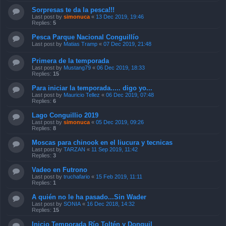
Sorpresas te da la pesca!!!
Last post by
simonuca
«
13 Dec 2019, 19:46
Replies:
5
Pesca Parque Nacional Conguillío
Last post by
Matias Tramp
«
07 Dec 2019, 21:48
Primera de la temporada
Last post by
Mustang79
«
06 Dec 2019, 18:33
Replies:
15
Para iniciar la temporada..... digo yo...
Last post by
Mauricio Tellez
«
06 Dec 2019, 07:48
Replies:
6
Lago Conguillio 2019
Last post by
simonuca
«
05 Dec 2019, 09:26
Replies:
8
Moscas para chinook en el liucura y tecnicas
Last post by
TARZAN
«
11 Sep 2019, 11:42
Replies:
3
Vadeo en Futrono
Last post by
truchafario
«
15 Feb 2019, 11:11
Replies:
1
A quién no le ha pasado...Sin Wader
Last post by
SONIA
«
16 Dec 2018, 14:32
Replies:
15
Inicio Temporada Río Toltén y Donguil