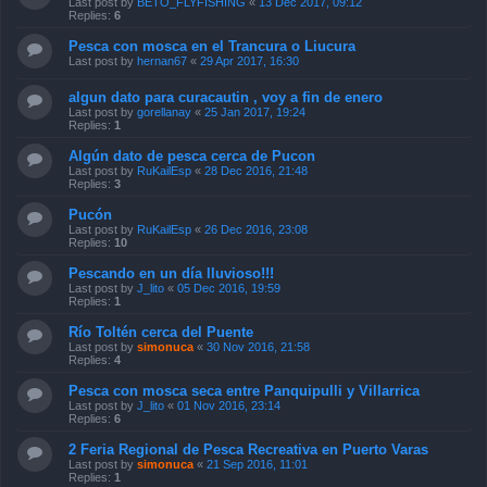
Last post by
BETO_FLYFISHING
«
13 Dec 2017, 09:12
Replies:
6
Pesca con mosca en el Trancura o Liucura
Last post by
hernan67
«
29 Apr 2017, 16:30
algun dato para curacautin , voy a fin de enero
Last post by
gorellanay
«
25 Jan 2017, 19:24
Replies:
1
Algún dato de pesca cerca de Pucon
Last post by
RuKailEsp
«
28 Dec 2016, 21:48
Replies:
3
Pucón
Last post by
RuKailEsp
«
26 Dec 2016, 23:08
Replies:
10
Pescando en un día lluvioso!!!
Last post by
J_lito
«
05 Dec 2016, 19:59
Replies:
1
Río Toltén cerca del Puente
Last post by
simonuca
«
30 Nov 2016, 21:58
Replies:
4
Pesca con mosca seca entre Panquipulli y Villarrica
Last post by
J_lito
«
01 Nov 2016, 23:14
Replies:
6
2 Feria Regional de Pesca Recreativa en Puerto Varas
Last post by
simonuca
«
21 Sep 2016, 11:01
Replies:
1