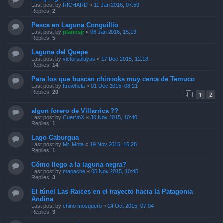
Last post by
RICHARD
«
11 Jan 2016, 07:59
Replies:
2
Pesca en Laguna Conguillío
Last post by
planosjr
«
06 Jan 2016, 15:13
Replies:
5
Laguna del Quepe
Last post by
victorsplayas
«
17 Dec 2015, 12:18
Replies:
14
Para los que buscan chinooks muy cerca de Temuco
Last post by
ftrewhela
«
01 Dec 2015, 08:21
Replies:
20
1
2
algun forero de Villarrica ??
Last post by
CuerVoX
«
30 Nov 2015, 10:40
Replies:
1
Lago Caburgua
Last post by
Mr. Mota
«
19 Nov 2015, 16:28
Replies:
1
Cómo llego a la laguna negra?
Last post by
mapache
«
05 Nov 2015, 10:45
Replies:
3
El túnel Las Raices en el trayecto hacia la Patagonia
Andina
Last post by
chino mosquero
«
24 Oct 2015, 07:04
Replies:
3