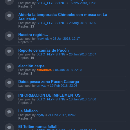
Last post by
BETO_FLYFISHING
«
15 Nov 2018, 11:36
Replies:
8
Abierta la temporada: Chinooks con mosca en La
Araucanía
Last post by
BETO_FLYFISHING
«
29 Aug 2018, 16:05
Replies:
13
Nuestra región...
Last post by
ftrewhela
«
26 Jun 2018, 12:17
Replies:
3
Reporte cercanías de Pucón
Last post by
BETO_FLYFISHING
«
26 Jun 2018, 12:07
Replies:
10
elección carpa
Last post by
simonuca
«
04 Jun 2018, 22:58
Replies:
1
Datos pesca zona Pucon-Caburga
Last post by
crrivas
«
19 Feb 2018, 23:06
INFORMACIÓN DE IMPLEMENTOS
Last post by
BETO_FLYFISHING
«
18 Jan 2018, 17:00
Replies:
2
La Malleco
Last post by
dryfly
«
21 Dec 2017, 10:42
Replies:
4
El Toltén nunca falla!!!