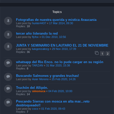
Topics
Fotografias de nuestra querida y mistica Araucania
Last post by
hunter4437
«
17 Mar 2014, 09:30
Replies:
18
tercer año liderando la red
Last post by
flyfox
«
01 Dec 2010, 10:56
JUNTA Y SEMINARIO EN LAUTARO EL 21 DE NOVIEMBRE
Last post by
luisgonzalezg
«
29 Nov 2010, 17:39
Replies:
36
1
2
whatsapp del Rio Enco. no lo pude cargar en su región
Last post by
TARZAN
«
31 Mar 2020, 15:38
Replies:
8
Buscando Salmones y grandes truchas!
Last post by
Asier Moreno
«
25 Feb 2020, 14:26
Truchón del Allipén.
Last post by
simonuca
«
04 Feb 2020, 10:00
Replies:
14
Pescando Sierras con mosca en alta mar...reto
desbloqueado!!
Last post by
coco
«
01 Feb 2020, 09:43
Replies:
7