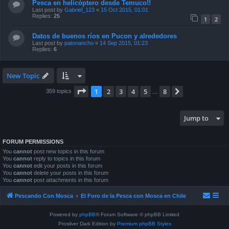
Pesca en helicóptero desde Temuco!!
Last post by
Gabriel_123
«
15 Oct 2015, 01:01
Replies:
25
1
2
Datos de buenos ríos en Pucon y alrededores
Last post by
patonancho
«
14 Sep 2015, 01:23
Replies:
6
New Topic
Page
1
of
8
1
2
3
4
5
8
Next
359 topics
…
Jump to
FORUM PERMISSIONS
You
cannot
post new topics in this forum
You
cannot
reply to topics in this forum
You
cannot
edit your posts in this forum
You
cannot
delete your posts in this forum
You
cannot
post attachments in this forum
Pescando Con Mosca
El Foro de la Pesca con Mosca en Chile
Powered by
phpBB
® Forum Software © phpBB Limited
Prosilver Dark Edition by
Premium phpBB Styles