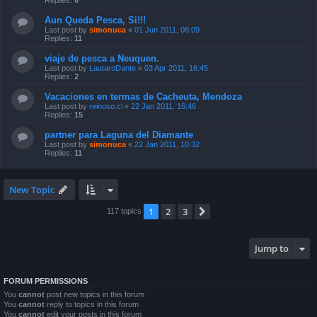
Replies:
11
viaje de pesca a Neuquen.
Last post by
LautaroDante
«
03 Apr 2011, 16:45
Replies:
2
Vacaciones en termas de Cacheuta, Mendoza
Last post by
reinoso.cl
«
22 Jan 2011, 16:46
Replies:
15
partner para Laguna del Diamante
Last post by
simonuca
«
22 Jan 2011, 10:32
Replies:
11
New Topic
1
2
3
Next
117 topics
Jump to
FORUM PERMISSIONS
You
cannot
post new topics in this forum
You
cannot
reply to topics in this forum
You
cannot
edit your posts in this forum
You
cannot
delete your posts in this forum
You
cannot
post attachments in this forum