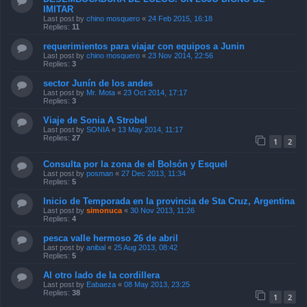
requerimientos para viajar con equipos a Junin
Last post by
chino mosquero
«
23 Nov 2014, 22:56
Replies:
3
sector Junín de los andes
Last post by
Mr. Mota
«
23 Oct 2014, 17:17
Replies:
3
Viaje de Sonia A Strobel
Last post by
SONIA
«
13 May 2014, 11:17
Replies:
27
1
2
Consulta por la zona de el Bolsón y Esquel
Last post by
posman
«
27 Dec 2013, 11:34
Replies:
5
Inicio de Temporada en la provincia de Sta Cruz, Argentina
Last post by
simonuca
«
30 Nov 2013, 11:26
Replies:
4
pesca valle hermoso 26 de abril
Last post by
anibal
«
25 Aug 2013, 08:42
Replies:
5
Al otro lado de la cordillera
Last post by
Eabaeza
«
08 May 2013, 23:25
Replies:
38
1
2
San Martin de Los Andes y Junin 2013
Last post by
pmf
«
17 Feb 2013, 13:14
Replies:
9