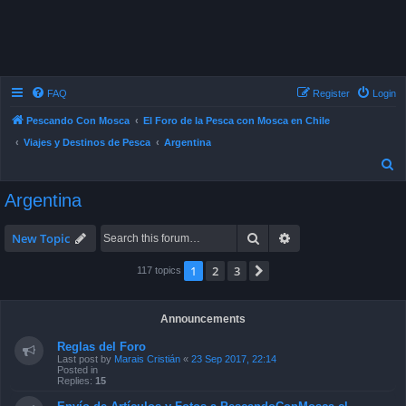
FAQ
Register
Login
S
Pescando Con Mosca
El Foro de la Pesca con Mosca en Chile
Viajes y Destinos de Pesca
Argentina
e
Argentina
a
r
Search
Advanced search
New Topic
c
1
2
3
Next
117 topics
h
Announcements
Reglas del Foro
Last post by
Marais Cristián
«
23 Sep 2017, 22:14
Posted in
Replies:
15
Envío de Artículos y Fotos a PescandoConMosca.cl
Last post by
Pepefly
«
18 Nov 2008, 13:36
Posted in
General
Replies:
4