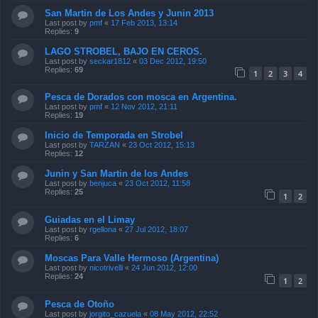
LAGO STROBEL, BAJO EN CEROS.
Last post by
seckar1812
«
03 Dec 2012, 19:50
Replies:
69
1
2
3
4
Pesca de Dorados con mosca en Argentina.
Last post by
pmf
«
12 Nov 2012, 21:11
Replies:
19
Inicio de Temporada en Strobel
Last post by
TARZAN
«
23 Oct 2012, 15:13
Replies:
12
Junin y San Martin de los Andes
Last post by
benjuca
«
23 Oct 2012, 11:58
Replies:
25
1
2
Guiadas en el Limay
Last post by
rgellona
«
27 Jul 2012, 18:07
Replies:
6
Moscas Para Valle Hermoso (Argentina)
Last post by
nicotrivelli
«
24 Jun 2012, 12:00
Replies:
24
1
2
Pesca de Otoño
Last post by
jorgito_cazuela
«
08 May 2012, 22:52
Replies:
22
1
2
Pantanito , cerca de Picun Leufú Neuquen :)