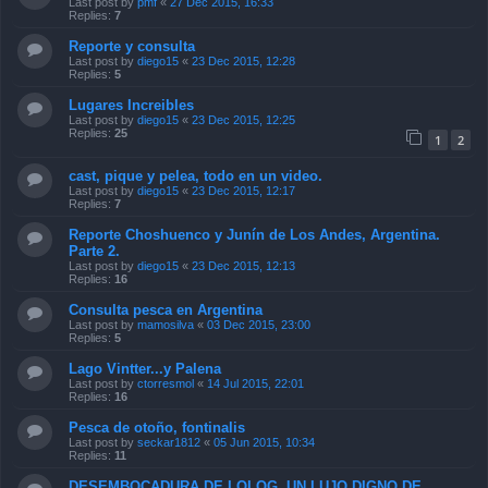
Last post by
diego15
«
23 Dec 2015, 12:28
Replies:
5
Lugares Increibles
Last post by
diego15
«
23 Dec 2015, 12:25
Replies:
25
1
2
cast, pique y pelea, todo en un video.
Last post by
diego15
«
23 Dec 2015, 12:17
Replies:
7
Reporte Choshuenco y Junín de Los Andes, Argentina.
Parte 2.
Last post by
diego15
«
23 Dec 2015, 12:13
Replies:
16
Consulta pesca en Argentina
Last post by
mamosilva
«
03 Dec 2015, 23:00
Replies:
5
Lago Vintter...y Palena
Last post by
ctorresmol
«
14 Jul 2015, 22:01
Replies:
16
Pesca de otoño, fontinalis
Last post by
seckar1812
«
05 Jun 2015, 10:34
Replies:
11
DESEMBOCADURA DE LOLOG. UN LUJO DIGNO DE
IMITAR
Last post by
chino mosquero
«
24 Feb 2015, 16:18
Replies:
11