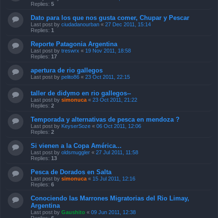
Last post by
ciudadanourban
«
27 Dec 2011, 15:14
Replies:
1
Reporte Patagonia Argentina
Last post by
treswrx
«
19 Nov 2011, 18:58
Replies:
17
apertura de rio gallegos
Last post by
pelito86
«
23 Oct 2011, 22:15
taller de didymo en rio gallegos--
Last post by
simonuca
«
23 Oct 2011, 21:22
Replies:
2
Temporada y alternativas de pesca en mendoza ?
Last post by
KeyserSoze
«
06 Oct 2011, 12:06
Replies:
2
Si vienen a la Copa América...
Last post by
oldsmuggler
«
27 Jul 2011, 11:58
Replies:
13
Pesca de Dorados en Salta
Last post by
simonuca
«
15 Jul 2011, 12:16
Replies:
6
Conociendo las Marrones Migratorias del Rio Limay,
Argentina
Last post by
Gaushito
«
09 Jun 2011, 12:38
Replies:
6
Aun Queda Pesca, Si!!!
Last post by
simonuca
«
01 Jun 2011, 08:09