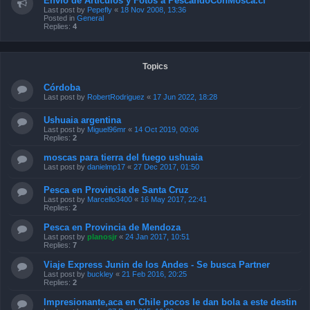
Topics
Córdoba
Last post by
RobertRodriguez
«
17 Jun 2022, 18:28
Ushuaia argentina
Last post by
Miguel96mr
«
14 Oct 2019, 00:06
Replies:
2
moscas para tierra del fuego ushuaia
Last post by
danielmp17
«
27 Dec 2017, 01:50
Pesca en Provincia de Santa Cruz
Last post by
Marcello3400
«
16 May 2017, 22:41
Replies:
2
Pesca en Provincia de Mendoza
Last post by
planosjr
«
24 Jan 2017, 10:51
Replies:
7
Viaje Express Junin de los Andes - Se busca Partner
Last post by
buckley
«
21 Feb 2016, 20:25
Replies:
2
Impresionante,aca en Chile pocos le dan bola a este destin
Last post by
pmf
«
27 Dec 2015, 16:33
Replies:
7
Reporte y consulta