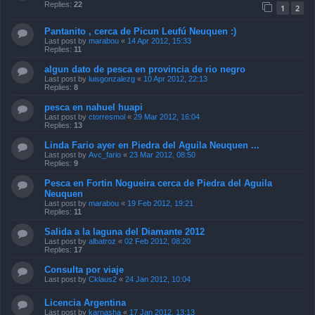
Last post by
marabou
«
14 Apr 2012, 15:33
Replies:
11
algun dato de pesca en provincia de rio negro
Last post by
luisgonzalezg
«
10 Apr 2012, 22:13
Replies:
8
pesca en nahuel huapi
Last post by
ctorresmol
«
29 Mar 2012, 16:04
Replies:
13
Linda Fario ayer en Piedra del Aguila Neuquen ...
Last post by
Avc_fario
«
23 Mar 2012, 08:50
Replies:
9
Pesca en Fortin Nogueira cerca de Piedra del Aguila
Neuquen
Last post by
marabou
«
19 Feb 2012, 19:21
Replies:
11
Salida a la laguna del Diamante 2012
Last post by
albatroz
«
02 Feb 2012, 08:20
Replies:
17
Consulta por viaje
Last post by
Cklaus2
«
24 Jan 2012, 10:04
Licencia Argentina
Last post by
karnasha
«
17 Jan 2012, 13:13
Replies:
5
Dato para los que nos gusta comer, Chupar y Pescar